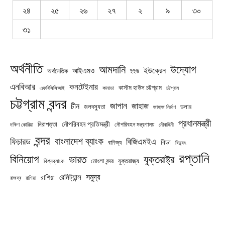
২৪
২৫
২৬
২৭
২
৯
৩০
৩১
অর্থনীতি
উদ্যোগ
আমদানি
ইউক্রেন
আইএমও
অর্থনৈতিক
ইইউ
এনবিআর
কনটেইনার
কাস্টম হাউস চট্টগ্রাম
চট্টগ্রাম
এফবিসিসিআই
কানাডা
চট্টগ্রাম বন্দর
জাপান
জাহাজ
চীন
জলদস্যুতা
ডলার
জাহাজ নির্মাণ
প্রধানমন্ত্রী
নৌপরিবহন প্রতিমন্ত্রী
নিরাপত্তা
নৌপরিবহন মন্ত্রণালয়
নৌবাহিনী
দক্ষিণ কোরিয়া
বন্দর
বাংলাদেশ ব্যাংক
ফিচারড
বিজিএমইএ
বিডা
বাণিজ্য
বিদ্যুৎ
রপ্তানি
বিনিয়োগ
ভারত
যুক্তরাষ্ট্র
যুক্তরাজ্য
বিশ্বব্যাংক
মোংলা বন্দর
সমুদ্র
রেমিট্যান্স
রাশিয়া
রাজস্ব
রাশিয়া