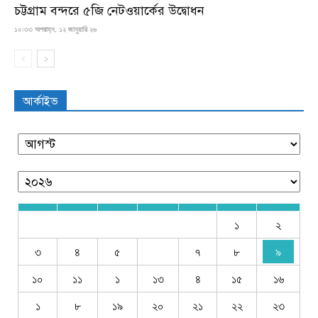
চট্টগ্রাম বন্দরে ৫জি নেটওয়ার্কের উদ্বোধন
১০:৩৩ অপরাহ্ন, ১২ জানুয়ারি ২৬
আর্কাইভ
১
২
৩
৪
৫
৭
৮
৯
১০
১১
১
১৩
৪
১৫
১৬
১
৮
১৯
২০
২১
২২
২৩