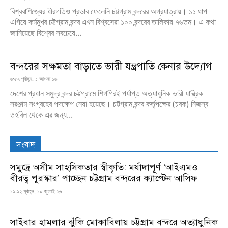
বিশ্ববাণিজ্যের ধীরগতিও প্রভাব ফেলেনি চট্টগ্রাম বন্দরের অগ্রযাত্রায়। ১১ ধাপ
এগিয়ে কর্মমুখর চট্টগ্রাম বন্দর এখন বিশ্বসেরা ১০০ বন্দরের তালিকায় ৭৬তম। এ কথা
জানিয়েছে বিশ্বের সবচেয়ে...
বন্দরের সক্ষমতা বাড়াতে ভারী যন্ত্রপাতি কেনার উদ্যোগ
৬:৫২ পূর্বাহ্ন, ১ আগস্ট ১৬
দেশের প্রধান সমুদ্র বন্দর চট্টগ্রামে শিগগিরই পর্যাপ্ত অত্যাধুনিক ভারী যান্ত্রিক
সরঞ্জাম সংগ্রহের পদক্ষেপ নেয়া হয়েছে। চট্টগ্রাম বন্দর কর্তৃপক্ষের (চবক) নিজস্ব
তহবিল থেকে এর জন্য...
সংবাদ
সমুদ্রে অসীম সাহসিকতার স্বীকৃতি: মর্যাদাপূর্ণ ‘আইএমও
বীরত্ব পুরস্কার’ পাচ্ছেন চট্টগ্রাম বন্দরের ক্যাপ্টেন আসিফ
১১:১২ পূর্বাহ্ন, ১০ জুলাই ২৬
সাইবার হামলার ঝুঁকি মোকাবিলায় চট্টগ্রাম বন্দরে অত্যাধুনিক