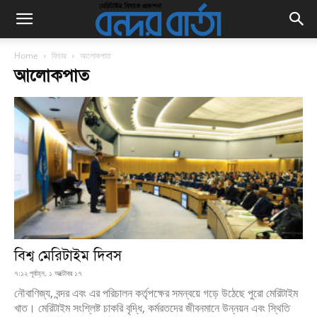
Home
ফিচার
আলোকপাত
আলোকপাত
বিশ্ব মেরিটাইম দিবস
৭:১২ পূর্বাহ্ন, ১ অক্টোবর ১৭
নৌবাণিজ্য, বন্দর এবং এর পরিচালন কর্তৃপক্ষের সমন্বয়ে গড়ে উঠেছে পুরো মেরিটাইম
খাত। মেরিটাইম সংশ্লিষ্ট চাকরি বৃদ্ধি, কর্মরতদের জীবনমানে উন্নয়ন এবং স্থিতি