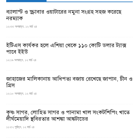
ব্যালাস্ট ও স্ক্রাবার ওয়াটারের নমুনা সংগ্রহ সহজ করেছে
নরম্যাক
১২:৩৩ অপরাহ্ন, ১২ মার্চ ২৪
ইটিএস কার্যকর হলে এশিয়া থেকে ১১০ কোটি ডলার ট্যাক্স
পাবে ইইউ
১২:১৯ অপরাহ্ন, ১২ মার্চ ২৪
জাহাজের মালিকানায় আধিপত্য বজায় রেখেছে জাপান, চীন ও
গ্রিস
১২:১০ অপরাহ্ন, ১২ মার্চ ২৪
কৃষ্ণ সাগর, লোহিত সাগর ও পানামা খাল সংকটশিপিং খাতে
দীর্ঘমেয়াদি স্থবিরতার আশঙ্কা আঙ্কটাডের
১১:৫২ পূর্বাহ্ন, ১২ মার্চ ২৪