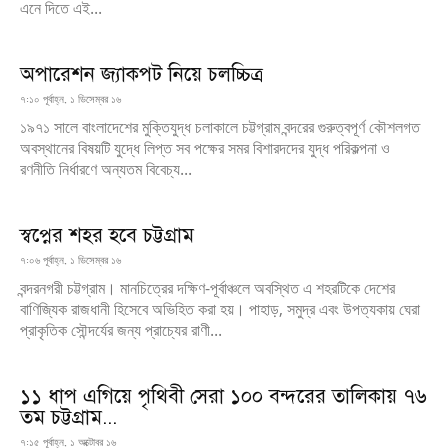
এনে দিতে এই...
অপারেশন জ্যাকপট নিয়ে চলচ্চিত্র
৭:১০ পূর্বাহ্ন, ১ ডিসেম্বর ১৬
১৯৭১ সালে বাংলাদেশের মুক্তিযুদ্ধ চলাকালে চট্টগ্রাম বন্দরের গুরুত্বপূর্ণ কৌশলগত
অবস্থানের বিষয়টি যুদ্ধে লিপ্ত সব পক্ষের সমর বিশারদদের যুদ্ধ পরিকল্পনা ও
রণনীতি নির্ধারণে অন্যতম বিবেচ্য...
স্বপ্নের শহর হবে চট্টগ্রাম
৭:০৬ পূর্বাহ্ন, ১ ডিসেম্বর ১৬
বন্দরনগরী চট্টগ্রাম। মানচিত্রের দক্ষিণ-পূর্বাঞ্চলে অবস্থিত এ শহরটিকে দেশের
বাণিজ্যিক রাজধানী হিসেবে অভিহিত করা হয়। পাহাড়, সমুদ্র এবং উপত্যকায় ঘেরা
প্রাকৃতিক সৌন্দর্যের জন্য প্রাচ্যের রাণী...
১১ ধাপ এগিয়ে পৃথিবী সেরা ১০০ বন্দরের তালিকায় ৭৬
তম চট্টগ্রাম...
৭:১৫ পূর্বাহ্ন, ১ অক্টোবর ১৬