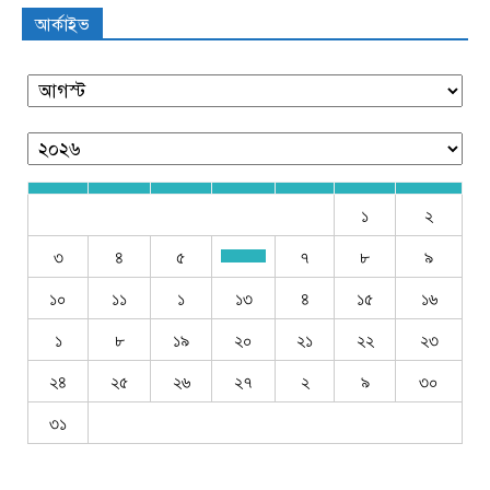
আর্কাইভ
১
২
৩
৪
৫
৭
৮
৯
১০
১১
১
১৩
৪
১৫
১৬
১
৮
১৯
২০
২১
২২
২৩
২৪
২৫
২৬
২৭
২
৯
৩০
৩১