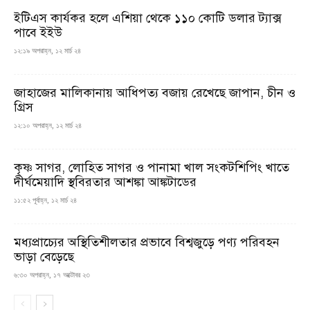
ইটিএস কার্যকর হলে এশিয়া থেকে ১১০ কোটি ডলার ট্যাক্স
পাবে ইইউ
১২:১৯ অপরাহ্ন, ১২ মার্চ ২৪
জাহাজের মালিকানায় আধিপত্য বজায় রেখেছে জাপান, চীন ও
গ্রিস
১২:১০ অপরাহ্ন, ১২ মার্চ ২৪
কৃষ্ণ সাগর, লোহিত সাগর ও পানামা খাল সংকটশিপিং খাতে
দীর্ঘমেয়াদি স্থবিরতার আশঙ্কা আঙ্কটাডের
১১:৫২ পূর্বাহ্ন, ১২ মার্চ ২৪
মধ্যপ্রাচ্যের অস্থিতিশীলতার প্রভাবে বিশ্বজুড়ে পণ্য পরিবহন
ভাড়া বেড়েছে
৬:৩০ অপরাহ্ন, ১৭ অক্টোবর ২৩