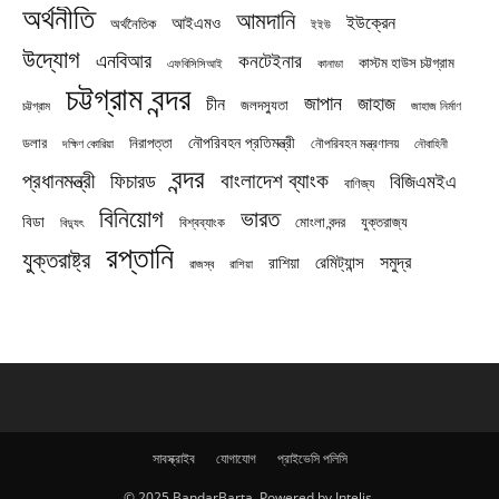
অর্থনীতি
আমদানি
ইউক্রেন
আইএমও
অর্থনৈতিক
ইইউ
উদ্যোগ
এনবিআর
কনটেইনার
কাস্টম হাউস চট্টগ্রাম
এফবিসিসিআই
কানাডা
চট্টগ্রাম বন্দর
জাপান
জাহাজ
চীন
জলদস্যুতা
চট্টগ্রাম
জাহাজ নির্মাণ
নৌপরিবহন প্রতিমন্ত্রী
নিরাপত্তা
ডলার
নৌপরিবহন মন্ত্রণালয়
নৌবাহিনী
দক্ষিণ কোরিয়া
বন্দর
প্রধানমন্ত্রী
বাংলাদেশ ব্যাংক
ফিচারড
বিজিএমইএ
বাণিজ্য
বিনিয়োগ
ভারত
বিডা
যুক্তরাজ্য
বিশ্বব্যাংক
মোংলা বন্দর
বিদ্যুৎ
রপ্তানি
যুক্তরাষ্ট্র
সমুদ্র
রেমিট্যান্স
রাশিয়া
রাজস্ব
রাশিয়া
সাবস্ক্রাইব
যোগাযোগ
প্রাইভেসি পলিসি
© 2025 BandarBarta. Powered by Intelis.