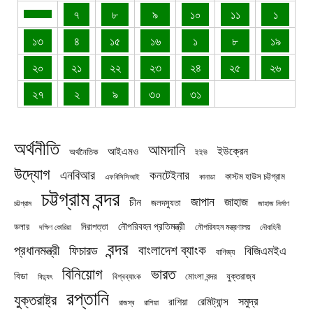
৭
৮
৯
১০
১১
১
১৩
৪
১৫
১৬
১
৮
১৯
২০
২১
২২
২৩
২৪
২৫
২৬
২৭
২
৯
৩০
৩১
অর্থনীতি
আমদানি
ইউক্রেন
আইএমও
অর্থনৈতিক
ইইউ
উদ্যোগ
এনবিআর
কনটেইনার
কাস্টম হাউস চট্টগ্রাম
এফবিসিসিআই
কানাডা
চট্টগ্রাম বন্দর
জাপান
জাহাজ
চীন
জলদস্যুতা
চট্টগ্রাম
জাহাজ নির্মাণ
নৌপরিবহন প্রতিমন্ত্রী
নিরাপত্তা
ডলার
নৌপরিবহন মন্ত্রণালয়
নৌবাহিনী
দক্ষিণ কোরিয়া
বন্দর
প্রধানমন্ত্রী
বাংলাদেশ ব্যাংক
ফিচারড
বিজিএমইএ
বাণিজ্য
বিনিয়োগ
ভারত
বিডা
যুক্তরাজ্য
বিশ্বব্যাংক
মোংলা বন্দর
বিদ্যুৎ
রপ্তানি
যুক্তরাষ্ট্র
সমুদ্র
রেমিট্যান্স
রাশিয়া
রাজস্ব
রাশিয়া