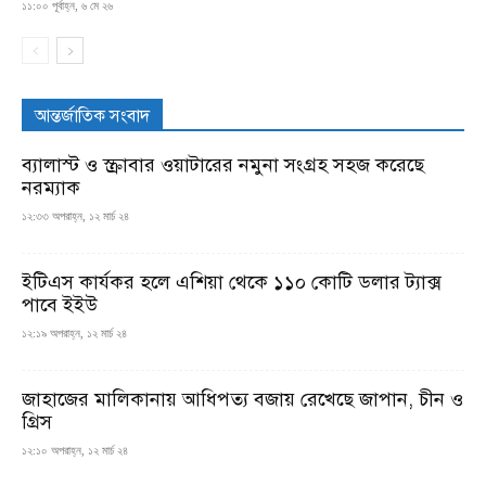
১১:০০ পূর্বাহ্ন, ৬ মে ২৬
আন্তর্জাতিক সংবাদ
ব্যালাস্ট ও স্ক্রাবার ওয়াটারের নমুনা সংগ্রহ সহজ করেছে
নরম্যাক
১২:৩৩ অপরাহ্ন, ১২ মার্চ ২৪
ইটিএস কার্যকর হলে এশিয়া থেকে ১১০ কোটি ডলার ট্যাক্স
পাবে ইইউ
১২:১৯ অপরাহ্ন, ১২ মার্চ ২৪
জাহাজের মালিকানায় আধিপত্য বজায় রেখেছে জাপান, চীন ও
গ্রিস
১২:১০ অপরাহ্ন, ১২ মার্চ ২৪