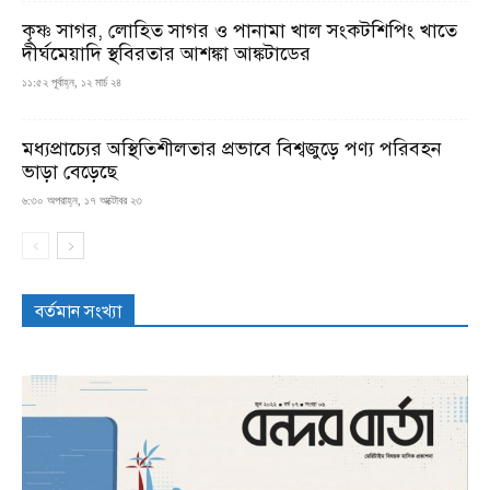
কৃষ্ণ সাগর, লোহিত সাগর ও পানামা খাল সংকটশিপিং খাতে
দীর্ঘমেয়াদি স্থবিরতার আশঙ্কা আঙ্কটাডের
১১:৫২ পূর্বাহ্ন, ১২ মার্চ ২৪
মধ্যপ্রাচ্যের অস্থিতিশীলতার প্রভাবে বিশ্বজুড়ে পণ্য পরিবহন
ভাড়া বেড়েছে
৬:৩০ অপরাহ্ন, ১৭ অক্টোবর ২৩
বর্তমান সংখ্যা