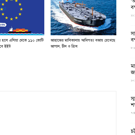
‘আ
ব
১১:
স
বন
র হলে এশিয়া থেকে ১১০ কোটি
জাহাজের মালিকানায় আধিপত্য বজায় রেখেছে
পাবে ইইউ
জাপান, চীন ও গ্রিস
৮:২৬
ম
জ
১০:
স্
শ
৭:৪
চট