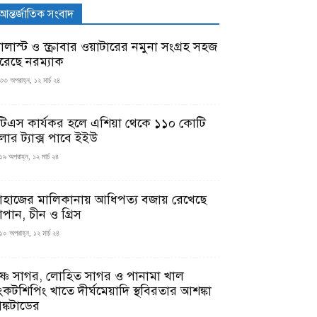
আন্তর্জাতিক সংবাদ
যালাস্ট ও স্ক্রাবার ওয়াটারের নমুনা সংগ্রহ সহজ
রেছে নরম্যাক
৩৩ অপরাহ্ন, ১২ মার্চ ২৪
টিএস কার্যকর হলে এশিয়া থেকে ১১০ কোটি
লার ট্যাক্স পাবে ইইউ
১৯ অপরাহ্ন, ১২ মার্চ ২৪
াহাজের মালিকানায় আধিপত্য বজায় রেখেছে
াপান, চীন ও গ্রিস
১০ অপরাহ্ন, ১২ মার্চ ২৪
ৃষ্ণ সাগর, লোহিত সাগর ও পানামা খাল
ংকটশিপিং খাতে দীর্ঘমেয়াদি স্থবিরতার আশঙ্কা
ঙ্কটাডের