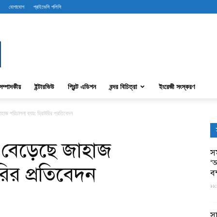
যোগাযোগ
প্রাইভেসি পলিসি
সম্পাদকীয়
ইন্টারভিউ
প্রিন্ট এডিশন
বন্দর বিচিত্রা
ইংরেজী সংস্করণ
াহাজ পরিচালনা ব্যয়: ড্রিউরির প্রতিবেদন
তে বেড়েছে জাহাজ
সম
‘আ
রির প্রতিবেদন
ব
১১:
স