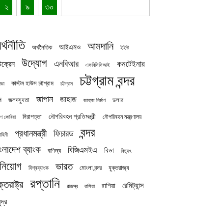
২
৯
৩০
র্থনীতি
আমদানি
আইএমও
অর্থনৈতিক
ইইউ
উদ্যোগ
এনবিআর
কনটেইনার
ক্রেন
এফবিসিসিআই
চট্টগ্রাম বন্দর
কাস্টম হাউস চট্টগ্রাম
চট্টগ্রাম
াডা
জাপান
জাহাজ
ন
জলদস্যুতা
ডলার
জাহাজ নির্মাণ
নৌপরিবহন প্রতিমন্ত্রী
নিরাপত্তা
নৌপরিবহন মন্ত্রণালয়
ষিণ কোরিয়া
বন্দর
প্রধানমন্ত্রী
ফিচারড
াহিনী
ংলাদেশ ব্যাংক
বিজিএমইএ
বিডা
বাণিজ্য
বিদ্যুৎ
িনিয়োগ
ভারত
যুক্তরাজ্য
বিশ্বব্যাংক
মোংলা বন্দর
রপ্তানি
ক্তরাষ্ট্র
রেমিট্যান্স
রাশিয়া
রাজস্ব
রাশিয়া
দ্র