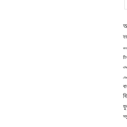
অ
ইউ
কান
চী
দক্
নৌব
বা
ব
যু
সমু