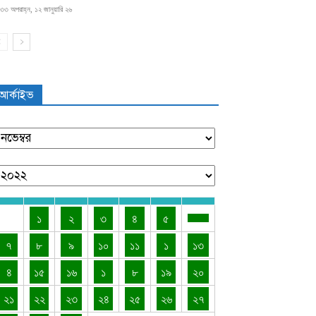
৩৩ অপরাহ্ন, ১২ জানুয়ারি ২৬
আর্কাইভ
১
২
৩
৪
৫
৭
৮
৯
১০
১১
১
১৩
৪
১৫
১৬
১
৮
১৯
২০
২১
২২
২৩
২৪
২৫
২৬
২৭