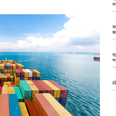
বন
৮:২৬
ম
জ
১০:
স্
শ
৭:৪
চট
১১:০