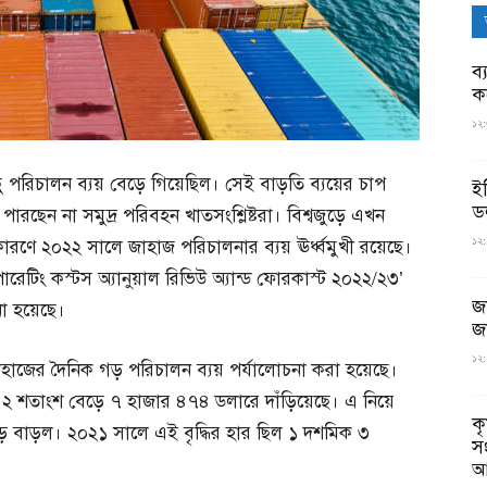
ব্
ক
১২:
 পরিচালন ব্যয় বেড়ে গিয়েছিল। সেই বাড়তি ব্যয়ের চাপ
ই
ড
রছেন না সমুদ্র পরিবহন খাতসংশ্লিষ্টরা। বিশ্বজুড়ে এখন
১২:
কারণে ২০২২ সালে জাহাজ পরিচালনার ব্যয় ঊর্ধ্বমুখী রয়েছে।
প অপারেটিং কস্টস অ্যানুয়াল রিভিউ অ্যান্ড ফোরকাস্ট ২০২২/২৩’
জ
নো হয়েছে।
জ
১২:
জাহাজের দৈনিক গড় পরিচালন ব্যয় পর্যালোচনা করা হয়েছে।
 ২ শতাংশ বেড়ে ৭ হাজার ৪৭৪ ডলারে দাঁড়িয়েছে। এ নিয়ে
ক
গড় বাড়ল। ২০২১ সালে এই বৃদ্ধির হার ছিল ১ দশমিক ৩
স
আ