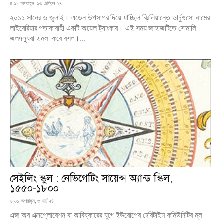
৪:১১ অপরাহ্ন, ১৩ এপ্রিল ২৪
২০১১ সালের ৬ জুলাই। এডেন উপসাগর দিয়ে যাচ্ছিল ব্রিলিয়ান্তে ভার্চুওসো নামের
লাইবেরিয়ার পতাকাবাহী একটি অয়েল ট্যাংকার। এই সময় জাহাজটিতে সোমালি
জলদস্যুরা হামলা করে বসল।...
সেইলিং স্কুল : নেভিগেটিং সায়েন্স অ্যান্ড স্কিল,
১৫৫০-১৮০০
৬:৩১ অপরাহ্ন, ৩ মার্চ ২৪
এজ অব এক্সপ্লোরেশন বা আবিষ্কারের যুগে ইউরোপের মেরিটাইম কমিউনিটির মূল