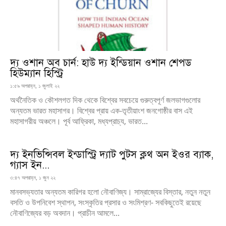
দ্য ওশান অব চার্ন: হাউ দ্য ইন্ডিয়ান ওশান শেপড
হিউম্যান হিস্ট্রি
১:৫৯ অপরাহ্ন, ১ জুলাই ২২
অর্থনৈতিক ও কৌশলগত দিক থেকে বিশ্বের সবচেয়ে গুরুত্বপূর্ণ জলভাগগুলোর
অন্যতম ভারত মহাসাগর। বিশ্বের প্রায় এক-তৃতীয়াংশ জনগোষ্ঠীর বাস এই
মহাসাগরীয় অঞ্চলে। পূর্ব আফ্রিকা, মধ্যপ্রাচ্য, ভারত...
দ্য ইনভিন্সিবল ইন্ডাস্ট্রি দ্যাট পুটস ক্লথ অন ইওর ব্যাক,
গ্যাস ইন...
৩:৪৭ অপরাহ্ন, ১ জুন ২২
মানবসভ্যতার অন্যতম কারিগর হলো নৌবাণিজ্য। সাম্রাজ্যের বিস্তার, নতুন নতুন
বসতি ও উপনিবেশ স্থাপন, সংস্কৃতির প্রসার ও সংমিশ্রণ- সবকিছুতেই রয়েছে
নৌবাণিজ্যের বড় অবদান। প্রাচীন আমলে...