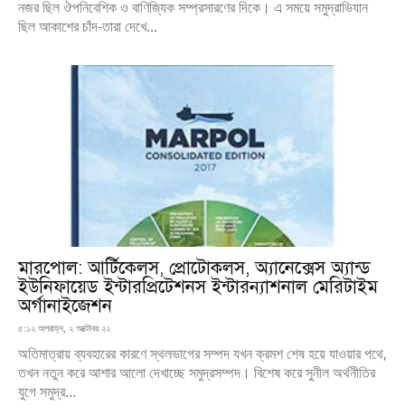
নজর ছিল ঔপনিবেশিক ও বাণিজ্যিক সম্প্রসারণের দিকে। এ সময়ে সমুদ্রাভিযান
ছিল আকাশের চাঁদ-তারা দেখে...
মারপোল: আর্টিকেলস, প্রোটোকলস, অ্যানেক্সেস অ্যান্ড
ইউনিফায়েড ইন্টারপ্রিটেশনস ইন্টারন্যাশনাল মেরিটাইম
অর্গানাইজেশন
৫:১২ অপরাহ্ন, ২ অক্টোবর ২২
অতিমাত্রায় ব্যবহারের কারণে স্থলভাগের সম্পদ যখন ক্রমশ শেষ হয়ে যাওয়ার পথে,
তখন নতুন করে আশার আলো দেখাচ্ছে সমুদ্রসম্পদ। বিশেষ করে সুনীল অর্থনীতির
যুগে সমুদ্র...