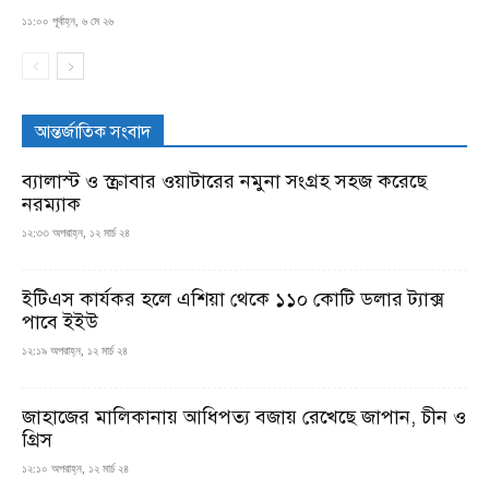
১১:০০ পূর্বাহ্ন, ৬ মে ২৬
আন্তর্জাতিক সংবাদ
ব্যালাস্ট ও স্ক্রাবার ওয়াটারের নমুনা সংগ্রহ সহজ করেছে
নরম্যাক
১২:৩৩ অপরাহ্ন, ১২ মার্চ ২৪
ইটিএস কার্যকর হলে এশিয়া থেকে ১১০ কোটি ডলার ট্যাক্স
পাবে ইইউ
১২:১৯ অপরাহ্ন, ১২ মার্চ ২৪
জাহাজের মালিকানায় আধিপত্য বজায় রেখেছে জাপান, চীন ও
গ্রিস
১২:১০ অপরাহ্ন, ১২ মার্চ ২৪