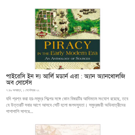
পাইরেসি ইন দ্য আর্লি মডার্ন এরা : অ্যান অ্যানথোলজি
অব সোর্সেস
৭:৪৬ অপরাহ্ন, ১ সেপ্টেম্বর ২২
যদি প্রশ্ন করা হয়-সমুদ্র শিল্পের সঙ্গে কোন বিষয়টির আদিমতম সংযোগ রয়েছে, তবে
যে উত্তরটি সবার আগে আসবে সেটি হলো জলদস্যুতা। সমুদ্রজয়ী অভিযাত্রীদের
পাশাপাশি সাগরে...