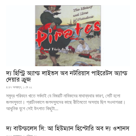
দ্য হিস্ট্রি অ্যান্ড লাইভস অব নটরিয়াস পাইরেটস অ্যান্ড
দেয়ার ক্রুজ
৪:৪৭ অপরাহ্ন, ১ মে ২২
সমুদ্র পরিবহন খাতে সর্বদাই যে বিষয়টি নাবিকদের মাথাব্যথার কারণ, সেটি হলো
জলদস্যুতা। প্রাচীনকালে জলদস্যুদের কাছে রীতিমতো অসহায় ছিল সওদাগররা।
আধুনিক যুগে সেই উৎপাত কিছুটা...
দ্য বাউন্ডলেস সি: আ হিউম্যান হিস্টোরি অব দ্য ওশানস