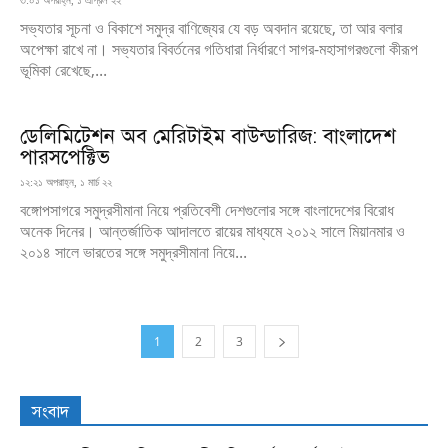
৩:০১ অপরাহ্ন, ১ এপ্রিল ২২
সভ্যতার সূচনা ও বিকাশে সমুদ্র বাণিজ্যের যে বড় অবদান রয়েছে, তা আর বলার
অপেক্ষা রাখে না। সভ্যতার বিবর্তনের গতিধারা নির্ধারণে সাগর-মহাসাগরগুলো কীরূপ
ভূমিকা রেখেছে,...
ডেলিমিটেশন অব মেরিটাইম বাউন্ডারিজ: বাংলাদেশ
পারসপেক্টিভ
১২:২১ অপরাহ্ন, ১ মার্চ ২২
বঙ্গোপসাগরে সমুদ্রসীমানা নিয়ে প্রতিবেশী দেশগুলোর সঙ্গে বাংলাদেশের বিরোধ
অনেক দিনের। আন্তর্জাতিক আদালতে রায়ের মাধ্যমে ২০১২ সালে মিয়ানমার ও
২০১৪ সালে ভারতের সঙ্গে সমুদ্রসীমানা নিয়ে...
1
2
3
সংবাদ