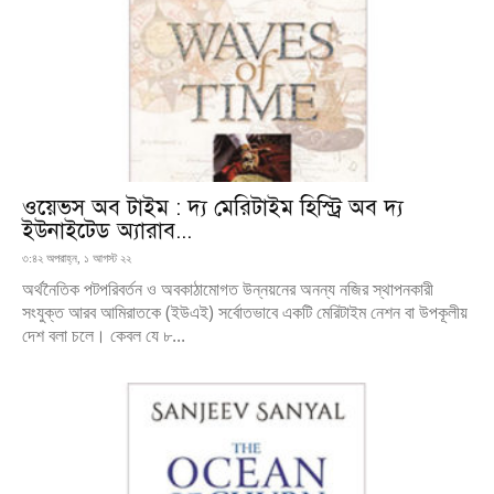
ওয়েভস অব টাইম : দ্য মেরিটাইম হিস্ট্রি অব দ্য
ইউনাইটেড অ্যারাব...
৩:৪২ অপরাহ্ন, ১ আগস্ট ২২
অর্থনৈতিক পটপরিবর্তন ও অবকাঠামোগত উন্নয়নের অনন্য নজির স্থাপনকারী
সংযুক্ত আরব আমিরাতকে (ইউএই) সর্বোতভাবে একটি মেরিটাইম নেশন বা উপকূলীয়
দেশ বলা চলে। কেবল যে ৮...