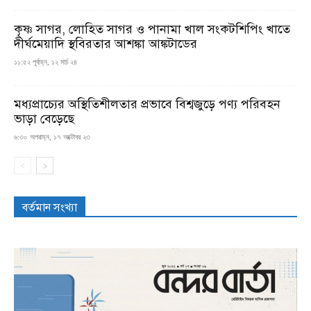
কৃষ্ণ সাগর, লোহিত সাগর ও পানামা খাল সংকটশিপিং খাতে
দীর্ঘমেয়াদি স্থবিরতার আশঙ্কা আঙ্কটাডের
১১:৫২ পূর্বাহ্ন, ১২ মার্চ ২৪
মধ্যপ্রাচ্যের অস্থিতিশীলতার প্রভাবে বিশ্বজুড়ে পণ্য পরিবহন
ভাড়া বেড়েছে
৬:৩০ অপরাহ্ন, ১৭ অক্টোবর ২৩
বর্তমান সংখ্যা