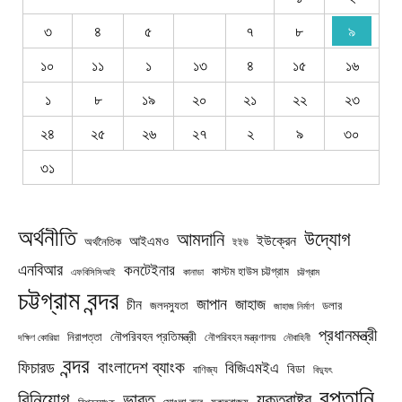
৩
৪
৫
৭
৮
৯
১০
১১
১
১৩
৪
১৫
১৬
১
৮
১৯
২০
২১
২২
২৩
২৪
২৫
২৬
২৭
২
৯
৩০
৩১
অর্থনীতি
উদ্যোগ
আমদানি
ইউক্রেন
আইএমও
অর্থনৈতিক
ইইউ
এনবিআর
কনটেইনার
কাস্টম হাউস চট্টগ্রাম
চট্টগ্রাম
এফবিসিসিআই
কানাডা
চট্টগ্রাম বন্দর
জাপান
জাহাজ
চীন
জলদস্যুতা
ডলার
জাহাজ নির্মাণ
প্রধানমন্ত্রী
নৌপরিবহন প্রতিমন্ত্রী
নিরাপত্তা
নৌপরিবহন মন্ত্রণালয়
নৌবাহিনী
দক্ষিণ কোরিয়া
বন্দর
বাংলাদেশ ব্যাংক
ফিচারড
বিজিএমইএ
বিডা
বাণিজ্য
বিদ্যুৎ
রপ্তানি
বিনিয়োগ
ভারত
যুক্তরাষ্ট্র