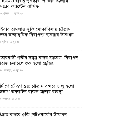
ইএমও বীরত্ব পুরস্কার’ পাচ্ছেন চট্টগ্রাম
ন্দরের ক্যাপ্টেন আসিফ
১২ পূর্বাহ্ন, ১০ জুলাই ২৬
াইবার হামলার ঝুঁকি মোকাবিলায় চট্টগ্রাম
্দরে অত্যাধুনিক নিরাপত্তা ব্যবস্থার উদ্বোধন
 পূর্বাহ্ন, ২৯ জুন ২৬
াতারবাড়ী গভীর সমুদ্র বন্দর চ্যানেল: নিরাপদ
াহাজ চলাচলে শুরু হলো ড্রেজিং
২৫ অপরাহ্ন, ১৬ জুন ২৬
মার্ট পোর্টে রূপান্তর: চট্টগ্রাম বন্দরে চালু হলো
তভাগ অনলাইন রাজস্ব আদায় ব্যবস্থা
০ অপরাহ্ন, ২১ মে ২৬
্টগ্রাম বন্দরে ৫জি নেটওয়ার্কের উদ্বোধন