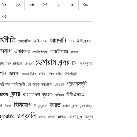
২৪
২৫
২৬
২৭
২
৯
৩০
৩১
র্থনীতি
আমদানি
ইউক্রেন
আইএমও
অর্থনৈতিক
ইইউ
দ্যোগ
এনবিআর
কনটেইনার
এফবিসিসিআই
কানাডা
চট্টগ্রাম বন্দর
চীন
্টম হাউস চট্টগ্রাম
জলদস্যুতা
চট্টগ্রাম
পান
জাহাজ
নিরাপত্তা
ডলার
জাহাজ নির্মাণ
দক্ষিণ কোরিয়া
প্রধানমন্ত্রী
রিবহন প্রতিমন্ত্রী
নৌপরিবহন মন্ত্রণালয়
নৌবাহিনী
বন্দর
বাংলাদেশ ব্যাংক
চারড
বিজিএমইএ
বাণিজ্য
বিনিয়োগ
ভারত
ডা
যুক্তরাজ্য
বিশ্বব্যাংক
মোংলা বন্দর
বিদ্যুৎ
রপ্তানি
ক্তরাষ্ট্র
সমুদ্র
রেমিট্যান্স
রাশিয়া
রাজস্ব
রাশিয়া