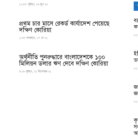
১১:৫৮ পূর্বাহ্ন, ১৬ জুন ২২
ব্
প্রথম চার মাসে রেকর্ড কার্যাদেশ পেয়েছে
ক
দক্ষিণ কোরিয়া
১২:
১:৩৩ অপরাহ্ন, ১৭ মে ২২
ই
অর্থনীতি পুনরুদ্ধারে বাংলাদেশকে ১০০
ড
মিলিয়ন ডলার ঋণ দেবে দক্ষিণ কোরিয়া
১২:
৯:১৯ পূর্বাহ্ন, ২১ ডিসেম্বর ২১
জ
জ
১২:
ক
স
আ