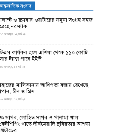
আন্তর্জাতিক সংবাদ
যালাস্ট ও স্ক্রাবার ওয়াটারের নমুনা সংগ্রহ সহজ
রেছে নরম্যাক
৩৩ অপরাহ্ন, ১২ মার্চ ২৪
টিএস কার্যকর হলে এশিয়া থেকে ১১০ কোটি
লার ট্যাক্স পাবে ইইউ
১৯ অপরাহ্ন, ১২ মার্চ ২৪
াহাজের মালিকানায় আধিপত্য বজায় রেখেছে
াপান, চীন ও গ্রিস
১০ অপরাহ্ন, ১২ মার্চ ২৪
ৃষ্ণ সাগর, লোহিত সাগর ও পানামা খাল
ংকটশিপিং খাতে দীর্ঘমেয়াদি স্থবিরতার আশঙ্কা
ঙ্কটাডের