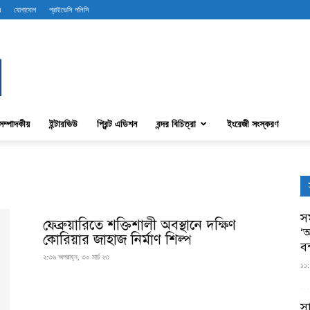
ব
যোগাযোগ
প্রাইভেসি পলিসি
সম্পাদকীয়
ইন্টারভিউ
প্রিন্ট এডিশন
বন্দর বিচিত্রা
ইংরেজী সংস্করণ
সম
ফেব্রুয়ারিতে শক্তিশালী অবস্থানে দক্ষিণ
‘আ
কোরিয়ার জাহাজ নির্মাণ শিল্প
ব
২:৩৬ অপরাহ্ন, ৩০ মার্চ ২৩
১১:
স