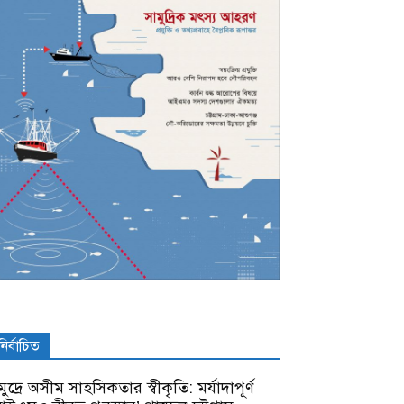
নির্বাচিত
ুদ্রে অসীম সাহসিকতার স্বীকৃতি: মর্যাদাপূর্ণ