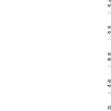
‘আ
ব
১১:
স
বন
৮:২৬
ম
জ
১০:
স্
শ
৭:৪
চট