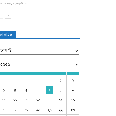
৩৩ অপরাহ্ন, ১২ জানুয়ারি ২৬
আর্কাইভ
১
২
৩
৪
৫
৭
৮
৯
১০
১১
১
১৩
৪
১৫
১৬
১
৮
১৯
২০
২১
২২
২৩