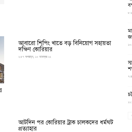
বন
৮:২৬
ম
জ
আবারো শিপিং খাতে বড় বিনিয়োগ সহায়তা
১০:
দক্ষিণ কোরিয়ার
২:৫৭ অপরাহ্ন, ১০ নভেম্বর ২২
স্
শ
৭:৪
য়
চট
১১:০
আটদিন পর কোরিয়ার ট্রাক চালকদের ধর্মঘট
প্রত্যাহার