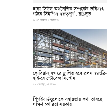
ঢাকা-সিউল অর্থনৈতিক সম্পর্কের ভবিষ্যৎ
গঠনে সিইপিএ গুরুত্বপূর্ণ : রাষ্ট্রদূত
১০:৩৭ অপরাহ্ন, ৯ নভেম্বর ২৫
কোরিয়ান বন্দরে স্থাপিত হবে প্রথম স্বয়ংক্রি
হাই-বে স্টোরেজ সিস্টেম
৩:০১ অপরাহ্ন, ২৪ মার্চ ২৩
শিপইয়ার্ডগুলোকে সহায়তার কথা ভাবছে
দক্ষিণ কোরিয়া সরকার