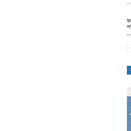
১১:৫
মধ
প
৬:৩