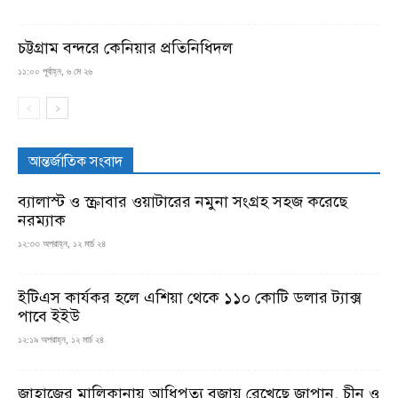
চট্টগ্রাম বন্দরে কেনিয়ার প্রতিনিধিদল
১১:০০ পূর্বাহ্ন, ৬ মে ২৬
আন্তর্জাতিক সংবাদ
ব্যালাস্ট ও স্ক্রাবার ওয়াটারের নমুনা সংগ্রহ সহজ করেছে
নরম্যাক
১২:৩৩ অপরাহ্ন, ১২ মার্চ ২৪
ইটিএস কার্যকর হলে এশিয়া থেকে ১১০ কোটি ডলার ট্যাক্স
পাবে ইইউ
১২:১৯ অপরাহ্ন, ১২ মার্চ ২৪
জাহাজের মালিকানায় আধিপত্য বজায় রেখেছে জাপান, চীন ও