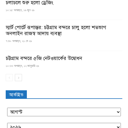
চলাচলে শুরু হলো ড্রেজিং
১০:২৫ অপরাহ্ন, ১৬ জুন ২৬
স্মার্ট পোর্টে রূপান্তর: চট্টগ্রাম বন্দরে চালু হলো শতভাগ
অনলাইন রাজস্ব আদায় ব্যবস্থা
৭:৪০ অপরাহ্ন, ২১ মে ২৬
চট্টগ্রাম বন্দরে ৫জি নেটওয়ার্কের উদ্বোধন
১০:৩৩ অপরাহ্ন, ১২ জানুয়ারি ২৬
আর্কাইভ