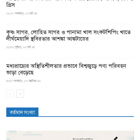
গ্রিস
১২:১০ অপরাহ্ন, ১২ মার্চ ২৪
কৃষ্ণ সাগর, লোহিত সাগর ও পানামা খাল সংকটশিপিং খাতে
দীর্ঘমেয়াদি স্থবিরতার আশঙ্কা আঙ্কটাডের
১১:৫২ পূর্বাহ্ন, ১২ মার্চ ২৪
মধ্যপ্রাচ্যের অস্থিতিশীলতার প্রভাবে বিশ্বজুড়ে পণ্য পরিবহন
ভাড়া বেড়েছে
৬:৩০ অপরাহ্ন, ১৭ অক্টোবর ২৩
বর্তমান সংখ্যা