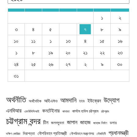
১
২
৩
৪
৫
৭
৮
৯
১০
১১
১
১৩
৪
১৫
১৬
১
৮
১৯
২০
২১
২২
২৩
২৪
২৫
২৬
২৭
২
৯
৩০
৩১
অর্থনীতি
উদ্যোগ
আমদানি
ইউক্রেন
আইএমও
অর্থনৈতিক
ইইউ
এনবিআর
কনটেইনার
কাস্টম হাউস চট্টগ্রাম
চট্টগ্রাম
এফবিসিসিআই
কানাডা
চট্টগ্রাম বন্দর
জাপান
জাহাজ
চীন
জলদস্যুতা
ডলার
জাহাজ নির্মাণ
প্রধানমন্ত্রী
নৌপরিবহন প্রতিমন্ত্রী
নিরাপত্তা
নৌপরিবহন মন্ত্রণালয়
নৌবাহিনী
দক্ষিণ কোরিয়া