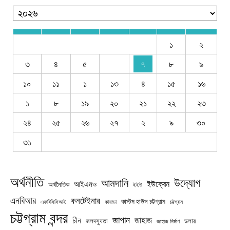
১
২
৩
৪
৫
৭
৮
৯
১০
১১
১
১৩
৪
১৫
১৬
১
৮
১৯
২০
২১
২২
২৩
২৪
২৫
২৬
২৭
২
৯
৩০
৩১
অর্থনীতি
উদ্যোগ
আমদানি
ইউক্রেন
আইএমও
অর্থনৈতিক
ইইউ
এনবিআর
কনটেইনার
কাস্টম হাউস চট্টগ্রাম
চট্টগ্রাম
এফবিসিসিআই
কানাডা
চট্টগ্রাম বন্দর
জাপান
জাহাজ
চীন
জলদস্যুতা
ডলার
জাহাজ নির্মাণ