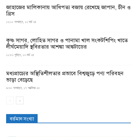
জাহাজের মালিকানায় আধিপত্য বজায় রেখেছে জাপান, চীন ও
গ্রিস
১২:১০ অপরাহ্ন, ১২ মার্চ ২৪
কৃষ্ণ সাগর, লোহিত সাগর ও পানামা খাল সংকটশিপিং খাতে
দীর্ঘমেয়াদি স্থবিরতার আশঙ্কা আঙ্কটাডের
১১:৫২ পূর্বাহ্ন, ১২ মার্চ ২৪
মধ্যপ্রাচ্যের অস্থিতিশীলতার প্রভাবে বিশ্বজুড়ে পণ্য পরিবহন
ভাড়া বেড়েছে
৬:৩০ অপরাহ্ন, ১৭ অক্টোবর ২৩
বর্তমান সংখ্যা