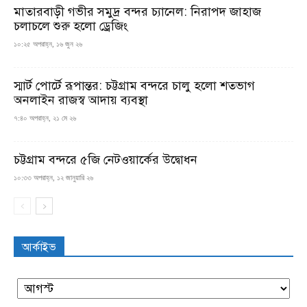
মাতারবাড়ী গভীর সমুদ্র বন্দর চ্যানেল: নিরাপদ জাহাজ
চলাচলে শুরু হলো ড্রেজিং
১০:২৫ অপরাহ্ন, ১৬ জুন ২৬
স্মার্ট পোর্টে রূপান্তর: চট্টগ্রাম বন্দরে চালু হলো শতভাগ
অনলাইন রাজস্ব আদায় ব্যবস্থা
৭:৪০ অপরাহ্ন, ২১ মে ২৬
চট্টগ্রাম বন্দরে ৫জি নেটওয়ার্কের উদ্বোধন
১০:৩৩ অপরাহ্ন, ১২ জানুয়ারি ২৬
আর্কাইভ