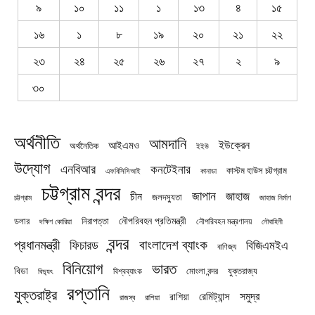
৯
১০
১১
১
১৩
৪
১৫
১৬
১
৮
১৯
২০
২১
২২
২৩
২৪
২৫
২৬
২৭
২
৯
৩০
অর্থনীতি
আমদানি
ইউক্রেন
আইএমও
অর্থনৈতিক
ইইউ
উদ্যোগ
এনবিআর
কনটেইনার
কাস্টম হাউস চট্টগ্রাম
এফবিসিসিআই
কানাডা
চট্টগ্রাম বন্দর
জাপান
জাহাজ
চীন
জলদস্যুতা
চট্টগ্রাম
জাহাজ নির্মাণ
নৌপরিবহন প্রতিমন্ত্রী
নিরাপত্তা
ডলার
নৌপরিবহন মন্ত্রণালয়
নৌবাহিনী
দক্ষিণ কোরিয়া
বন্দর
প্রধানমন্ত্রী
বাংলাদেশ ব্যাংক
ফিচারড
বিজিএমইএ
বাণিজ্য
বিনিয়োগ
ভারত
বিডা
যুক্তরাজ্য
বিশ্বব্যাংক
মোংলা বন্দর
বিদ্যুৎ
রপ্তানি
যুক্তরাষ্ট্র
সমুদ্র
রেমিট্যান্স
রাশিয়া
রাজস্ব
রাশিয়া