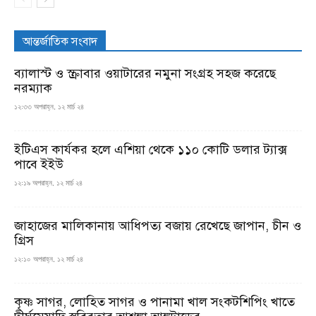
আন্তর্জাতিক সংবাদ
ব্যালাস্ট ও স্ক্রাবার ওয়াটারের নমুনা সংগ্রহ সহজ করেছে
নরম্যাক
১২:৩৩ অপরাহ্ন, ১২ মার্চ ২৪
ইটিএস কার্যকর হলে এশিয়া থেকে ১১০ কোটি ডলার ট্যাক্স
পাবে ইইউ
১২:১৯ অপরাহ্ন, ১২ মার্চ ২৪
জাহাজের মালিকানায় আধিপত্য বজায় রেখেছে জাপান, চীন ও
গ্রিস
১২:১০ অপরাহ্ন, ১২ মার্চ ২৪
কৃষ্ণ সাগর, লোহিত সাগর ও পানামা খাল সংকটশিপিং খাতে