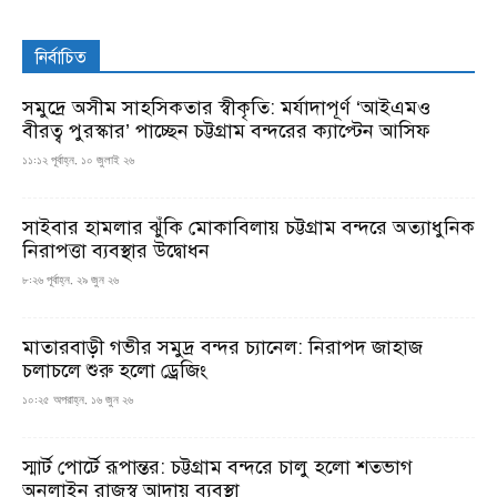
নির্বাচিত
সমুদ্রে অসীম সাহসিকতার স্বীকৃতি: মর্যাদাপূর্ণ ‘আইএমও
বীরত্ব পুরস্কার’ পাচ্ছেন চট্টগ্রাম বন্দরের ক্যাপ্টেন আসিফ
১১:১২ পূর্বাহ্ন, ১০ জুলাই ২৬
সাইবার হামলার ঝুঁকি মোকাবিলায় চট্টগ্রাম বন্দরে অত্যাধুনিক
নিরাপত্তা ব্যবস্থার উদ্বোধন
৮:২৬ পূর্বাহ্ন, ২৯ জুন ২৬
মাতারবাড়ী গভীর সমুদ্র বন্দর চ্যানেল: নিরাপদ জাহাজ
চলাচলে শুরু হলো ড্রেজিং
১০:২৫ অপরাহ্ন, ১৬ জুন ২৬
স্মার্ট পোর্টে রূপান্তর: চট্টগ্রাম বন্দরে চালু হলো শতভাগ
অনলাইন রাজস্ব আদায় ব্যবস্থা