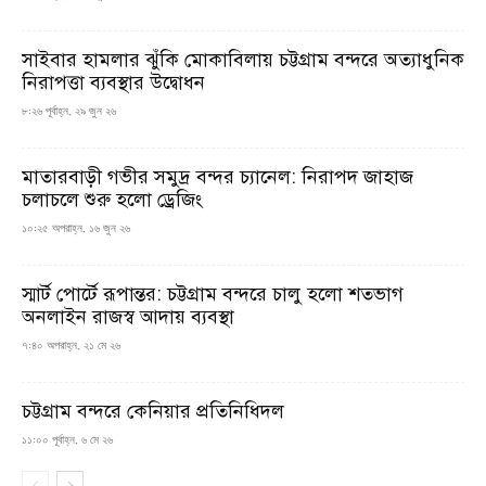
সাইবার হামলার ঝুঁকি মোকাবিলায় চট্টগ্রাম বন্দরে অত্যাধুনিক
নিরাপত্তা ব্যবস্থার উদ্বোধন
৮:২৬ পূর্বাহ্ন, ২৯ জুন ২৬
মাতারবাড়ী গভীর সমুদ্র বন্দর চ্যানেল: নিরাপদ জাহাজ
চলাচলে শুরু হলো ড্রেজিং
১০:২৫ অপরাহ্ন, ১৬ জুন ২৬
স্মার্ট পোর্টে রূপান্তর: চট্টগ্রাম বন্দরে চালু হলো শতভাগ
অনলাইন রাজস্ব আদায় ব্যবস্থা
৭:৪০ অপরাহ্ন, ২১ মে ২৬
চট্টগ্রাম বন্দরে কেনিয়ার প্রতিনিধিদল
১১:০০ পূর্বাহ্ন, ৬ মে ২৬