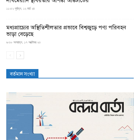
দীর্ঘমেয়াদি স্থবিরতার আশঙ্কা আঙ্কটাডের
১১:৫২ পূর্বাহ্ন, ১২ মার্চ ২৪
মধ্যপ্রাচ্যের অস্থিতিশীলতার প্রভাবে বিশ্বজুড়ে পণ্য পরিবহন
ভাড়া বেড়েছে
৬:৩০ অপরাহ্ন, ১৭ অক্টোবর ২৩
বর্তমান সংখ্যা