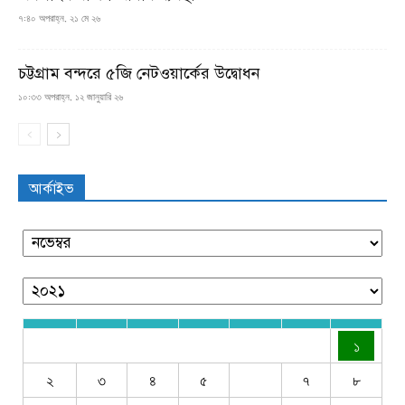
৭:৪০ অপরাহ্ন, ২১ মে ২৬
চট্টগ্রাম বন্দরে ৫জি নেটওয়ার্কের উদ্বোধন
১০:৩৩ অপরাহ্ন, ১২ জানুয়ারি ২৬
আর্কাইভ
১
২
৩
৪
৫
৭
৮