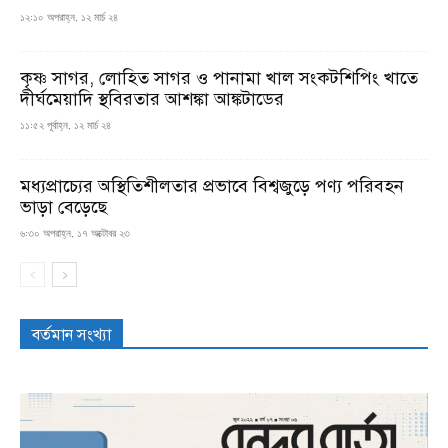
১২:১০ অপরাহ্ন, ১২ মার্চ ২৪
কৃষ্ণ সাগর, লোহিত সাগর ও পানামা খাল সংকটশিপিং খাতে
দীর্ঘমেয়াদি স্থবিরতার আশঙ্কা আঙ্কটাডের
১১:৫২ পূর্বাহ্ন, ১২ মার্চ ২৪
মধ্যপ্রাচ্যের অস্থিতিশীলতার প্রভাবে বিশ্বজুড়ে পণ্য পরিবহন
ভাড়া বেড়েছে
৬:৩০ অপরাহ্ন, ১৭ অক্টোবর ২৩
বর্তমান সংখ্যা