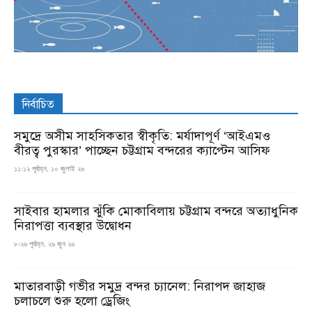
নির্বাচিত
সমুদ্রে অসীম সাহসিকতার স্বীকৃতি: মর্যাদাপূর্ণ ‘আইএমও
বীরত্ব পুরস্কার’ পাচ্ছেন চট্টগ্রাম বন্দরের ক্যাপ্টেন আসিফ
১১:১২ পূর্বাহ্ন, ১০ জুলাই ২৬
সাইবার হামলার ঝুঁকি মোকাবিলায় চট্টগ্রাম বন্দরে অত্যাধুনিক
নিরাপত্তা ব্যবস্থার উদ্বোধন
৮:২৬ পূর্বাহ্ন, ২৯ জুন ২৬
মাতারবাড়ী গভীর সমুদ্র বন্দর চ্যানেল: নিরাপদ জাহাজ
চলাচলে শুরু হলো ড্রেজিং