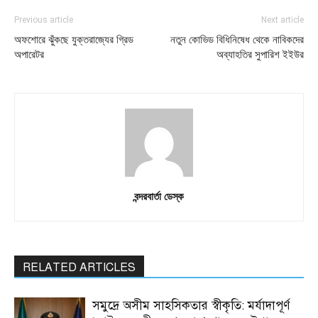
Previous article
Next article
অফশোরে ঝুঁকছে যুক্তরাজ্যের গ্রিড
নতুন কোভিড বিধিনিষেধ থেকে নাবিকদের
অপারেটর
অব্যাহতির সুপারিশ ইইউর
বন্দরবার্তা ডেস্ক
RELATED ARTICLES
সমুদ্রে অসীম সাহসিকতার স্বীকৃতি: মর্যাদাপূর্ণ