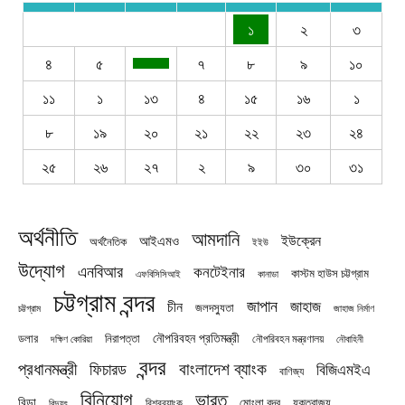
১
২
৩
৪
৫
৭
৮
৯
১০
১১
১
১৩
৪
১৫
১৬
১
৮
১৯
২০
২১
২২
২৩
২৪
২৫
২৬
২৭
২
৯
৩০
৩১
অর্থনীতি
আমদানি
ইউক্রেন
আইএমও
অর্থনৈতিক
ইইউ
উদ্যোগ
এনবিআর
কনটেইনার
কাস্টম হাউস চট্টগ্রাম
এফবিসিসিআই
কানাডা
চট্টগ্রাম বন্দর
জাপান
জাহাজ
চীন
জলদস্যুতা
চট্টগ্রাম
জাহাজ নির্মাণ
নৌপরিবহন প্রতিমন্ত্রী
নিরাপত্তা
ডলার
নৌপরিবহন মন্ত্রণালয়
নৌবাহিনী
দক্ষিণ কোরিয়া
বন্দর
প্রধানমন্ত্রী
বাংলাদেশ ব্যাংক
ফিচারড
বিজিএমইএ
বাণিজ্য
বিনিয়োগ
ভারত
বিডা
যুক্তরাজ্য
বিশ্বব্যাংক
মোংলা বন্দর
বিদ্যুৎ