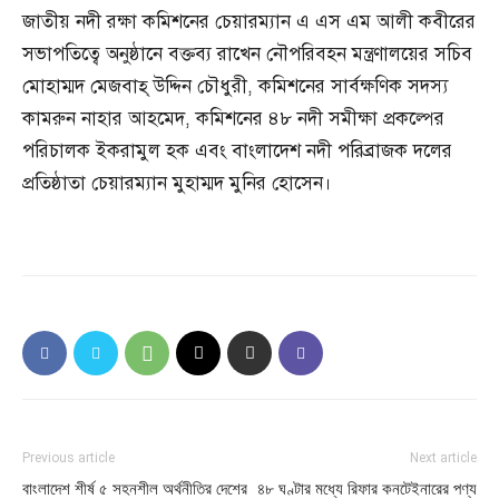
জাতীয় নদী রক্ষা কমিশনের চেয়ারম্যান এ এস এম আলী কবীরের
সভাপতিত্বে অনুষ্ঠানে বক্তব্য রাখেন নৌপরিবহন মন্ত্রণালয়ের সচিব
মোহাম্মদ মেজবাহ্ উদ্দিন চৌধুরী, কমিশনের সার্বক্ষণিক সদস্য
কামরুন নাহার আহমেদ, কমিশনের ৪৮ নদী সমীক্ষা প্রকল্পের
পরিচালক ইকরামুল হক এবং বাংলাদেশ নদী পরিব্রাজক দলের
প্রতিষ্ঠাতা চেয়ারম্যান মুহাম্মদ মুনির হোসেন।
Previous article
Next article
বাংলাদেশ শীর্ষ ৫ সহনশীল অর্থনীতির দেশের
৪৮ ঘণ্টার মধ্যে রিফার কনটেইনারের পণ্য