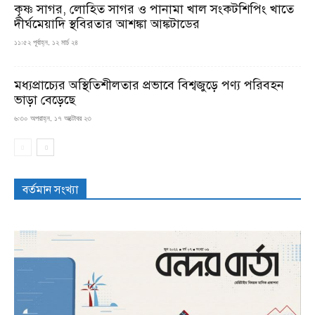
কৃষ্ণ সাগর, লোহিত সাগর ও পানামা খাল সংকটশিপিং খাতে
দীর্ঘমেয়াদি স্থবিরতার আশঙ্কা আঙ্কটাডের
১১:৫২ পূর্বাহ্ন, ১২ মার্চ ২৪
মধ্যপ্রাচ্যের অস্থিতিশীলতার প্রভাবে বিশ্বজুড়ে পণ্য পরিবহন
ভাড়া বেড়েছে
৬:৩০ অপরাহ্ন, ১৭ অক্টোবর ২৩
বর্তমান সংখ্যা