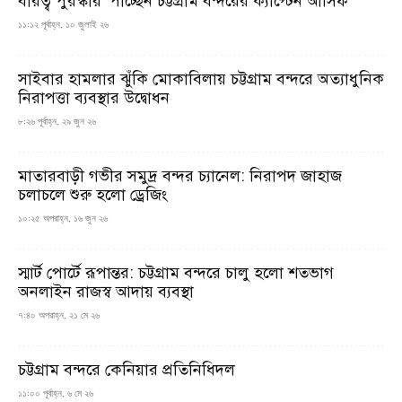
বীরত্ব পুরস্কার’ পাচ্ছেন চট্টগ্রাম বন্দরের ক্যাপ্টেন আসিফ
১১:১২ পূর্বাহ্ন, ১০ জুলাই ২৬
সাইবার হামলার ঝুঁকি মোকাবিলায় চট্টগ্রাম বন্দরে অত্যাধুনিক
নিরাপত্তা ব্যবস্থার উদ্বোধন
৮:২৬ পূর্বাহ্ন, ২৯ জুন ২৬
মাতারবাড়ী গভীর সমুদ্র বন্দর চ্যানেল: নিরাপদ জাহাজ
চলাচলে শুরু হলো ড্রেজিং
১০:২৫ অপরাহ্ন, ১৬ জুন ২৬
স্মার্ট পোর্টে রূপান্তর: চট্টগ্রাম বন্দরে চালু হলো শতভাগ
অনলাইন রাজস্ব আদায় ব্যবস্থা
৭:৪০ অপরাহ্ন, ২১ মে ২৬
চট্টগ্রাম বন্দরে কেনিয়ার প্রতিনিধিদল
১১:০০ পূর্বাহ্ন, ৬ মে ২৬