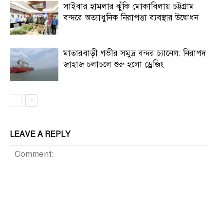
সাইবার হামলার ঝুঁকি মোকাবিলায় চট্টগ্রাম
বন্দরে অত্যাধুনিক নিরাপত্তা ব্যবস্থার উদ্বোধন
মাতারবাড়ী গভীর সমুদ্র বন্দর চ্যানেল: নিরাপদ
জাহাজ চলাচলে শুরু হলো ড্রেজিং
LEAVE A REPLY