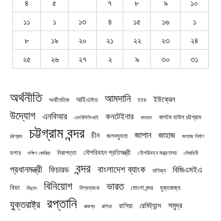
৪
৫
৭
৮
৯
১০
১১
১
১৩
৪
১৫
১৬
১
৮
১৯
২০
২১
২২
২৩
২৪
২৫
২৬
২৭
২
৯
৩০
৩১
অর্থনীতি
আমদানি
ইউক্রেন
আইএমও
অর্থনৈতিক
ইইউ
উদ্যোগ
এনবিআর
কনটেইনার
কাস্টম হাউস চট্টগ্রাম
এফবিসিসিআই
কানাডা
চট্টগ্রাম বন্দর
জাপান
জাহাজ
চীন
জলদস্যুতা
চট্টগ্রাম
জাহাজ নির্মাণ
নৌপরিবহন প্রতিমন্ত্রী
নিরাপত্তা
ডলার
নৌপরিবহন মন্ত্রণালয়
নৌবাহিনী
দক্ষিণ কোরিয়া
বন্দর
প্রধানমন্ত্রী
বাংলাদেশ ব্যাংক
ফিচারড
বিজিএমইএ
বাণিজ্য
বিনিয়োগ
ভারত
বিডা
যুক্তরাজ্য
বিশ্বব্যাংক
মোংলা বন্দর
বিদ্যুৎ
রপ্তানি
যুক্তরাষ্ট্র
সমুদ্র
রেমিট্যান্স
রাশিয়া
রাজস্ব
রাশিয়া