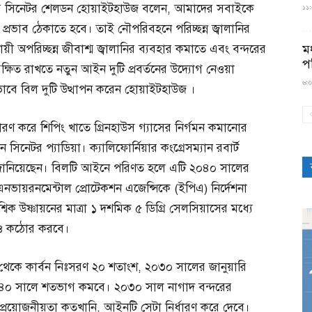
ডের সিনেটর শেলডন হোয়াইটহাউজ বলেন, আমাদের সবাইকে
১১:৫
 প্রভাব ঠেকাতে হবে। তাই নৌপরিবহনে পরিচ্ছন্ন জ্বালানির
়ী অপরিচ্ছন্ন জীবাশ্ম জ্বালানির ব্যবহার কমাতে এবং বন্দরের
মধ
প
ষিত রাখতে নতুন আইন দুটি প্রবর্তনের উদ্যোগ নেওয়া
৬:৩
তভাবে বিল দুটি উত্থাপন করেন হোয়াইটহাউজ ।
স নির্ধারণ করে শিপিং খাতে গ্রিনহাউস গ্যাসের নির্গমন কমানোর
ন সিনেটর প্যাডিয়া। ক্যালিফোর্নিয়ার কংগ্রেসম্যান রবার্ট
ন জানিয়েছেন। বিলটি আইনে পরিণত হলে এটি ২০৪০ সালের
নভায়রনমেন্টাল প্রোটেকশন এজেন্সিকে (ইপিএ) নির্দেশনা
শ্বিক উষ্ণায়নের মাত্রা ১ দশমিক ৫ ডিগ্রি সেলসিয়াসের মধ্যে
 আরও কঠোর করবে।
়ি থেকে কার্বন নিঃসরণ ২০ শতাংশ, ২০৩০ সালের জানুয়ারি
৪০ সালে শতভাগ কমবে। ২০৩০ সাল নাগাদ বন্দরের
প্রয়োজনীয়তা কতখানি, আইনটি সেটা নির্ধারণ করে দেবে।