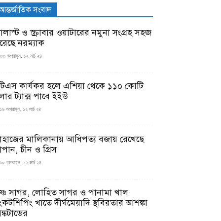
আন্তর্জাতিক সংবাদ
যালাস্ট ও স্ক্রাবার ওয়াটারের নমুনা সংগ্রহ সহজ
রেছে নরম্যাক
৩৩ অপরাহ্ন, ১২ মার্চ ২৪
টিএস কার্যকর হলে এশিয়া থেকে ১১০ কোটি
লার ট্যাক্স পাবে ইইউ
১৯ অপরাহ্ন, ১২ মার্চ ২৪
াহাজের মালিকানায় আধিপত্য বজায় রেখেছে
াপান, চীন ও গ্রিস
১০ অপরাহ্ন, ১২ মার্চ ২৪
ৃষ্ণ সাগর, লোহিত সাগর ও পানামা খাল
ংকটশিপিং খাতে দীর্ঘমেয়াদি স্থবিরতার আশঙ্কা
ঙ্কটাডের