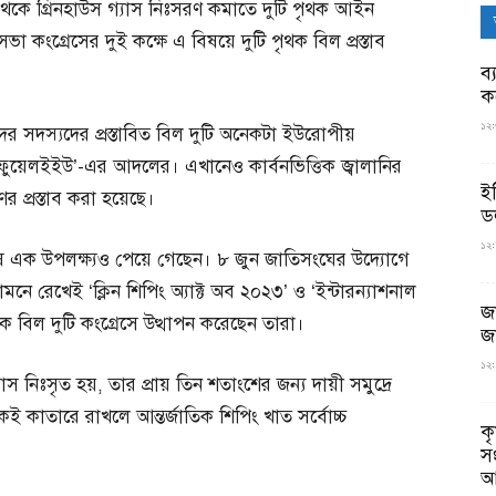
থেকে গ্রিনহাউস গ্যাস নিঃসরণ কমাতে দুটি পৃথক আইন
নসভা কংগ্রেসের দুই কক্ষে এ বিষয়ে দুটি পৃথক বিল প্রস্তাব
ব্
ক
১২:
িষদের সদস্যদের প্রস্তাবিত বিল দুটি অনেকটা ইউরোপীয়
 ‘ফুয়েলইইউ’-এর আদলের। এখানেও কার্বনভিত্তিক জ্বালানির
ই
প্রস্তাব করা হয়েছে।
ড
১২:
শেষ এক উপলক্ষ্যও পেয়ে গেছেন। ৮ জুন জাতিসংঘের উদ্যোগে
ে রেখেই ‘ক্লিন শিপিং অ্যাক্ট অব ২০২৩’ ও ‘ইন্টারন্যাশনাল
জ
র্ষক বিল দুটি কংগ্রেসে উত্থাপন করেছেন তারা।
জ
১২:
াস নিঃসৃত হয়, তার প্রায় তিন শতাংশের জন্য দায়ী সমুদ্রে
কাতারে রাখলে আন্তর্জাতিক শিপিং খাত সর্বোচ্চ
ক
স
আ