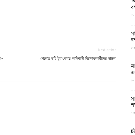
‘আ
ব
১১:
স
বন
৮:২৬
Next article
া-
পেরুতে দুটি ট্যাংকারে আদিবাসী বিক্ষোভকারীদের হামলা
ম
জ
১০:
স্
শ
৭:৪
চট