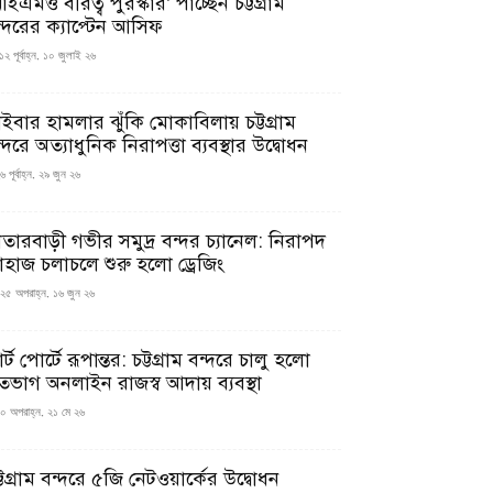
ইএমও বীরত্ব পুরস্কার’ পাচ্ছেন চট্টগ্রাম
ন্দরের ক্যাপ্টেন আসিফ
১২ পূর্বাহ্ন, ১০ জুলাই ২৬
াইবার হামলার ঝুঁকি মোকাবিলায় চট্টগ্রাম
্দরে অত্যাধুনিক নিরাপত্তা ব্যবস্থার উদ্বোধন
 পূর্বাহ্ন, ২৯ জুন ২৬
াতারবাড়ী গভীর সমুদ্র বন্দর চ্যানেল: নিরাপদ
াহাজ চলাচলে শুরু হলো ড্রেজিং
২৫ অপরাহ্ন, ১৬ জুন ২৬
মার্ট পোর্টে রূপান্তর: চট্টগ্রাম বন্দরে চালু হলো
তভাগ অনলাইন রাজস্ব আদায় ব্যবস্থা
০ অপরাহ্ন, ২১ মে ২৬
্টগ্রাম বন্দরে ৫জি নেটওয়ার্কের উদ্বোধন