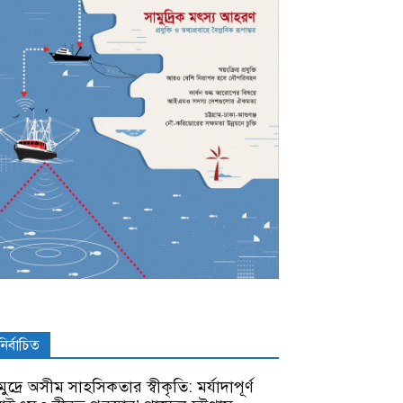
নির্বাচিত
ুদ্রে অসীম সাহসিকতার স্বীকৃতি: মর্যাদাপূর্ণ