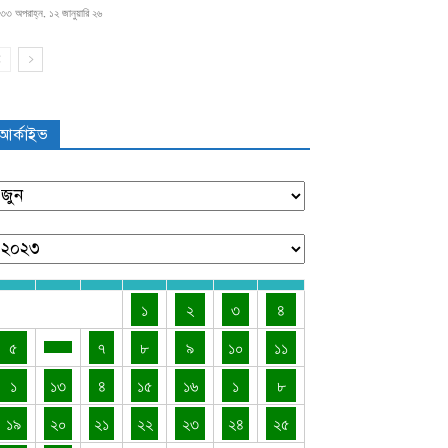
৩৩ অপরাহ্ন, ১২ জানুয়ারি ২৬
আর্কাইভ
১
২
৩
৪
৫
৭
৮
৯
১০
১১
১
১৩
৪
১৫
১৬
১
৮
১৯
২০
২১
২২
২৩
২৪
২৫