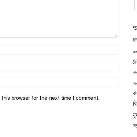
অ
ইউ
কান
চী
দক্
নৌব
বা
this browser for the next time I comment.
ব
যু
সমু