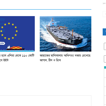
১০:
র হলে এশিয়া থেকে ১১০ কোটি
জাহাজের মালিকানায় আধিপত্য বজায় রেখেছে
পাবে ইইউ
জাপান, চীন ও গ্রিস