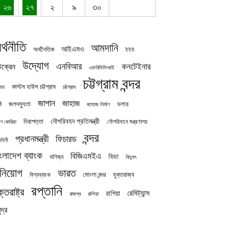
২৬
২৭
২
৯
৩০
র্থনীতি
আমদানি
আইএমও
অর্থনৈতিক
ইইউ
উদ্যোগ
এনবিআর
কনটেইনার
ক্রেন
এফবিসিসিআই
চট্টগ্রাম বন্দর
কাস্টম হাউস চট্টগ্রাম
চট্টগ্রাম
াডা
জাপান
জাহাজ
ন
জলদস্যুতা
ডলার
জাহাজ নির্মাণ
নৌপরিবহন প্রতিমন্ত্রী
নিরাপত্তা
নৌপরিবহন মন্ত্রণালয়
ষিণ কোরিয়া
বন্দর
প্রধানমন্ত্রী
ফিচারড
াহিনী
ংলাদেশ ব্যাংক
বিজিএমইএ
বিডা
বাণিজ্য
বিদ্যুৎ
িনিয়োগ
ভারত
যুক্তরাজ্য
বিশ্বব্যাংক
মোংলা বন্দর
রপ্তানি
ক্তরাষ্ট্র
রেমিট্যান্স
রাশিয়া
রাজস্ব
রাশিয়া
দ্র