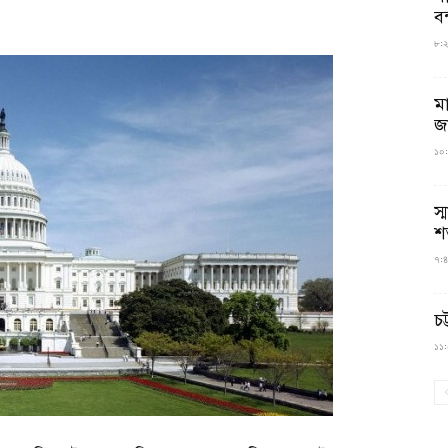
বন
৮:২৬
ম
জ
১০:
স্
শ
৭:৪
চট
১১:০