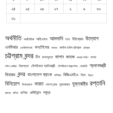
২৪
২৫
২৬
২৭
২
৯
৩০
৩১
অর্থনীতি
উদ্যোগ
আমদানি
ইউক্রেন
আইএমও
অর্থনৈতিক
ইইউ
এনবিআর
কনটেইনার
কাস্টম হাউস চট্টগ্রাম
চট্টগ্রাম
এফবিসিসিআই
কানাডা
চট্টগ্রাম বন্দর
জাপান
জাহাজ
চীন
জলদস্যুতা
ডলার
জাহাজ নির্মাণ
প্রধানমন্ত্রী
নৌপরিবহন প্রতিমন্ত্রী
নিরাপত্তা
নৌপরিবহন মন্ত্রণালয়
নৌবাহিনী
দক্ষিণ কোরিয়া
বন্দর
বাংলাদেশ ব্যাংক
ফিচারড
বিজিএমইএ
বিডা
বাণিজ্য
বিদ্যুৎ
রপ্তানি
বিনিয়োগ
ভারত
যুক্তরাষ্ট্র
যুক্তরাজ্য
বিশ্বব্যাংক
মোংলা বন্দর
সমুদ্র
রেমিট্যান্স
রাশিয়া
রাজস্ব
রাশিয়া