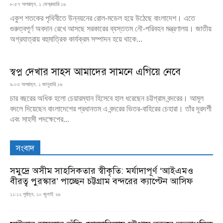
৮:৫৭ অপরাহ্ন, ১ ফেব্রুয়ারি ১৬
একুশ শতকের পৃথিবীতে উন্নয়নের রোল-মডেল হয়ে উঠেছে বাংলাদেশ। এতে
গুরুত্বপূর্ণ অবদান রেখে আসছে সরকারের ব্যস্ততম নৌ-পরিবহন মন্ত্রণালয়। জাতীয়
অগ্রযাত্রায় বহুমাত্রিক কার্যক্রম সম্পাদন হয়ে থাকে...
স্বপ্ন দেখার সাহস আমাদের সামনে এগিয়ে নেবে
৯:০৩ অপরাহ্ন, ১ জানুয়ারি ১৬
চার বছরের অধিক হলো চেয়ারম্যান হিসেবে হাল ধরেছেন চট্টগ্রাম বন্দরের। আমূল
বদলে দিয়েছেন বাংলাদেশের প্রধানতম এ বন্দরের ভিতর-বাহিরের চেহারা। তাঁর দূরদর্শী
এবং সাহসী পদক্ষেপের...
সংবাদ
সমুদ্রে অসীম সাহসিকতার স্বীকৃতি: মর্যাদাপূর্ণ ‘আইএমও
বীরত্ব পুরস্কার’ পাচ্ছেন চট্টগ্রাম বন্দরের ক্যাপ্টেন আসিফ
১১:১২ পূর্বাহ্ন, ১০ জুলাই ২৬