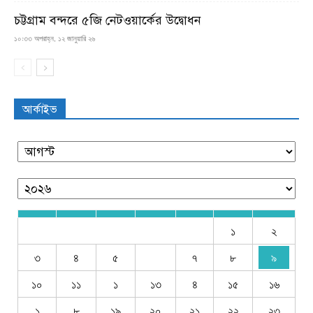
চট্টগ্রাম বন্দরে ৫জি নেটওয়ার্কের উদ্বোধন
১০:৩৩ অপরাহ্ন, ১২ জানুয়ারি ২৬
আর্কাইভ
১
২
৩
৪
৫
৭
৮
৯
১০
১১
১
১৩
৪
১৫
১৬
১
৮
১৯
২০
২১
২২
২৩