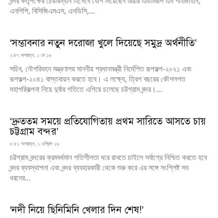
বন্দর কর্তৃপক্ষের চেয়ারম্যান হিসেবে যোগ দিয়েছেন রিয়ার এডমিরাল এম শাহজাহান,
এনপিপি, বিসিজিএমএস, এনডিসি,...
‘সম্ভাবনার নতুন দরোজা খুলে দিয়েছে সমুদ্র অর্থনীতি’
২:৪৭ অপরাহ্ন, ১ মে ১৬
সচিব, নৌপরিবহন মন্ত্রণালয় মাননীয় প্রধানমন্ত্রী নির্দেশিত রূপকল্প-২০২১ এবং
রূপকল্প-২০৪১ বাস্তবায়ন করতে হবে। এ লক্ষ্যে, ত্রিশ বছরের কৌশলগত
মহাপরিকল্পনা নিয়ে দুর্বার গতিতে এগিয়ে চলেছে চট্টগ্রাম বন্দর।...
‘দ্রুততম সময়ে প্রতিযোগিতায় প্রথম সারিতে আসতে চায়
চট্টগ্রাম বন্দর’
৮:৫১ অপরাহ্ন, ১ এপ্রিল ১৬
চট্টগ্রাম বন্দরের ক্রমবর্ধমান গতিশীলতা ধরে রাখতে চাইলে সর্বাগ্রে নিশ্চিত করতে হবে
বন্দর ব্যবস্থাপনা এবং বন্দর ব্যবহারকারী থেকে শুরু করে এর সঙ্গে সংশ্লিষ্ট সব
ধরনের...
‘নদী নিয়ে ছিনিমিনি খেলার দিন শেষ!’