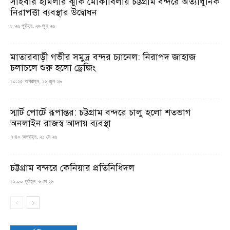
সাইবার হামলার ঝুঁকি মোকাবিলায় চট্টগ্রাম বন্দরে অত্যাধুনিক
নিরাপত্তা ব্যবস্থার উদ্বোধন
৮:২৬ পূর্বাহ্ন, ২৯ জুন ২৬
মাতারবাড়ী গভীর সমুদ্র বন্দর চ্যানেল: নিরাপদ জাহাজ
চলাচলে শুরু হলো ড্রেজিং
১০:২৫ অপরাহ্ন, ১৬ জুন ২৬
স্মার্ট পোর্টে রূপান্তর: চট্টগ্রাম বন্দরে চালু হলো শতভাগ
অনলাইন রাজস্ব আদায় ব্যবস্থা
৭:৪০ অপরাহ্ন, ২১ মে ২৬
চট্টগ্রাম বন্দরে কেনিয়ার প্রতিনিধিদল
১১:০০ পূর্বাহ্ন, ৬ মে ২৬