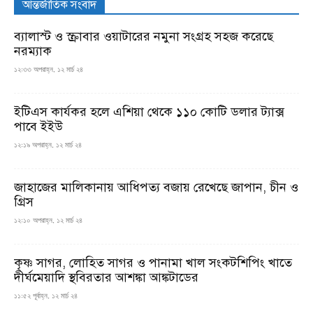
আন্তর্জাতিক সংবাদ
ব্যালাস্ট ও স্ক্রাবার ওয়াটারের নমুনা সংগ্রহ সহজ করেছে
নরম্যাক
১২:৩৩ অপরাহ্ন, ১২ মার্চ ২৪
ইটিএস কার্যকর হলে এশিয়া থেকে ১১০ কোটি ডলার ট্যাক্স
পাবে ইইউ
১২:১৯ অপরাহ্ন, ১২ মার্চ ২৪
জাহাজের মালিকানায় আধিপত্য বজায় রেখেছে জাপান, চীন ও
গ্রিস
১২:১০ অপরাহ্ন, ১২ মার্চ ২৪
কৃষ্ণ সাগর, লোহিত সাগর ও পানামা খাল সংকটশিপিং খাতে
দীর্ঘমেয়াদি স্থবিরতার আশঙ্কা আঙ্কটাডের
১১:৫২ পূর্বাহ্ন, ১২ মার্চ ২৪