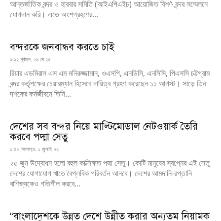
আন্তর্জাতিক বন্দর ও হারবার সমিতি (আইএপিএইচ) আয়োজিত বিশ^ বন্দর সম্মেলনে
যোগদান করি। এতে অংশগ্রহণের...
বন্দরকে জনবান্ধব করতে চাই
৯:১২ পূর্বাহ্ন, ২৯ মে ২৫
রিয়ার এডমিরাল এস এম মনিরুজ্জামান, ওএসপি, এনডিসি, এনসিসি, পিএসসি চট্টগ্রাম
বন্দর কর্তৃপক্ষের চেয়ারম্যান হিসেবে দায়িত্ব গ্রহণ করেছেন ১১ আগস্ট। সাড়ে তিন
দশকের কর্মজীবনে তিনি...
দেশের সব বন্দর নিয়ে মাল্টিমোডাল নেটওয়ার্ক তৈরি
করবে পদ্মা সেতু
১:৫০ অপরাহ্ন, ১ জুলাই ২২
২৫ জুন উদ্বোধন হলো বহুল কাক্সিক্ষত পদ্মা সেতু। কোটি মানুষের স্বপ্নের এই সেতু
দেশের যোগাযোগ খাতে বৈপ্লবিক পরিবর্তন আনবে। দেশের আমদানি-রপ্তানি
বাণিজ্যকেও গতিশীল করবে...
“বাংলাদেশকে উন্নত দেশে উন্নীত করার অন্যতম নিয়ামক