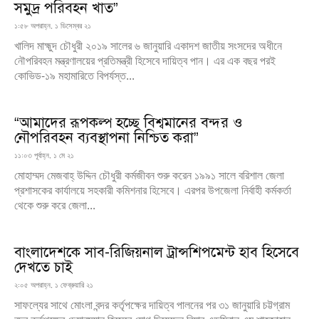
সমুদ্র পরিবহন খাত”
১:৫৮ অপরাহ্ন, ১ ডিসেম্বর ২১
খালিদ মাহ্মুদ চৌধুরী ২০১৯ সালের ৬ জানুয়ারি একাদশ জাতীয় সংসদের অধীনে
নৌপরিবহন মন্ত্রণালয়ের প্রতিমন্ত্রী হিসেবে দায়িত্ব পান। এর এক বছর পরই
কোভিড-১৯ মহামারিতে বিপর্যস্ত...
“আমাদের রূপকল্প হচ্ছে বিশ্বমানের বন্দর ও
নৌপরিবহন ব্যবস্থাপনা নিশ্চিত করা”
১১:০৩ পূর্বাহ্ন, ১ মে ২১
মোহাম্মদ মেজবাহ্ উদ্দিন চৌধুরী কর্মজীবন শুরু করেন ১৯৯১ সালে বরিশাল জেলা
প্রশাসকের কার্যালয়ে সহকারী কমিশনার হিসেবে। এরপর উপজেলা নির্বাহী কর্মকর্তা
থেকে শুরু করে জেলা...
বাংলাদেশকে সাব-রিজিয়নাল ট্রান্সশিপমেন্ট হাব হিসেবে
দেখতে চাই
২:০৫ অপরাহ্ন, ১ ফেব্রুয়ারি ২১
সাফল্যের সাথে মোংলা বন্দর কর্তৃপক্ষের দায়িত্ব পালনের পর ৩১ জানুয়ারি চট্টগ্রাম