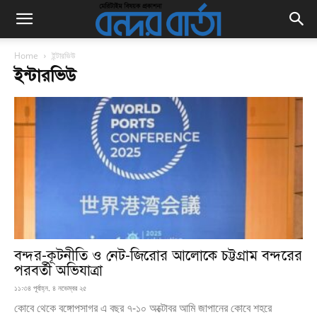
Home
ইন্টারভিউ
ইন্টারভিউ
বন্দর-কূটনীতি ও নেট-জিরোর আলোকে চট্টগ্রাম বন্দরের
পরবর্তী অভিযাত্রা
১১:৩৪ পূর্বাহ্ন, ৪ নভেম্বর ২৫
কোবে থেকে বঙ্গোপসাগর এ বছর ৭-১০ অক্টোবর আমি জাপানের কোবে শহরে