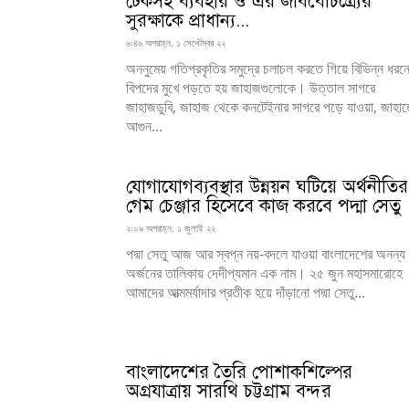
টেকসই ব্যবহার ও এর জীববৈচিত্র্যের
সুরক্ষাকে প্রাধান্য...
৬:৪৬ অপরাহ্ন, ১ সেপ্টেম্বর ২২
অননুমেয় গতিপ্রকৃতির সমুদ্রে চলাচল করতে গিয়ে বিভিন্ন ধরন
বিপদের মুখে পড়তে হয় জাহাজগুলোকে। উত্তাল সাগরে
জাহাজডুবি, জাহাজ থেকে কনটেইনার সাগরে পড়ে যাওয়া, জাহা
আগুন...
যোগাযোগব্যবস্থার উন্নয়ন ঘটিয়ে অর্থনীতির
গেম চেঞ্জার হিসেবে কাজ করবে পদ্মা সেতু
২:০৯ অপরাহ্ন, ১ জুলাই ২২
পদ্মা সেতু আজ আর স্বপ্ন নয়-বদলে যাওয়া বাংলাদেশের অনন্য
অর্জনের তালিকায় দেদীপ্যমান এক নাম। ২৫ জুন মহাসমারোহে
আমাদের আত্মমর্যাদার প্রতীক হয়ে দাঁড়ানো পদ্মা সেতু...
বাংলাদেশের তৈরি পোশাকশিল্পের
অগ্রযাত্রায় সারথি চট্টগ্রাম বন্দর