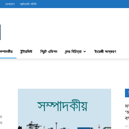
যোগাযোগ
প্রাইভেসি পলিসি
সম্পাদকীয়
ইন্টারভিউ
প্রিন্ট এডিশন
বন্দর বিচিত্রা
ইংরেজী সংস্করণ
সম
‘আ
েক
ব
িক
১১: