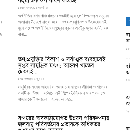
বহুমাত্রিক রূপ ধারণ করেছে
১২:১৮ অপরাহ্ন, ১ আগস্ট ২২
অর্থনীতির বিশ্ব পরিব্রাজনের শুরুটাই হয়েছিল বিপৎসংকুল সমুদ্রে
ের
অজানার উদ্দেশে যাত্রা করে। তথ্য-প্রযুক্তিগত উৎকর্ষের এই
যুগে এসেও অর্থনীতিতে সমুদ্রের প্রভাব এতটুকু ম্লান হয়নি, বরং
জে
নানা...
ব্
ক
১২:
তথ্যপ্রযুক্তির বিকাশ ও সর্বাত্মক ব্যবহারেই
সম্ভব সামুদ্রিক মৎস্য আহরণ খাতের
ই
টেকসই...
ড
১:৩১ অপরাহ্ন, ১ জুন ২২
১২:
সামুদ্রিক মৎস্য আহরণ ও মৎস্য চাষ মানুষের জীবিকা ও খাদ্যের
একটি বড় উৎস। বর্তমানে এই শিল্পের বৈশ্বিক বাজার প্রায় ১৩
জ
হাজার কোটি ডলারের। ২০২০-২০২১...
জ
১২:
বন্দরের অবকাঠামোগত উন্নয়ন পরিকল্পনায়
জলবায়ু পরিবর্তনের প্রভাবকে অধিকতর
ক