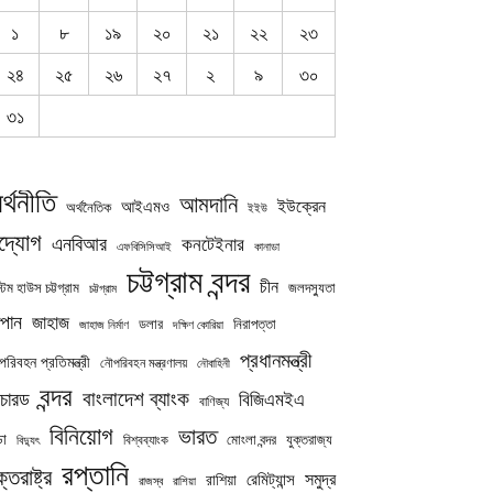
১
৮
১৯
২০
২১
২২
২৩
২৪
২৫
২৬
২৭
২
৯
৩০
৩১
র্থনীতি
আমদানি
ইউক্রেন
আইএমও
অর্থনৈতিক
ইইউ
দ্যোগ
এনবিআর
কনটেইনার
এফবিসিসিআই
কানাডা
চট্টগ্রাম বন্দর
চীন
্টম হাউস চট্টগ্রাম
জলদস্যুতা
চট্টগ্রাম
পান
জাহাজ
নিরাপত্তা
ডলার
জাহাজ নির্মাণ
দক্ষিণ কোরিয়া
প্রধানমন্ত্রী
রিবহন প্রতিমন্ত্রী
নৌপরিবহন মন্ত্রণালয়
নৌবাহিনী
বন্দর
বাংলাদেশ ব্যাংক
চারড
বিজিএমইএ
বাণিজ্য
বিনিয়োগ
ভারত
ডা
যুক্তরাজ্য
বিশ্বব্যাংক
মোংলা বন্দর
বিদ্যুৎ
রপ্তানি
ক্তরাষ্ট্র
সমুদ্র
রেমিট্যান্স
রাশিয়া
রাজস্ব
রাশিয়া