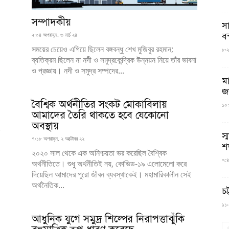
সম্পাদকীয়
স
বন
২:০৪ অপরাহ্ন, ৩ মার্চ ২৪
সময়ের চেয়েও এগিয়ে ছিলেন বঙ্গবন্ধু শেখ মুজিবুর রহমান;
৮:২৬
ব্যতিক্রম ছিলেন না নদী ও সমুদ্রকেন্দ্রিক উন্নয়ন নিয়ে তাঁর ভাবনা
ও প্রজ্ঞায়। নদী ও সমুদ্র সম্পদের...
ম
জ
বৈশ্বিক অর্থনীতির সংকট মোকাবিলায়
১০:
আমাদের তৈরি থাকতে হবে যেকোনো
অবস্থায়
স্
৭:১৮ অপরাহ্ন, ২ অক্টোবর ২২
শ
২০২০ সাল থেকে এক অনিশ্চয়তা ভর করেছিল বৈশ্বিক
৭:৪
অর্থনীতিতে। শুধু অর্থনীতিই নয়, কোভিড-১৯ এলোমেলো করে
দিয়েছিল আমাদের পুরো জীবন ব্যবস্থাকেই। মহামারিকালীন সেই
অর্থনৈতিক...
চট
১১:০
আধুনিক যুগে সমুদ্র শিল্পের নিরাপত্তাঝুঁকি