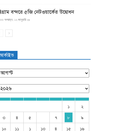
্টগ্রাম বন্দরে ৫জি নেটওয়ার্কের উদ্বোধন
৩৩ অপরাহ্ন, ১২ জানুয়ারি ২৬
আর্কাইভ
১
২
৩
৪
৫
৭
৮
৯
১০
১১
১
১৩
৪
১৫
১৬