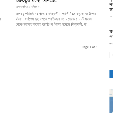
গুরুত্বের মধ্যে আনতে...
স
১১:৩৬ পূর্বাহ্ন, ১ এপ্রিল ২২
আ
জলবায়ু পরিবর্তনের প্রভাব সর্বব্যাপী। প্রতিনিয়ত বাড়ছে দুর্যোগের
১১:৫
ব
ঘটনা। সর্বশেষ দুই দশকে প্রতিবছর ৩৫০ থেকে ৫০০টি মধ্যম
থেকে ভয়াবহ মাত্রার দুর্যোগের শিকার হয়েছে বিশ্ববাসী, যা...
মধ
প
৬:৩
Page 1 of 3