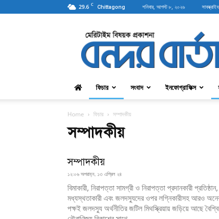
C
29.6
শনিবার, আগস্ট ৮, ২০২৬
সাবস্ক্রাইব
Chittagong
বন্দরবার্তা
ফিচার
সংবাদ
ইনফোগ্রাফিক্স
Home
ফিচার
সম্পাদকীয়
সম্পাদকীয়
সম্পাদকীয়
১২:০৬ অপরাহ্ন, ১৩ এপ্রিল ২৪
বিমাকারী, নিরাপত্তা সামগ্রী ও নিরাপত্তা প্রদানকারী প্রতিষ্ঠান,
মধ্যস্থতাকারী এবং জলদস্যুদের ওপর লগ্নিকারীসহ আরও অন
পক্ষই জলদস্যু অর্থনীতির জটিল মিথস্ক্রিয়ায় জড়িয়ে আছে বৈশ্ব
নৌবাণিজ্য বিকাশের সাথে...