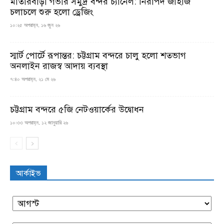
মাতারবাড়ী গভীর সমুদ্র বন্দর চ্যানেল: নিরাপদ জাহাজ
চলাচলে শুরু হলো ড্রেজিং
১০:২৫ অপরাহ্ন, ১৬ জুন ২৬
স্মার্ট পোর্টে রূপান্তর: চট্টগ্রাম বন্দরে চালু হলো শতভাগ
অনলাইন রাজস্ব আদায় ব্যবস্থা
৭:৪০ অপরাহ্ন, ২১ মে ২৬
চট্টগ্রাম বন্দরে ৫জি নেটওয়ার্কের উদ্বোধন
১০:৩৩ অপরাহ্ন, ১২ জানুয়ারি ২৬
আর্কাইভ