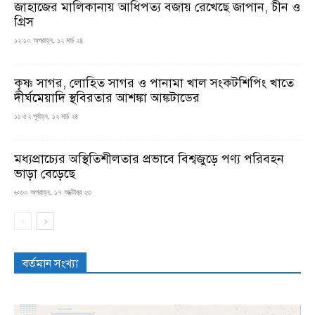
জাহাজের মালিকানায় আধিপত্য বজায় রেখেছে জাপান, চীন ও
গ্রিস
১২:১০ অপরাহ্ন, ১২ মার্চ ২৪
কৃষ্ণ সাগর, লোহিত সাগর ও পানামা খাল সংকটশিপিং খাতে
দীর্ঘমেয়াদি স্থবিরতার আশঙ্কা আঙ্কটাডের
১১:৫২ পূর্বাহ্ন, ১২ মার্চ ২৪
মধ্যপ্রাচ্যের অস্থিতিশীলতার প্রভাবে বিশ্বজুড়ে পণ্য পরিবহন
ভাড়া বেড়েছে
৬:৩০ অপরাহ্ন, ১৭ অক্টোবর ২৩
বর্তমান সংখ্যা