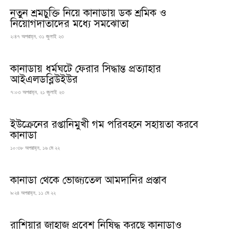
নতুন শ্রমচুক্তি নিয়ে কানাডায় ডক শ্রমিক ও
নিয়োগদাতাদের মধ্যে সমঝোতা
২:৪৭ অপরাহ্ন, ৩১ জুলাই ২৩
কানাডায় ধর্মঘটে ফেরার সিদ্ধান্ত প্রত্যাহার
আইএলডব্লিউইউর
৭:০৩ অপরাহ্ন, ২১ জুলাই ২৩
ইউক্রেনের রপ্তানিমুখী গম পরিবহনে সহায়তা করবে
কানাডা
১০:৩৮ অপরাহ্ন, ১৬ মে ২২
কানাডা থেকে ভোজ্যতেল আমদানির প্রস্তাব
৯:২৪ অপরাহ্ন, ১১ মে ২২
রাশিয়ার জাহাজ প্রবেশ নিষিদ্ধ করছে কানাডাও