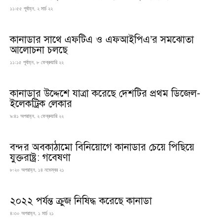
১১:৫৫ পূর্বাহ্ন, ২ মার্চ ২২
কানাডার সাথে এফটিএ ও এফআইপিএ’র সমঝোতা
আলোচনা চলছে
১১:১৫ পূর্বাহ্ন, ৮ ফেব্রুয়ারি ২২
কানাডার উদ্দেশে যাত্রা করেছে দেশটির প্রথম ডিজেল-
ইলেকট্রিক লেকার
৯:৪১ অপরাহ্ন, ২ ফেব্রুয়ারি ২২
বন্দর অবকাঠামো বিনিয়োগে কানাডার চেয়ে পিছিয়ে
যুক্তরাষ্ট্র: গবেষণা
৮:২০ অপরাহ্ন, ১৪ নভেম্বর ২১
২০২২ পর্যন্ত ক্রুজ নিষিদ্ধ করেছে কানাডা
৪:৩০ অপরাহ্ন, ১ মার্চ ২১