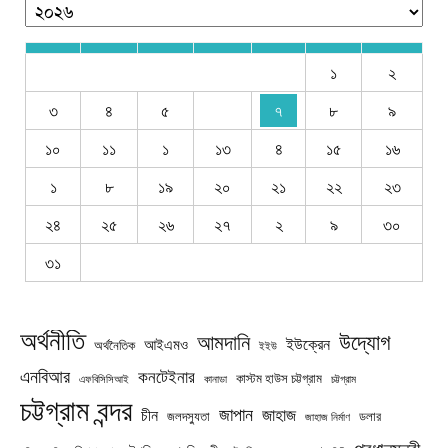
১
২
৩
৪
৫
৭
৮
৯
১০
১১
১
১৩
৪
১৫
১৬
১
৮
১৯
২০
২১
২২
২৩
২৪
২৫
২৬
২৭
২
৯
৩০
৩১
অর্থনীতি
উদ্যোগ
আমদানি
ইউক্রেন
আইএমও
অর্থনৈতিক
ইইউ
এনবিআর
কনটেইনার
কাস্টম হাউস চট্টগ্রাম
চট্টগ্রাম
এফবিসিসিআই
কানাডা
চট্টগ্রাম বন্দর
জাপান
জাহাজ
চীন
জলদস্যুতা
ডলার
জাহাজ নির্মাণ