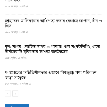
পাবে ইইউ
১২:১৯ অপরাহ্ন, ১২ মার্চ ২৪
জাহাজের মালিকানায় আধিপত্য বজায় রেখেছে জাপান, চীন ও
গ্রিস
১২:১০ অপরাহ্ন, ১২ মার্চ ২৪
কৃষ্ণ সাগর, লোহিত সাগর ও পানামা খাল সংকটশিপিং খাতে
দীর্ঘমেয়াদি স্থবিরতার আশঙ্কা আঙ্কটাডের
১১:৫২ পূর্বাহ্ন, ১২ মার্চ ২৪
মধ্যপ্রাচ্যের অস্থিতিশীলতার প্রভাবে বিশ্বজুড়ে পণ্য পরিবহন
ভাড়া বেড়েছে
৬:৩০ অপরাহ্ন, ১৭ অক্টোবর ২৩