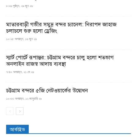
৮:২৬ পূর্বাহ্ন, ২৯ জুন ২৬
মাতারবাড়ী গভীর সমুদ্র বন্দর চ্যানেল: নিরাপদ জাহাজ
চলাচলে শুরু হলো ড্রেজিং
১০:২৫ অপরাহ্ন, ১৬ জুন ২৬
স্মার্ট পোর্টে রূপান্তর: চট্টগ্রাম বন্দরে চালু হলো শতভাগ
অনলাইন রাজস্ব আদায় ব্যবস্থা
৭:৪০ অপরাহ্ন, ২১ মে ২৬
চট্টগ্রাম বন্দরে ৫জি নেটওয়ার্কের উদ্বোধন
১০:৩৩ অপরাহ্ন, ১২ জানুয়ারি ২৬
আর্কাইভ