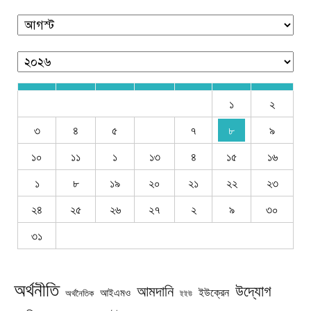
১
২
৩
৪
৫
৭
৮
৯
১০
১১
১
১৩
৪
১৫
১৬
১
৮
১৯
২০
২১
২২
২৩
২৪
২৫
২৬
২৭
২
৯
৩০
৩১
অর্থনীতি
উদ্যোগ
আমদানি
ইউক্রেন
আইএমও
অর্থনৈতিক
ইইউ