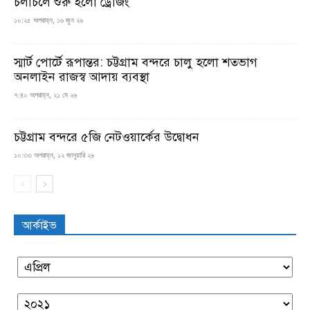
চলাচলে শুরু হলো ড্রেজিং
১০:২৫ অপরাহ্ন, ১৬ জুন ২৬
স্মার্ট পোর্টে রূপান্তর: চট্টগ্রাম বন্দরে চালু হলো শতভাগ
অনলাইন রাজস্ব আদায় ব্যবস্থা
৭:৪০ অপরাহ্ন, ২১ মে ২৬
চট্টগ্রাম বন্দরে ৫জি নেটওয়ার্কের উদ্বোধন
১০:৩৩ অপরাহ্ন, ১২ জানুয়ারি ২৬
আর্কাইভ