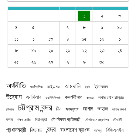
১
২
৩
৪
৫
৭
৮
৯
১০
১১
১
১৩
৪
১৫
১৬
১
৮
১৯
২০
২১
২২
২৩
২৪
২৫
২৬
২৭
২
৯
৩০
অর্থনীতি
আমদানি
ইউক্রেন
আইএমও
অর্থনৈতিক
ইইউ
উদ্যোগ
এনবিআর
কনটেইনার
কাস্টম হাউস চট্টগ্রাম
এফবিসিসিআই
কানাডা
চট্টগ্রাম বন্দর
জাপান
জাহাজ
চীন
জলদস্যুতা
চট্টগ্রাম
জাহাজ নির্মাণ
নৌপরিবহন প্রতিমন্ত্রী
নিরাপত্তা
ডলার
নৌপরিবহন মন্ত্রণালয়
নৌবাহিনী
দক্ষিণ কোরিয়া
বন্দর
প্রধানমন্ত্রী
বাংলাদেশ ব্যাংক
ফিচারড
বিজিএমইএ
বাণিজ্য