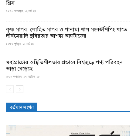
গ্রিস
১২:১০ অপরাহ্ন, ১২ মার্চ ২৪
কৃষ্ণ সাগর, লোহিত সাগর ও পানামা খাল সংকটশিপিং খাতে
দীর্ঘমেয়াদি স্থবিরতার আশঙ্কা আঙ্কটাডের
১১:৫২ পূর্বাহ্ন, ১২ মার্চ ২৪
মধ্যপ্রাচ্যের অস্থিতিশীলতার প্রভাবে বিশ্বজুড়ে পণ্য পরিবহন
ভাড়া বেড়েছে
৬:৩০ অপরাহ্ন, ১৭ অক্টোবর ২৩
বর্তমান সংখ্যা