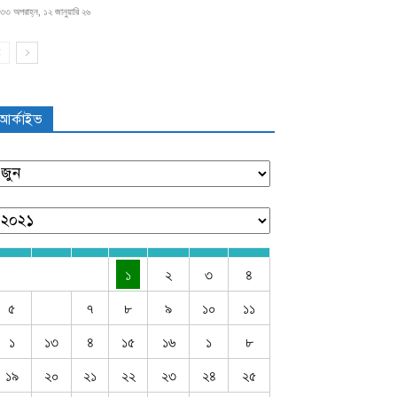
৩৩ অপরাহ্ন, ১২ জানুয়ারি ২৬
আর্কাইভ
১
২
৩
৪
৫
৭
৮
৯
১০
১১
১
১৩
৪
১৫
১৬
১
৮
১৯
২০
২১
২২
২৩
২৪
২৫