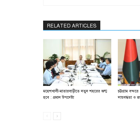
RELATED ARTICLES
মহেশখালী-মাতারবাড়ীতে নতুন শহরের জন্ম
চট্টগ্রাম বন্দর
হবে : প্রধান উপদেষ্টা
দায়বদ্ধতা ও রূ