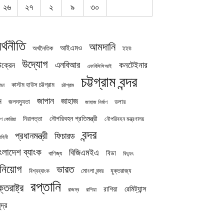
২৬
২৭
২
৯
৩০
র্থনীতি
আমদানি
আইএমও
অর্থনৈতিক
ইইউ
উদ্যোগ
এনবিআর
কনটেইনার
ক্রেন
এফবিসিসিআই
চট্টগ্রাম বন্দর
কাস্টম হাউস চট্টগ্রাম
চট্টগ্রাম
াডা
জাপান
জাহাজ
ন
জলদস্যুতা
ডলার
জাহাজ নির্মাণ
নৌপরিবহন প্রতিমন্ত্রী
নিরাপত্তা
নৌপরিবহন মন্ত্রণালয়
ষিণ কোরিয়া
বন্দর
প্রধানমন্ত্রী
ফিচারড
াহিনী
ংলাদেশ ব্যাংক
বিজিএমইএ
বিডা
বাণিজ্য
বিদ্যুৎ
িনিয়োগ
ভারত
যুক্তরাজ্য
বিশ্বব্যাংক
মোংলা বন্দর
রপ্তানি
ক্তরাষ্ট্র
রেমিট্যান্স
রাশিয়া
রাজস্ব
রাশিয়া
দ্র