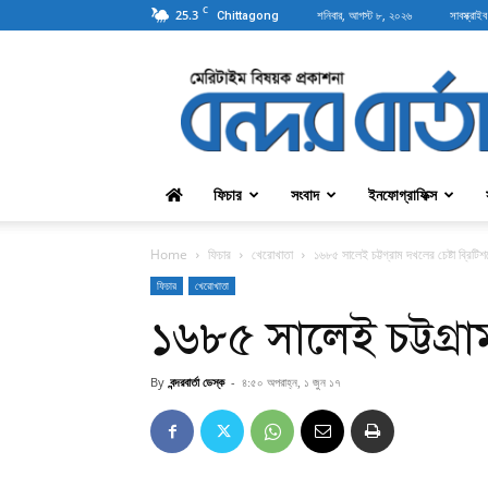
C
25.3
শনিবার, আগস্ট ৮, ২০২৬
সাবস্ক্রাইব
Chittagong
বন্দরবার্তা
ফিচার
সংবাদ
ইনফোগ্রাফিক্স
Home
ফিচার
খেরোখাতা
১৬৮৫ সালেই চট্টগ্রাম দখলের চেষ্টা ব্রিটি
ফিচার
খেরোখাতা
১৬৮৫ সালেই চট্টগ্রাম
By
বন্দরবার্তা ডেস্ক
-
৪:৫০ অপরাহ্ন, ১ জুন ১৭