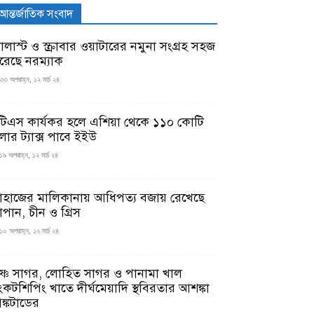
আন্তর্জাতিক সংবাদ
যালাস্ট ও স্ক্রাবার ওয়াটারের নমুনা সংগ্রহ সহজ
রেছে নরম্যাক
৩৩ অপরাহ্ন, ১২ মার্চ ২৪
টিএস কার্যকর হলে এশিয়া থেকে ১১০ কোটি
লার ট্যাক্স পাবে ইইউ
১৯ অপরাহ্ন, ১২ মার্চ ২৪
াহাজের মালিকানায় আধিপত্য বজায় রেখেছে
াপান, চীন ও গ্রিস
১০ অপরাহ্ন, ১২ মার্চ ২৪
ৃষ্ণ সাগর, লোহিত সাগর ও পানামা খাল
ংকটশিপিং খাতে দীর্ঘমেয়াদি স্থবিরতার আশঙ্কা
ঙ্কটাডের