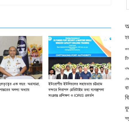
অ
ইউ
কান
চী
দক্
নৌব
ে নেতৃত্বের এক বছর: অগ্রযাত্রা,
ইউরোপীয় ইউনিয়নের সহায়তায় চট্টগ্রাম
বা
পান্তরের অনন্য অধ্যায়
বন্দরে নিরাপদ মেরিটাইম তথ্য ব্যবস্থাপনা
ব
সংক্রান্ত প্রশিক্ষণ ও IORIS প্রবর্তন
যু
সমু