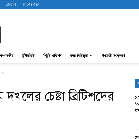
যোগাযোগ
প্রাইভেসি পলিসি
সম্পাদকীয়
ইন্টারভিউ
প্রিন্ট এডিশন
বন্দর বিচিত্রা
ইংরেজী সংস্করণ
শদের
 দখলের চেষ্টা ব্রিটিশদের
সম
‘আ
ব
১১:
স