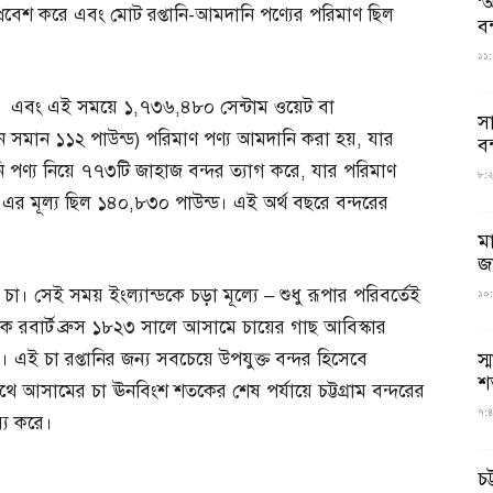
‘আ
প্রবেশ করে এবং মোট রপ্তানি-আমদানি পণ্যের পরিমাণ ছিল
ব
১১:
 এবং এই সময়ে ১,৭৩৬,৪৮০ সেন্টাম ওয়েট বা
স
টন সমান ১১২ পাউন্ড) পরিমাণ পণ্য আমদানি করা হয়, যার
বন
ানি পণ্য নিয়ে ৭৭৩টি জাহাজ বন্দর ত্যাগ করে, যার পরিমাণ
৮:২৬
এর মূল্য ছিল ১৪০,৮৩০ পাউন্ড। এই অর্থ বছরে বন্দরের
ম
জ
া। সেই সময় ইংল্যান্ডকে চড়া মূল্যে – শুধু রূপার পরিবর্তেই
১০:
িক রবার্ট ব্রুস ১৮২৩ সালে আসামে চায়ের গাছ আবিস্কার
স্
 এই চা রপ্তানির জন্য সবচেয়ে উপযুক্ত বন্দর হিসেবে
শ
াথে আসামের চা ঊনবিংশ শতকের শেষ পর্যায়ে চট্টগ্রাম বন্দরের
৭:৪
্য করে।
চট