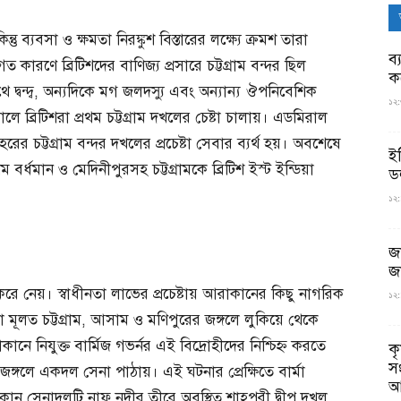
ু ব্যবসা ও ক্ষমতা নিরঙ্কুশ বিস্তারের লক্ষ্যে ক্রমশ তারা
ব্
গত কারণে ব্রিটিশদের বাণিজ্য প্রসারে চট্টগ্রাম বন্দর ছিল
ক
 দ্বন্দ্ব, অন্যদিকে মগ জলদস্যু এবং অন্যান্য ঔপনিবেশিক
১২:
ব্রিটিশরা প্রথম চট্টগ্রাম দখলের চেষ্টা চালায়। এডমিরাল
ের চট্টগ্রাম বন্দর দখলের প্রচেষ্টা সেবার ব্যর্থ হয়। অবশেষে
ই
্ধমান ও মেদিনীপুরসহ চট্টগ্রামকে ব্রিটিশ ইস্ট ইন্ডিয়া
ড
১২:
জ
জ
 নেয়। স্বাধীনতা লাভের প্রচেষ্টায় আরাকানের কিছু নাগরিক
১২:
রা মূলত চট্টগ্রাম, আসাম ও মণিপুরের জঙ্গলে লুকিয়ে থেকে
ানে নিযুক্ত বার্মিজ গভর্নর এই বিদ্রোহীদের নিশ্চিহ্ন করতে
ক
স
জঙ্গলে একদল সেনা পাঠায়। এই ঘটনার প্রেক্ষিতে বার্মা
আ
আরাকান সেনাদলটি নাফ নদীর তীরে অবস্থিত শাহপরী দ্বীপ দখল