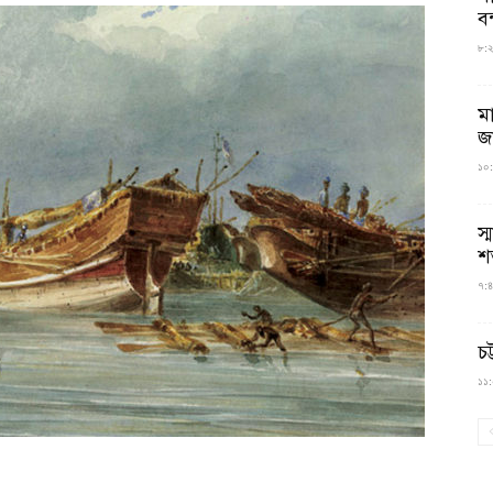
বন
৮:২৬
ম
জ
১০:
স্
শ
৭:৪
চট
১১:০