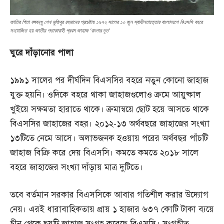
জাতির পিতা বঙ্গবন্ধু শেখ মুজিবুর রহমানের প্রচেষ্টায় ১৯৭২ সালের ১০ জুন স্বাধীনতাত্তোর বাংলাদশেে বিএসসি বহরে
সংযোজিত হয় জাতীয় পতাকাবাহী প্রথম জাহাজ ‘বাংলার দূত’
ঘুরে
দাঁড়ানোর
পালা
১৯৯১ সালের পর দীর্ঘদিন বিএসসির বহরে নতুন কোনো জাহাজ
যুক্ত হয়নি। ওদিকে বহরে থাকা জাহাজগুলোও ক্রমে আয়ুষ্কাল
খুইয়ে সক্ষমতা হারাতে থাকে। ক্রমান্বয়ে ছোট হয়ে আসতে থাকে
বিএসসির জাহাজের বহর। ২০১২-১৩ অর্থবছরে জাহাজের সংখ্যা
১৩টিতে নেমে আসে। অলাভজনক হওয়ায় পরের অর্থবছর পাঁচটি
জাহাজ বিক্রি করে দেয় বিএসসি। কমতে কমতে ২০১৮ সালে
বহরে জাহাজের সংখ্যা দাঁড়ায় মাত্র দুটিতে।
তবে বর্তমান সরকার বিএসসিকে আবার গতিশীল করার উদ্যোগ
নেয়। এরই ধারাবাহিকতায় প্রায় ১ হাজার ৬৩৭ কোটি টাকা ব্যয়ে
চীন থেকে ছয়টি জাহাজ সংগ্রহ করেছে বিএসসি। সংগৃহীত