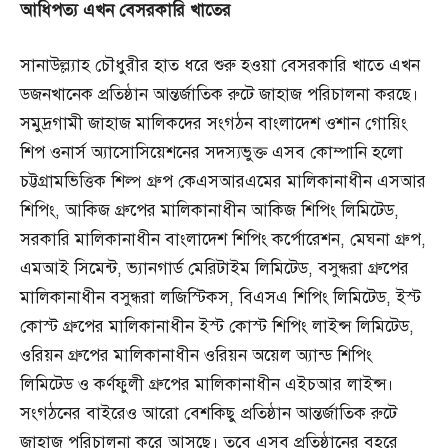
আধিপত্য
এখন
বেসরকারি
খাতের
সানাউল্ল্যাহ চৌধুরীর হাত ধরে শুরু হওয়া বেসরকারি খাতে এখন
ডজনখানেক প্রতিষ্ঠান আন্তর্জাতিক রুটে জাহাজ পরিচালনা করছে।
সমুদ্রগামী জাহাজ মালিকদের সংগঠন বাংলাদেশ ওশান গোয়িং
শিপ ওনার্স অ্যাসোসিয়েশনের সদস্যভুক্ত এসব কোম্পানি হলো
চট্টগ্রামভিত্তিক শিল্প গ্রুপ কেএসআরএমের মালিকানাধীন এসআর
শিপিং, আকিজ গ্রুপের মালিকানাধীন আকিজ শিপিং লিমিটেড,
সরকারি মালিকানাধীন বাংলাদেশ শিপিং কর্পোরেশন, মেঘনা গ্রুপ,
এমআই সিমেন্ট, ভ্যানগার্ড মেরিটাইম লিমিটেড, বসুন্ধরা গ্রুপের
মালিকানাধীন বসুন্ধরা লজিস্টিকস, বিএসএ শিপিং লিমিটেড, ইস্ট
কোস্ট গ্রুপের মালিকানাধীন ইস্ট কোস্ট শিপিং লাইন্স লিমিটেড,
ওরিয়ন গ্রুপের মালিকানাধীন ওরিয়ন অয়েল অ্যান্ড শিপিং
লিমিটেড ও কর্ণফুলী গ্রুপের মালিকানাধীন এইচআর লাইন্স।
সংগঠনের বাইরেও আরো বেশকিছু প্রতিষ্ঠান আন্তর্জাতিক রুটে
জাহাজ পরিচালনা করে আসছে। তবে এসব প্রতিষ্ঠানের বহরে