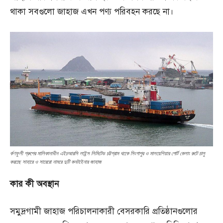
থাকা সবগুলো জাহাজ এখন পণ্য পরিবহন করছে না।
র্কণফুলী গ্রুপের মালিকানাধীন এইচআরসি লাইন্স লিমিটেড চট্টগ্রাম থকেে সিংগাপুর ও মালয়েশিয়ার পোর্ট কেলাং রুটে চালু
করছেে সাহারে ও সারেরো নামরে দুটি কনটইেনার জাহাজ
কার
কী
অবস্থান
সমুদ্রগামী জাহাজ পরিচালনাকারী বেসরকারি প্রতিষ্ঠানগুলোর