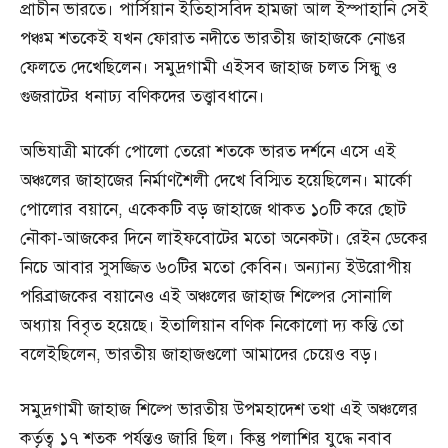
প্রাচীন ভারতে। পার্সিয়ান ইতিহাসবিদ হামজা আল ইস্পাহানি সেই
পঞ্চম শতকেই যখন ফোরাত নদীতে ভারতীয় জাহাজকে নোঙর
ফেলতে দেখেছিলেন। সমুদ্রগামী এইসব জাহাজ চলত সিন্ধু ও
গুজরাটের ধনাঢ্য বণিকদের তত্ত্বাবধানে।
অভিযাত্রী মার্কো পোলো তেরো শতকে ভারত দর্শনে এসে এই
অঞ্চলের জাহাজের নির্মাণশৈলী দেখে বিস্মিত হয়েছিলেন। মার্কো
পোলোর বয়ানে, একেকটি বড় জাহাজে থাকত ১০টি করে ছোট
নৌকা-আজকের দিনে লাইফবোটের মতো অনেকটা। রেইন ডেকের
নিচে আবার সুসজ্জিত ৬০টির মতো কেবিন। অন্যান্য ইউরোপীয়
পরিব্রাজকের বয়ানেও এই অঞ্চলের জাহাজ শিল্পের সোনালি
অধ্যায় বিবৃত হয়েছে। ইতালিয়ান বণিক নিকোলো দ্য কন্তি তো
বলেইছিলেন, ভারতীয় জাহাজগুলো আমাদের চেয়েও বড়।
সমুদ্রগামী জাহাজ শিল্পে ভারতীয় উপমহাদেশ তথা এই অঞ্চলের
কর্তৃত্ব ১৭ শতক পর্যন্তও জারি ছিল। কিন্তু পলাশির যুদ্ধে নবাব