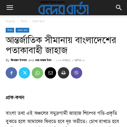
Home
ফিচার
প্রধান রচনা
ফিচার
প্রধান রচনা
আন্তর্জাতিক সীমানায় বাংলাদেশের
পতাকাবাহী জাহাজ
By
জিনারুল ইসলাম
and
ওমর ফারুক ইমন
-
১:০৬ অপরাহ্ন, ১ অক্টোবর ২০
প্রাক-
কথন
বাংলা তথা এই অঞ্চলের সমুদ্রগামী জাহাজ শিল্পের গতি-প্রকৃতি
বুঝতে হলে আমাদের ফিরতে হবে দূর অতীতে। চোখ রাখতে হবে