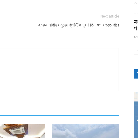
১১:৫
Next article
মধ
২০৪০ নাগাদ সমুদ্রে প্লাস্টিক দূষণ তিন গুণ বাড়তে পারে
প
৬:৩