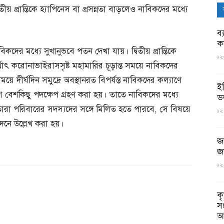
় প্রান্তিকে হ্যাপিনেস বা প্রসন্নতা বাড়লেও নাবিকদের মধ্যে
ব্
ক
িকদের মধ্যে সুখানুভবে পতন দেখা যায়। দ্বিতীয় প্রান্তিকে
১২:
াৎ করোনাভাইরাসসৃষ্ট মহামারির চূড়ান্ত সময়ে নাবিকদের
য়ে দীর্ঘদিন সমুদ্রে অবস্থানরত বিপর্যস্ত নাবিকদের কল্যাণে
ই
 বেশকিছু পদক্ষেপ গ্রহণ করা হয়। তাতে নাবিকদের মধ্যে
ড
ে তারা পরিবারের সদস্যদের সঙ্গে মিলিত হতে পারবে, সে বিষয়ে
১২:
দনে উল্লেখ করা হয়।
জ
জ
১২:
ক
স
আ