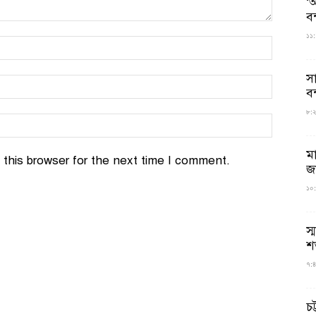
‘আ
ব
১১:
স
বন
৮:২৬
ম
this browser for the next time I comment.
জ
১০:
স্
শ
৭:৪
চট