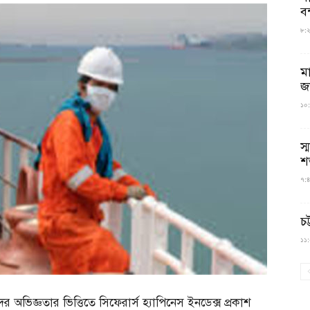
বন
৮:২৬
ম
জ
১০:
স্
শ
৭:৪
চট
১১:০
ভিজ্ঞতার ভিত্তিতে সিফেরার্স হ্যাপিনেস ইনডেক্স প্রকাশ