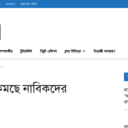
ব
যোগাযোগ
প্রাইভেসি পলিসি
সম্পাদকীয়
ইন্টারভিউ
প্রিন্ট এডিশন
বন্দর বিচিত্রা
ইংরেজী সংস্করণ
দের
 কমছে নাবিকদের
সম
‘আ
ব
১১:
স