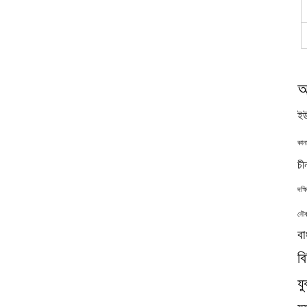
অ
ইউ
কান
চী
দক্
নৌব
বা
ব
যু
সমু