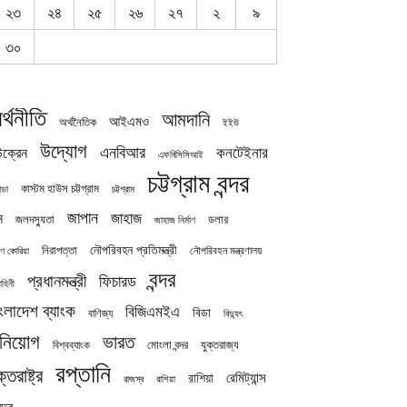
২৩
২৪
২৫
২৬
২৭
২
৯
৩০
র্থনীতি
আমদানি
আইএমও
অর্থনৈতিক
ইইউ
উদ্যোগ
এনবিআর
কনটেইনার
ক্রেন
এফবিসিসিআই
চট্টগ্রাম বন্দর
কাস্টম হাউস চট্টগ্রাম
চট্টগ্রাম
াডা
জাপান
জাহাজ
ন
জলদস্যুতা
ডলার
জাহাজ নির্মাণ
নৌপরিবহন প্রতিমন্ত্রী
নিরাপত্তা
নৌপরিবহন মন্ত্রণালয়
ষিণ কোরিয়া
বন্দর
প্রধানমন্ত্রী
ফিচারড
াহিনী
ংলাদেশ ব্যাংক
বিজিএমইএ
বিডা
বাণিজ্য
বিদ্যুৎ
িনিয়োগ
ভারত
যুক্তরাজ্য
বিশ্বব্যাংক
মোংলা বন্দর
রপ্তানি
ক্তরাষ্ট্র
রেমিট্যান্স
রাশিয়া
রাজস্ব
রাশিয়া
দ্র