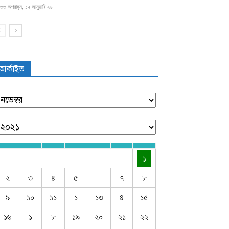
৩৩ অপরাহ্ন, ১২ জানুয়ারি ২৬
আর্কাইভ
১
২
৩
৪
৫
৭
৮
৯
১০
১১
১
১৩
৪
১৫
১৬
১
৮
১৯
২০
২১
২২