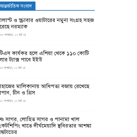
আন্তর্জাতিক সংবাদ
যালাস্ট ও স্ক্রাবার ওয়াটারের নমুনা সংগ্রহ সহজ
রেছে নরম্যাক
৩৩ অপরাহ্ন, ১২ মার্চ ২৪
টিএস কার্যকর হলে এশিয়া থেকে ১১০ কোটি
লার ট্যাক্স পাবে ইইউ
১৯ অপরাহ্ন, ১২ মার্চ ২৪
াহাজের মালিকানায় আধিপত্য বজায় রেখেছে
াপান, চীন ও গ্রিস
১০ অপরাহ্ন, ১২ মার্চ ২৪
ৃষ্ণ সাগর, লোহিত সাগর ও পানামা খাল
ংকটশিপিং খাতে দীর্ঘমেয়াদি স্থবিরতার আশঙ্কা
ঙ্কটাডের