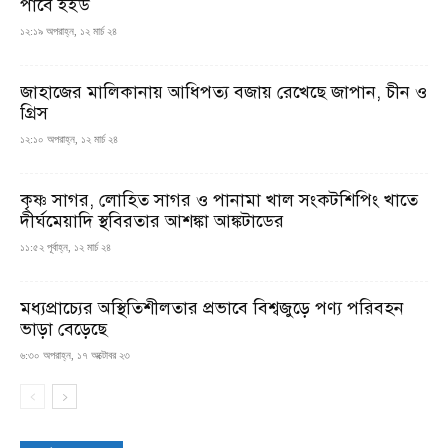
পাবে ইইউ
১২:১৯ অপরাহ্ন, ১২ মার্চ ২৪
জাহাজের মালিকানায় আধিপত্য বজায় রেখেছে জাপান, চীন ও
গ্রিস
১২:১০ অপরাহ্ন, ১২ মার্চ ২৪
কৃষ্ণ সাগর, লোহিত সাগর ও পানামা খাল সংকটশিপিং খাতে
দীর্ঘমেয়াদি স্থবিরতার আশঙ্কা আঙ্কটাডের
১১:৫২ পূর্বাহ্ন, ১২ মার্চ ২৪
মধ্যপ্রাচ্যের অস্থিতিশীলতার প্রভাবে বিশ্বজুড়ে পণ্য পরিবহন
ভাড়া বেড়েছে
৬:৩০ অপরাহ্ন, ১৭ অক্টোবর ২৩