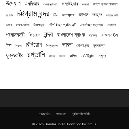
উদ্যোগ
এনবিআর
কনটেইনার
কাস্টম হাউস চট্টগ্রাম
এফবিসিসিআই
কানাডা
চট্টগ্রাম বন্দর
জাপান
জাহাজ
চীন
জলদস্যুতা
চট্টগ্রাম
জাহাজ নির্মাণ
নৌপরিবহন প্রতিমন্ত্রী
নিরাপত্তা
ডলার
নৌপরিবহন মন্ত্রণালয়
নৌবাহিনী
দক্ষিণ কোরিয়া
বন্দর
প্রধানমন্ত্রী
বাংলাদেশ ব্যাংক
ফিচারড
বিজিএমইএ
বাণিজ্য
বিনিয়োগ
ভারত
বিডা
যুক্তরাজ্য
বিশ্বব্যাংক
মোংলা বন্দর
বিদ্যুৎ
রপ্তানি
যুক্তরাষ্ট্র
সমুদ্র
রেমিট্যান্স
রাশিয়া
রাজস্ব
রাশিয়া
সাবস্ক্রাইব
যোগাযোগ
প্রাইভেসি পলিসি
© 2025 BandarBarta. Powered by Intelis.