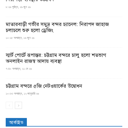
৮:২৬ পূর্বাহ্ন, ২৯ জুন ২৬
মাতারবাড়ী গভীর সমুদ্র বন্দর চ্যানেল: নিরাপদ জাহাজ
চলাচলে শুরু হলো ড্রেজিং
১০:২৫ অপরাহ্ন, ১৬ জুন ২৬
স্মার্ট পোর্টে রূপান্তর: চট্টগ্রাম বন্দরে চালু হলো শতভাগ
অনলাইন রাজস্ব আদায় ব্যবস্থা
৭:৪০ অপরাহ্ন, ২১ মে ২৬
চট্টগ্রাম বন্দরে ৫জি নেটওয়ার্কের উদ্বোধন
১০:৩৩ অপরাহ্ন, ১২ জানুয়ারি ২৬
আর্কাইভ