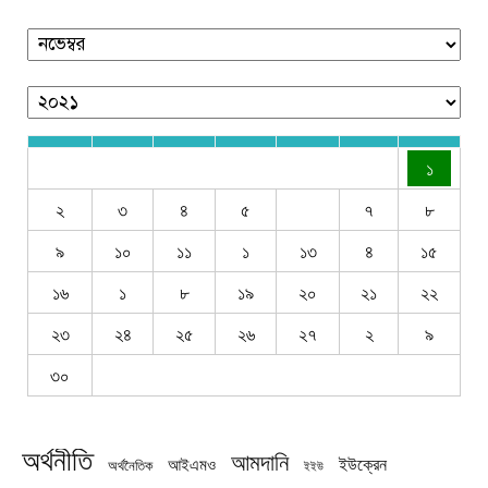
১
২
৩
৪
৫
৭
৮
৯
১০
১১
১
১৩
৪
১৫
১৬
১
৮
১৯
২০
২১
২২
২৩
২৪
২৫
২৬
২৭
২
৯
৩০
অর্থনীতি
আমদানি
ইউক্রেন
আইএমও
অর্থনৈতিক
ইইউ