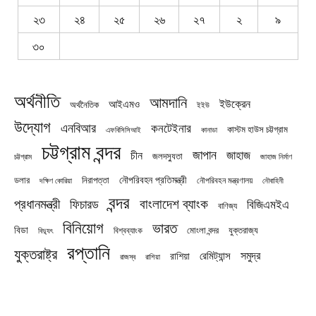
২৩
২৪
২৫
২৬
২৭
২
৯
৩০
অর্থনীতি
আমদানি
ইউক্রেন
আইএমও
অর্থনৈতিক
ইইউ
উদ্যোগ
এনবিআর
কনটেইনার
কাস্টম হাউস চট্টগ্রাম
এফবিসিসিআই
কানাডা
চট্টগ্রাম বন্দর
জাপান
জাহাজ
চীন
জলদস্যুতা
চট্টগ্রাম
জাহাজ নির্মাণ
নৌপরিবহন প্রতিমন্ত্রী
নিরাপত্তা
ডলার
নৌপরিবহন মন্ত্রণালয়
নৌবাহিনী
দক্ষিণ কোরিয়া
বন্দর
প্রধানমন্ত্রী
বাংলাদেশ ব্যাংক
ফিচারড
বিজিএমইএ
বাণিজ্য
বিনিয়োগ
ভারত
বিডা
যুক্তরাজ্য
বিশ্বব্যাংক
মোংলা বন্দর
বিদ্যুৎ
রপ্তানি
যুক্তরাষ্ট্র
সমুদ্র
রেমিট্যান্স
রাশিয়া
রাজস্ব
রাশিয়া