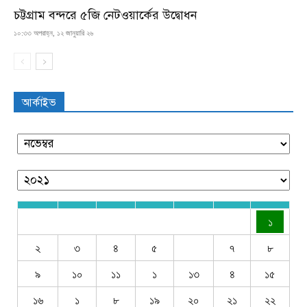
চট্টগ্রাম বন্দরে ৫জি নেটওয়ার্কের উদ্বোধন
১০:৩৩ অপরাহ্ন, ১২ জানুয়ারি ২৬
আর্কাইভ
১
২
৩
৪
৫
৭
৮
৯
১০
১১
১
১৩
৪
১৫
১৬
১
৮
১৯
২০
২১
২২