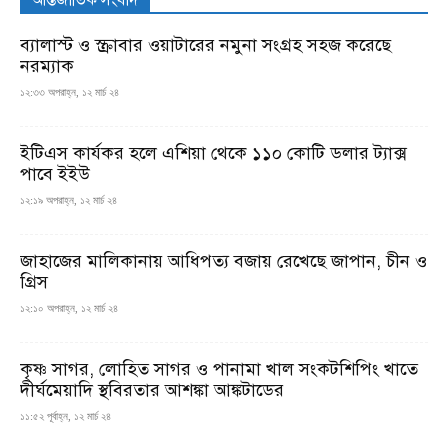
ব্যালাস্ট ও স্ক্রাবার ওয়াটারের নমুনা সংগ্রহ সহজ করেছে
নরম্যাক
১২:৩৩ অপরাহ্ন, ১২ মার্চ ২৪
ইটিএস কার্যকর হলে এশিয়া থেকে ১১০ কোটি ডলার ট্যাক্স
পাবে ইইউ
১২:১৯ অপরাহ্ন, ১২ মার্চ ২৪
জাহাজের মালিকানায় আধিপত্য বজায় রেখেছে জাপান, চীন ও
গ্রিস
১২:১০ অপরাহ্ন, ১২ মার্চ ২৪
কৃষ্ণ সাগর, লোহিত সাগর ও পানামা খাল সংকটশিপিং খাতে
দীর্ঘমেয়াদি স্থবিরতার আশঙ্কা আঙ্কটাডের
১১:৫২ পূর্বাহ্ন, ১২ মার্চ ২৪