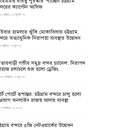
ইএমও বীরত্ব পুরস্কার’ পাচ্ছেন চট্টগ্রাম
ন্দরের ক্যাপ্টেন আসিফ
১২ পূর্বাহ্ন, ১০ জুলাই ২৬
াইবার হামলার ঝুঁকি মোকাবিলায় চট্টগ্রাম
্দরে অত্যাধুনিক নিরাপত্তা ব্যবস্থার উদ্বোধন
 পূর্বাহ্ন, ২৯ জুন ২৬
াতারবাড়ী গভীর সমুদ্র বন্দর চ্যানেল: নিরাপদ
াহাজ চলাচলে শুরু হলো ড্রেজিং
২৫ অপরাহ্ন, ১৬ জুন ২৬
মার্ট পোর্টে রূপান্তর: চট্টগ্রাম বন্দরে চালু হলো
তভাগ অনলাইন রাজস্ব আদায় ব্যবস্থা
০ অপরাহ্ন, ২১ মে ২৬
্টগ্রাম বন্দরে ৫জি নেটওয়ার্কের উদ্বোধন