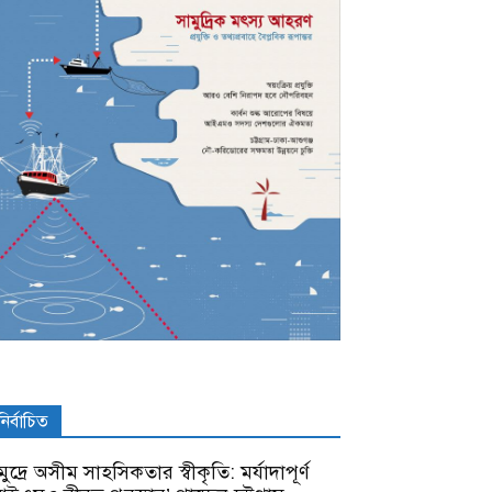
নির্বাচিত
ুদ্রে অসীম সাহসিকতার স্বীকৃতি: মর্যাদাপূর্ণ