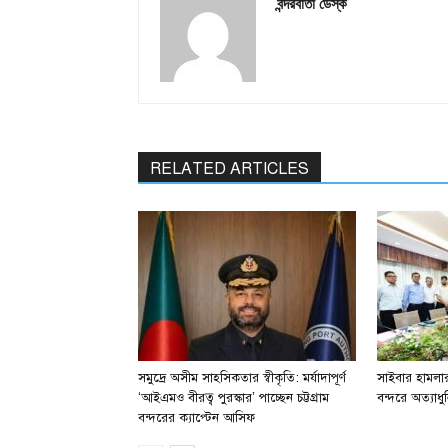
বন্দরবার্তা ডেস্ক
RELATED ARTICLES
সমুদ্রে অসীম সাহসিকতার স্বীকৃতি: মর্যাদাপূর্ণ
সাইবার হামলার 
‘আইএমও বীরত্ব পুরস্কার’ পাচ্ছেন চট্টগ্রাম
বন্দরে অত্যাধুন
বন্দরের ক্যাপ্টেন আসিফ