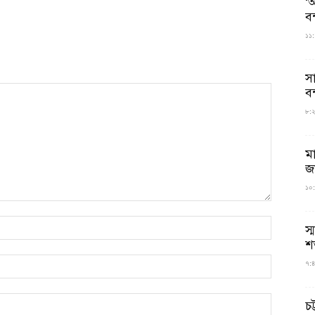
‘আ
ব
১১:
স
বন
৮:২৬
ম
জ
১০:
স্
শ
৭:৪
চট