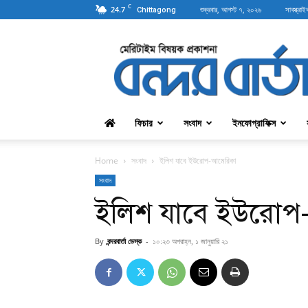
C
24.7
শুক্রবার, আগস্ট ৭, ২০২৬
সাবস্ক্রাই
Chittagong
বন্দরবার্তা
ফিচার
সংবাদ
ইনফোগ্রাফিক্স
Home
সংবাদ
ইলিশ যাবে ইউরোপ-আমেরিকা
সংবাদ
ইলিশ যাবে ইউরোপ
By
বন্দরবার্তা ডেস্ক
-
১০:২৩ অপরাহ্ন, ১ জানুয়ারি ২১