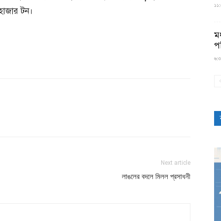
১১:৫
 হাজার টন।
মধ
প
৬:৩
Next article
লাঙলের বদলে মিলল প্রসাধনী