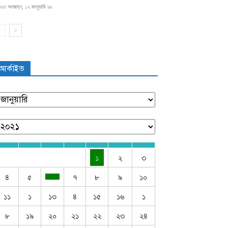
৩৩ অপরাহ্ন, ১২ জানুয়ারি ২৬
আর্কাইভ
১
২
৩
৪
৫
৭
৮
৯
১০
১১
১
১৩
৪
১৫
১৬
১
৮
১৯
২০
২১
২২
২৩
২৪