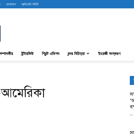
ব
যোগাযোগ
প্রাইভেসি পলিসি
সম্পাদকীয়
ইন্টারভিউ
প্রিন্ট এডিশন
বন্দর বিচিত্রা
ইংরেজী সংস্করণ
-আমেরিকা
সম
‘আ
ব
১১:
স