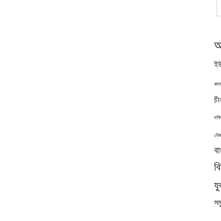
অ
ইউ
কান
চী
দক্
নৌব
বা
ব
যু
সমু