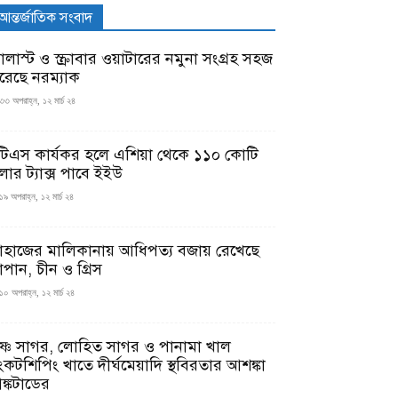
আন্তর্জাতিক সংবাদ
যালাস্ট ও স্ক্রাবার ওয়াটারের নমুনা সংগ্রহ সহজ
রেছে নরম্যাক
৩৩ অপরাহ্ন, ১২ মার্চ ২৪
টিএস কার্যকর হলে এশিয়া থেকে ১১০ কোটি
লার ট্যাক্স পাবে ইইউ
১৯ অপরাহ্ন, ১২ মার্চ ২৪
াহাজের মালিকানায় আধিপত্য বজায় রেখেছে
াপান, চীন ও গ্রিস
১০ অপরাহ্ন, ১২ মার্চ ২৪
ৃষ্ণ সাগর, লোহিত সাগর ও পানামা খাল
ংকটশিপিং খাতে দীর্ঘমেয়াদি স্থবিরতার আশঙ্কা
ঙ্কটাডের