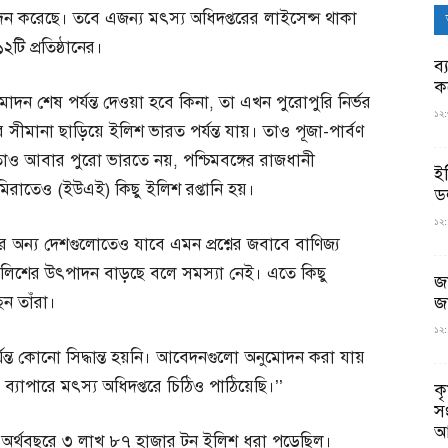
আবেদন করেছে। তবে এজন্য মৎস্য অধিদপ্তরের লাইসেন্স থাকা
ি প্রতিষ্ঠানের।
ব্
ক
ুমোদন শেষ পর্যন্ত দেওয়া হবে কিনা, তা এখন পুরোপুরি নির্ভর
১২:
সীমানা ছাড়িয়ে ইলিশ ভারত পর্যন্ত যায়। তাও পূজা-পার্বণ
াও আবার পুরো ভারতে নয়, পশ্চিমবঙ্গের রাজধানী
ই
মিরাতেও (ইউএই) কিছু ইলিশ রপ্তানি হয়।
ড
১২:
 অন্য দেশগুলোতেও যাবে এমন প্রশ্নের জবাবে বাণিজ্য
র ইলিশের উৎপাদন বাড়ছে বলে সমস্যা নেই। এতে কিছু
জ
ন তাঁরা।
জ
১২:
যন্ত কোনো সিদ্ধান্ত হয়নি। আবেদনগুলো অনুমোদন করা যায়
্যাপারে মৎস্য অধিদপ্তরে চিঠিও পাঠিয়েছি।’’
ক
স
আ
১৫ অর্থবছরে ৩ লাখ ৮৭ হাজার টন ইলিশ ধরা পড়েছিল।