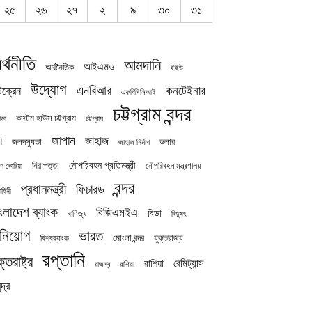
২৫
২৬
২৭
২
৯
৩০
৩১
র্থনীতি
আমদানি
আইএমও
অর্থনৈতিক
ইইউ
উদ্যোগ
এনবিআর
কনটেইনার
ক্রেন
এফবিসিসিআই
চট্টগ্রাম বন্দর
কাস্টম হাউস চট্টগ্রাম
চট্টগ্রাম
াডা
জাপান
জাহাজ
ন
জলদস্যুতা
ডলার
জাহাজ নির্মাণ
নৌপরিবহন প্রতিমন্ত্রী
নিরাপত্তা
নৌপরিবহন মন্ত্রণালয়
ষিণ কোরিয়া
বন্দর
প্রধানমন্ত্রী
ফিচারড
াহিনী
ংলাদেশ ব্যাংক
বিজিএমইএ
বিডা
বাণিজ্য
বিদ্যুৎ
িনিয়োগ
ভারত
যুক্তরাজ্য
বিশ্বব্যাংক
মোংলা বন্দর
রপ্তানি
ক্তরাষ্ট্র
রেমিট্যান্স
রাশিয়া
রাজস্ব
রাশিয়া
দ্র