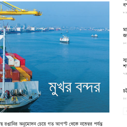
বন
৮:২৬
ম
জ
১০:
স্
শ
৭:৪
চট
১১:০
মাছ রপ্তানির অনুমোদন চেয়ে গত আগস্ট থেকে নভেম্বর পর্যন্ত