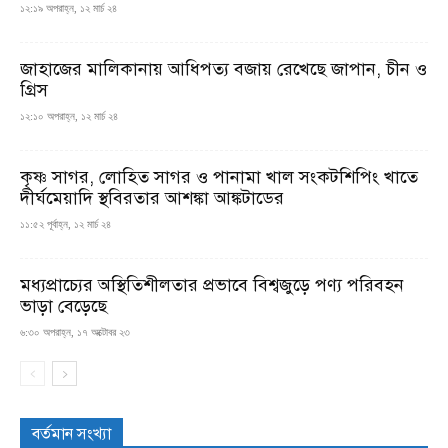
১২:১৯ অপরাহ্ন, ১২ মার্চ ২৪
জাহাজের মালিকানায় আধিপত্য বজায় রেখেছে জাপান, চীন ও
গ্রিস
১২:১০ অপরাহ্ন, ১২ মার্চ ২৪
কৃষ্ণ সাগর, লোহিত সাগর ও পানামা খাল সংকটশিপিং খাতে
দীর্ঘমেয়াদি স্থবিরতার আশঙ্কা আঙ্কটাডের
১১:৫২ পূর্বাহ্ন, ১২ মার্চ ২৪
মধ্যপ্রাচ্যের অস্থিতিশীলতার প্রভাবে বিশ্বজুড়ে পণ্য পরিবহন
ভাড়া বেড়েছে
৬:৩০ অপরাহ্ন, ১৭ অক্টোবর ২৩
বর্তমান সংখ্যা