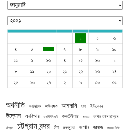
১
২
৩
৪
৫
৭
৮
৯
১০
১১
১
১৩
৪
১৫
১৬
১
৮
১৯
২০
২১
২২
২৩
২৪
২৫
২৬
২৭
২
৯
৩০
৩১
অর্থনীতি
আমদানি
ইউক্রেন
আইএমও
অর্থনৈতিক
ইইউ
উদ্যোগ
এনবিআর
কনটেইনার
কাস্টম হাউস চট্টগ্রাম
এফবিসিসিআই
কানাডা
চট্টগ্রাম বন্দর
জাপান
জাহাজ
চীন
জলদস্যুতা
চট্টগ্রাম
জাহাজ নির্মাণ