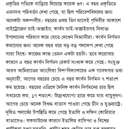
প্রকৃতির গতিকে বাড়িয়ে দিয়েছে কয়েক গুণ। এ বছর প্রকৃতিতে
এমনসব পরিবর্তন দেখা গেছে, যা ছিল পরিবেশবিদদের জন্য
অনেকটা অকল্পনীয়। বছরের প্রথম তিন মাসেই পৃথিবীর আকাশে
নাইট্রোজেন ডাই-অক্সাইড, কার্বন ডাই-অক্সাইডসহ বিষাক্ত
উপাদানের পরিমাণ কমে যেতে দেখেন বিজ্ঞানীরা। কার্বন নির্গমন
কমানোর জন্য অনেক বছর ধরে বড় বড় পদক্ষেপ দেখা গেছে
সারা বিশ্বে। কাজের কাজ তেমন একটা হয়নি। তবে করোনার
কারণে এ বছর কার্বন নির্গমন রেকর্ড সংখ্যক কমে গেছে। সংযুক্ত
আরব আমিরাতের অ্যাংলিয়া বিশ^বিদ্যালয়ের এক গবেষণার তথ্য
অনুযায়ী, আগের বছরের চেয়ে এ বছর কার্বন নির্গমন ৭ শতাংশ
কম হয়েছে। বছরের এপ্রিলে দৈনিক কার্বন নির্গমনের হার ছিল
সবচেয়ে কম, ১৭ শতাংশ। উল্লেখযোগ্য হারে কমে যায় বায়ুদূষণ।
আগের চেয়ে অনেক বিশুদ্ধ বাতাস পাওয়া গেছে চীন ও যুক্তরাষ্ট্রে।
দূষিত পদার্থের উপস্থিতি কমে গেছে ইতালি ও দক্ষিণ কোরিয়ার
বাতাসেও। লকডাউনের কারণে ইতালির বাসিন্দা ও বিশ্বের