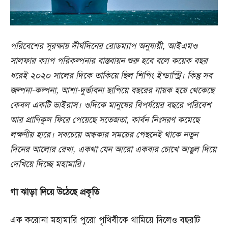
পরিবেশের
সুরক্ষায়
দীর্ঘদিনের
রোডম্যাপ
অনুযায়ী,
আইএমও
সালফার
ক্যাপ
পরিকল্পনার
বাস্তবায়ন
শুরু
হবে
বলে
কয়েক
বছর
ধরেই
২০২০
সালের
দিকে
তাকিয়ে
ছিল
শিপিং
ইন্ডাস্ট্রি।
কিন্তু
সব
জল্পনা-
কল্পনা,
আশা-
দুর্ভাবনা
ছাপিয়ে
বছরের
নায়ক
হয়ে
থেকেছে
কেবল
একটি
ভাইরাস।
ওদিকে
মানুষের
বিপর্যয়ের
বছরে
পরিবেশ
আর
প্রাণিকুল
ফিরে
পেয়েছে
সতেজতা,
কার্বন
নিঃসরণ
কমেছে
লক্ষণীয়
হারে।
সবচেয়ে
অন্ধকার
সময়ের
পেছনেই
থাকে
নতুন
দিনের
আলোর
রেখা,
একথা
যেন
আরো
একবার
চোখে
আঙুল
দিয়ে
দেখিয়ে
দিচ্ছে
মহামারি।
গা
ঝাড়া
দিয়ে
উঠেছে
প্রকৃতি
এক করোনা মহামারি পুরো পৃথিবীকে থামিয়ে দিলেও বছরটি