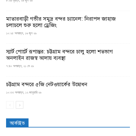
৮:২৬ পূর্বাহ্ন, ২৯ জুন ২৬
মাতারবাড়ী গভীর সমুদ্র বন্দর চ্যানেল: নিরাপদ জাহাজ
চলাচলে শুরু হলো ড্রেজিং
১০:২৫ অপরাহ্ন, ১৬ জুন ২৬
স্মার্ট পোর্টে রূপান্তর: চট্টগ্রাম বন্দরে চালু হলো শতভাগ
অনলাইন রাজস্ব আদায় ব্যবস্থা
৭:৪০ অপরাহ্ন, ২১ মে ২৬
চট্টগ্রাম বন্দরে ৫জি নেটওয়ার্কের উদ্বোধন
১০:৩৩ অপরাহ্ন, ১২ জানুয়ারি ২৬
আর্কাইভ