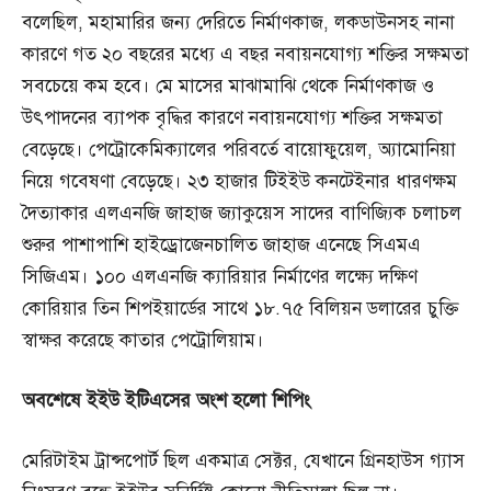
বলেছিল, মহামারির জন্য দেরিতে নির্মাণকাজ, লকডাউনসহ নানা
কারণে গত ২০ বছরের মধ্যে এ বছর নবায়নযোগ্য শক্তির সক্ষমতা
সবচেয়ে কম হবে। মে মাসের মাঝামাঝি থেকে নির্মাণকাজ ও
উৎপাদনের ব্যাপক বৃদ্ধির কারণে নবায়নযোগ্য শক্তির সক্ষমতা
বেড়েছে। পেট্রোকেমিক্যালের পরিবর্তে বায়োফুয়েল, অ্যামোনিয়া
নিয়ে গবেষণা বেড়েছে। ২৩ হাজার টিইইউ কনটেইনার ধারণক্ষম
দৈত্যাকার এলএনজি জাহাজ জ্যাকুয়েস সাদের বাণিজ্যিক চলাচল
শুরুর পাশাপাশি হাইড্রোজেনচালিত জাহাজ এনেছে সিএমএ
সিজিএম। ১০০ এলএনজি ক্যারিয়ার নির্মাণের লক্ষ্যে দক্ষিণ
কোরিয়ার তিন শিপইয়ার্ডের সাথে ১৮.৭৫ বিলিয়ন ডলারের চুক্তি
স্বাক্ষর করেছে কাতার পেট্রোলিয়াম।
অবশেষে
ইইউ
ইটিএসের
অংশ
হলো
শিপিং
মেরিটাইম ট্রান্সপোর্ট ছিল একমাত্র সেক্টর, যেখানে গ্রিনহাউস গ্যাস