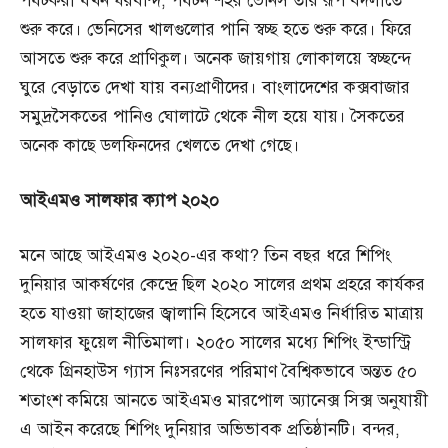
পর্যটকরা যখন ঘরবন্দি, পর্যটন শহর ভেনিস তার রূপ বদলাতে
শুরু করে। ভেনিসের খালগুলোর পানি স্বচ্ছ হতে শুরু করে। ফিরে
আসতে শুরু করে প্রাণিকুল। অনেক জায়গায় লোকালয়ে স্বচ্ছন্দে
ঘুরে বেড়াতে দেখা যায় বন্যপ্রাণীদের। বাংলাদেশের কক্সবাজার
সমুদ্রসৈকতের পানিও ঘোলাটে থেকে নীল হয়ে যায়। সৈকতের
অনেক কাছে ডলফিনদের খেলতে দেখা গেছে।
আইএমও
সালফার
ক্যাপ
২০২০
মনে আছে আইএমও ২০২০-এর কথা? তিন বছর ধরে শিপিং
দুনিয়ার আকর্ষণের কেন্দ্রে ছিল ২০২০ সালের প্রথম প্রহরে কার্যকর
হতে যাওয়া জাহাজের জ্বালানি হিসেবে আইএমও নির্ধারিত মাত্রায়
সালফার ফুয়েল নীতিমালা। ২০৫০ সালের মধ্যে শিপিং ইন্ডাস্ট্রি
থেকে গ্রিনহাউস গ্যাস নিঃসরণের পরিমাণ বৈশ্বিকভাবে অন্তত ৫০
শতাংশ কমিয়ে আনতে আইএমও মারপোল অ্যানেক্স সিক্স অনুযায়ী
এ আইন করেছে শিপিং দুনিয়ার অভিভাবক প্রতিষ্ঠানটি। বন্দর,