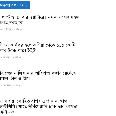
আন্তর্জাতিক সংবাদ
যালাস্ট ও স্ক্রাবার ওয়াটারের নমুনা সংগ্রহ সহজ
রেছে নরম্যাক
৩৩ অপরাহ্ন, ১২ মার্চ ২৪
টিএস কার্যকর হলে এশিয়া থেকে ১১০ কোটি
লার ট্যাক্স পাবে ইইউ
১৯ অপরাহ্ন, ১২ মার্চ ২৪
াহাজের মালিকানায় আধিপত্য বজায় রেখেছে
াপান, চীন ও গ্রিস
১০ অপরাহ্ন, ১২ মার্চ ২৪
ৃষ্ণ সাগর, লোহিত সাগর ও পানামা খাল
ংকটশিপিং খাতে দীর্ঘমেয়াদি স্থবিরতার আশঙ্কা
ঙ্কটাডের