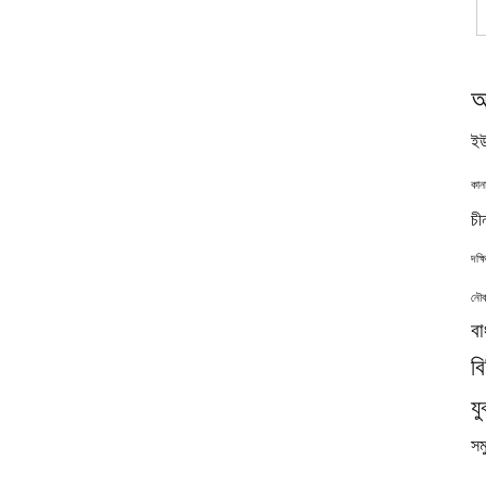
অ
ইউ
কান
চী
দক্
নৌব
বা
ব
যু
সমু