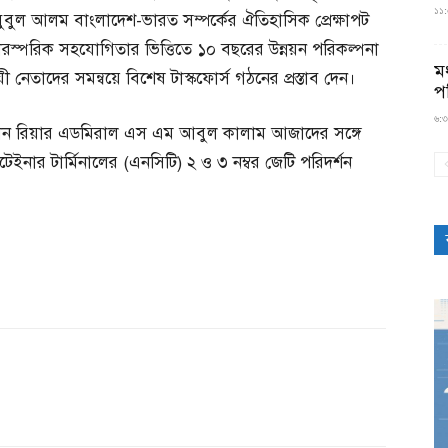
১১:৫
হবুবুল আলম বাংলাদেশ-ভারত সম্পর্কের ঐতিহাসিক প্রেক্ষাপট
রস্পরিক সহযোগিতার ভিত্তিতে ১০ বছরের উন্নয়ন পরিকল্পনা
মধ
ায়ী নেতাদের সমন্বয়ে বিশেষ টাস্কফোর্স গঠনের প্রস্তাব দেন।
প
৬:৩
়ারম্যান রিয়ার এডমিরাল এস এম আবুল কালাম আজাদের সঙ্গে
েইনার টার্মিনালের (এনসিটি) ২ ও ৩ নম্বর জেটি পরিদর্শন