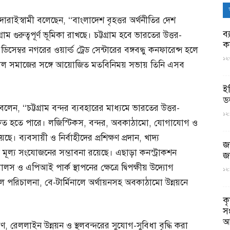
রাইস্বামী বলেছেন, ‘‘বাংলাদেশ বৃহত্তর অর্থনীতির দেশ
ব্
ম গুরুত্বপূর্ণ ভূমিকা রাখছে। চট্টগ্রাম হবে ভারতের উত্তর-
ক
ডিসেম্বর নগরের ওয়ার্ল্ড ট্রেড সেন্টারের বঙ্গবন্ধু কনফারেন্স হলে
১২:
 সুশীল সমাজের সঙ্গে আয়োজিত মতবিনিময় সভায় তিনি এসব
ই
ড
েন, ‘‘চট্টগ্রাম বন্দর ব্যবহারের মাধ্যমে ভারতের উত্তর-
১২:
উপকৃত হতে পারে। লজিস্টিকস, বন্দর, অবকাঠামো, যোগাযোগ ও
ে। ব্যবসায়ী ও নির্বাহীদের প্রশিক্ষণ প্রদান, খাদ্য
জ
তে মূল্য সংযোজনের সম্ভাবনা রয়েছে। এছাড়া কনস্ট্রাকশন
জ
লস ও এপিআই পার্ক স্থাপনের ক্ষেত্রে দ্বিপক্ষীয় উদ্যোগ
১২:
নাল পরিচালনা, বে-টার্মিনালে অর্থায়নসহ অবকাঠামো উন্নয়নে
ক
স
আ
ণ, রেললাইন উন্নয়ন ও স্থলবন্দরের সুযোগ-সুবিধা বৃদ্ধি করা