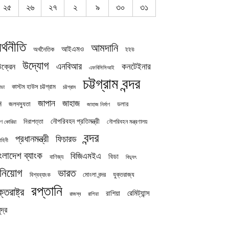
২৫
২৬
২৭
২
৯
৩০
৩১
র্থনীতি
আমদানি
আইএমও
অর্থনৈতিক
ইইউ
উদ্যোগ
এনবিআর
কনটেইনার
ক্রেন
এফবিসিসিআই
চট্টগ্রাম বন্দর
কাস্টম হাউস চট্টগ্রাম
চট্টগ্রাম
াডা
জাপান
জাহাজ
ন
জলদস্যুতা
ডলার
জাহাজ নির্মাণ
নৌপরিবহন প্রতিমন্ত্রী
নিরাপত্তা
নৌপরিবহন মন্ত্রণালয়
ষিণ কোরিয়া
বন্দর
প্রধানমন্ত্রী
ফিচারড
াহিনী
ংলাদেশ ব্যাংক
বিজিএমইএ
বিডা
বাণিজ্য
বিদ্যুৎ
িনিয়োগ
ভারত
যুক্তরাজ্য
বিশ্বব্যাংক
মোংলা বন্দর
রপ্তানি
ক্তরাষ্ট্র
রেমিট্যান্স
রাশিয়া
রাজস্ব
রাশিয়া
দ্র