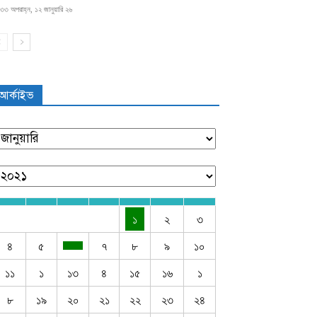
৩৩ অপরাহ্ন, ১২ জানুয়ারি ২৬
আর্কাইভ
১
২
৩
৪
৫
৭
৮
৯
১০
১১
১
১৩
৪
১৫
১৬
১
৮
১৯
২০
২১
২২
২৩
২৪