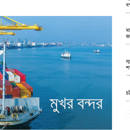
বন
৮:২৬
ম
জ
১০:
স্
শ
৭:৪
চট
১১:০