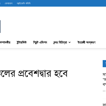
ব
যোগাযোগ
প্রাইভেসি পলিসি
সম্পাদকীয়
ইন্টারভিউ
প্রিন্ট এডিশন
বন্দর বিচিত্রা
ইংরেজী সংস্করণ
চলের প্রবেশদ্বার হবে
সম
‘আ
ব
১১:
স