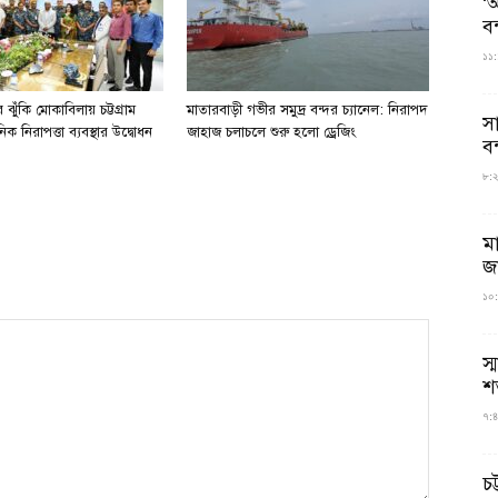
‘আ
ব
১১:
ঝুঁকি মোকাবিলায় চট্টগ্রাম
মাতারবাড়ী গভীর সমুদ্র বন্দর চ্যানেল: নিরাপদ
স
িক নিরাপত্তা ব্যবস্থার উদ্বোধন
জাহাজ চলাচলে শুরু হলো ড্রেজিং
বন
৮:২৬
ম
জ
১০:
স্
শ
৭:৪
চট