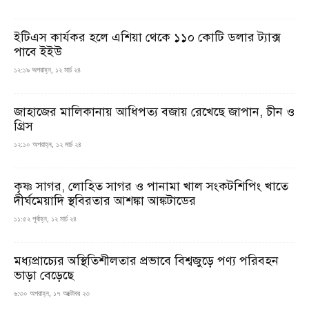
ইটিএস কার্যকর হলে এশিয়া থেকে ১১০ কোটি ডলার ট্যাক্স
পাবে ইইউ
১২:১৯ অপরাহ্ন, ১২ মার্চ ২৪
জাহাজের মালিকানায় আধিপত্য বজায় রেখেছে জাপান, চীন ও
গ্রিস
১২:১০ অপরাহ্ন, ১২ মার্চ ২৪
কৃষ্ণ সাগর, লোহিত সাগর ও পানামা খাল সংকটশিপিং খাতে
দীর্ঘমেয়াদি স্থবিরতার আশঙ্কা আঙ্কটাডের
১১:৫২ পূর্বাহ্ন, ১২ মার্চ ২৪
মধ্যপ্রাচ্যের অস্থিতিশীলতার প্রভাবে বিশ্বজুড়ে পণ্য পরিবহন
ভাড়া বেড়েছে
৬:৩০ অপরাহ্ন, ১৭ অক্টোবর ২৩