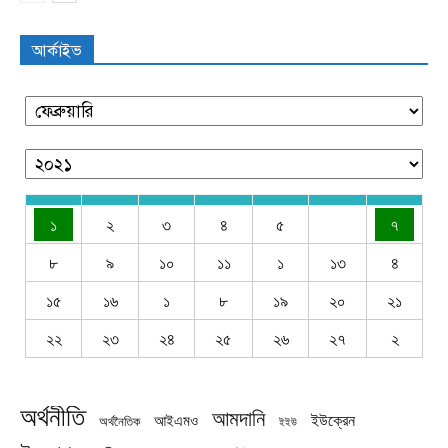
আর্কাইভ
১
২
৩
৪
৫
৭
৮
৯
১০
১১
১
১৩
৪
১৫
১৬
১
৮
১৯
২০
২১
২২
২৩
২৪
২৫
২৬
২৭
২
অর্থনীতি
আমদানি
ইউক্রেন
আইএমও
অর্থনৈতিক
ইইউ