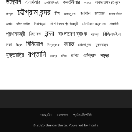
উদ্যোগ
এনবিআর
কনটেইনার
কাস্টম হাউস চট্টগ্রাম
এফবিসিসিআই
কানাডা
চট্টগ্রাম বন্দর
জাপান
জাহাজ
চীন
জলদস্যুতা
চট্টগ্রাম
জাহাজ নির্মাণ
নৌপরিবহন প্রতিমন্ত্রী
নিরাপত্তা
ডলার
নৌপরিবহন মন্ত্রণালয়
নৌবাহিনী
দক্ষিণ কোরিয়া
বন্দর
প্রধানমন্ত্রী
বাংলাদেশ ব্যাংক
ফিচারড
বিজিএমইএ
বাণিজ্য
বিনিয়োগ
ভারত
বিডা
যুক্তরাজ্য
বিশ্বব্যাংক
মোংলা বন্দর
বিদ্যুৎ
রপ্তানি
যুক্তরাষ্ট্র
সমুদ্র
রেমিট্যান্স
রাশিয়া
রাজস্ব
রাশিয়া
সাবস্ক্রাইব
যোগাযোগ
প্রাইভেসি পলিসি
© 2025 BandarBarta. Powered by Intelis.