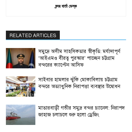
বন্দর বার্তা ডেস্ক
RELATED ARTICLES
সমুদ্রে অসীম সাহসিকতার স্বীকৃতি: মর্যাদাপূর্ণ
‘আইএমও বীরত্ব পুরস্কার’ পাচ্ছেন চট্টগ্রাম
বন্দরের ক্যাপ্টেন আসিফ
সাইবার হামলার ঝুঁকি মোকাবিলায় চট্টগ্রাম
বন্দরে অত্যাধুনিক নিরাপত্তা ব্যবস্থার উদ্বোধন
মাতারবাড়ী গভীর সমুদ্র বন্দর চ্যানেল: নিরাপদ
জাহাজ চলাচলে শুরু হলো ড্রেজিং