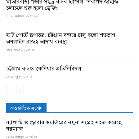
মাতারবাড়ী গভীর সমুদ্র বন্দর চ্যানেল: নিরাপদ জাহাজ
চলাচলে শুরু হলো ড্রেজিং
১০:২৫ অপরাহ্ন, ১৬ জুন ২৬
স্মার্ট পোর্টে রূপান্তর: চট্টগ্রাম বন্দরে চালু হলো শতভাগ
অনলাইন রাজস্ব আদায় ব্যবস্থা
৭:৪০ অপরাহ্ন, ২১ মে ২৬
চট্টগ্রাম বন্দরে কেনিয়ার প্রতিনিধিদল
১১:০০ পূর্বাহ্ন, ৬ মে ২৬
আন্তর্জাতিক সংবাদ
ব্যালাস্ট ও স্ক্রাবার ওয়াটারের নমুনা সংগ্রহ সহজ করেছে
নরম্যাক
১২:৩৩ অপরাহ্ন, ১২ মার্চ ২৪