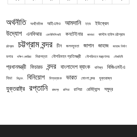
অর্থনীতি
আমদানি
ইউক্রেন
আইএমও
অর্থনৈতিক
ইইউ
উদ্যোগ
এনবিআর
কনটেইনার
কাস্টম হাউস চট্টগ্রাম
এফবিসিসিআই
কানাডা
চট্টগ্রাম বন্দর
জাপান
জাহাজ
চীন
জলদস্যুতা
চট্টগ্রাম
জাহাজ নির্মাণ
নৌপরিবহন প্রতিমন্ত্রী
নিরাপত্তা
ডলার
নৌপরিবহন মন্ত্রণালয়
নৌবাহিনী
দক্ষিণ কোরিয়া
বন্দর
প্রধানমন্ত্রী
বাংলাদেশ ব্যাংক
ফিচারড
বিজিএমইএ
বাণিজ্য
বিনিয়োগ
ভারত
বিডা
যুক্তরাজ্য
বিশ্বব্যাংক
মোংলা বন্দর
বিদ্যুৎ
রপ্তানি
যুক্তরাষ্ট্র
সমুদ্র
রেমিট্যান্স
রাশিয়া
রাজস্ব
রাশিয়া