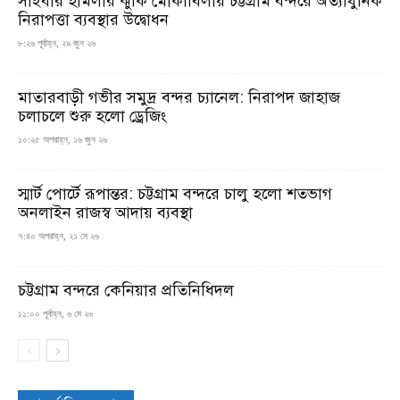
সাইবার হামলার ঝুঁকি মোকাবিলায় চট্টগ্রাম বন্দরে অত্যাধুনিক
নিরাপত্তা ব্যবস্থার উদ্বোধন
৮:২৬ পূর্বাহ্ন, ২৯ জুন ২৬
মাতারবাড়ী গভীর সমুদ্র বন্দর চ্যানেল: নিরাপদ জাহাজ
চলাচলে শুরু হলো ড্রেজিং
১০:২৫ অপরাহ্ন, ১৬ জুন ২৬
স্মার্ট পোর্টে রূপান্তর: চট্টগ্রাম বন্দরে চালু হলো শতভাগ
অনলাইন রাজস্ব আদায় ব্যবস্থা
৭:৪০ অপরাহ্ন, ২১ মে ২৬
চট্টগ্রাম বন্দরে কেনিয়ার প্রতিনিধিদল
১১:০০ পূর্বাহ্ন, ৬ মে ২৬