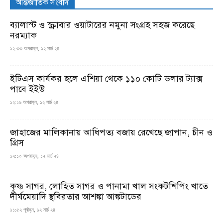
আন্তর্জাতিক সংবাদ
ব্যালাস্ট ও স্ক্রাবার ওয়াটারের নমুনা সংগ্রহ সহজ করেছে
নরম্যাক
১২:৩৩ অপরাহ্ন, ১২ মার্চ ২৪
ইটিএস কার্যকর হলে এশিয়া থেকে ১১০ কোটি ডলার ট্যাক্স
পাবে ইইউ
১২:১৯ অপরাহ্ন, ১২ মার্চ ২৪
জাহাজের মালিকানায় আধিপত্য বজায় রেখেছে জাপান, চীন ও
গ্রিস
১২:১০ অপরাহ্ন, ১২ মার্চ ২৪
কৃষ্ণ সাগর, লোহিত সাগর ও পানামা খাল সংকটশিপিং খাতে
দীর্ঘমেয়াদি স্থবিরতার আশঙ্কা আঙ্কটাডের
১১:৫২ পূর্বাহ্ন, ১২ মার্চ ২৪