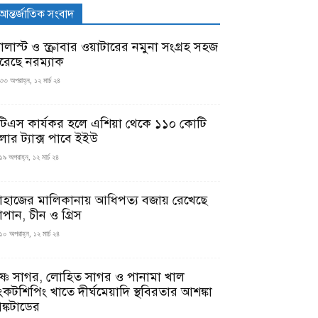
আন্তর্জাতিক সংবাদ
যালাস্ট ও স্ক্রাবার ওয়াটারের নমুনা সংগ্রহ সহজ
রেছে নরম্যাক
৩৩ অপরাহ্ন, ১২ মার্চ ২৪
টিএস কার্যকর হলে এশিয়া থেকে ১১০ কোটি
লার ট্যাক্স পাবে ইইউ
১৯ অপরাহ্ন, ১২ মার্চ ২৪
াহাজের মালিকানায় আধিপত্য বজায় রেখেছে
াপান, চীন ও গ্রিস
১০ অপরাহ্ন, ১২ মার্চ ২৪
ৃষ্ণ সাগর, লোহিত সাগর ও পানামা খাল
ংকটশিপিং খাতে দীর্ঘমেয়াদি স্থবিরতার আশঙ্কা
ঙ্কটাডের