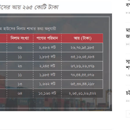
বন
৮:২৬
ম
জ
১০:
স্
শ
৭:৪
চট
১১:০