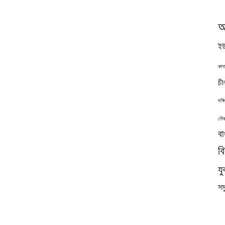
অ
ইউ
কান
চী
দক্
নৌব
বা
ব
যু
সমু