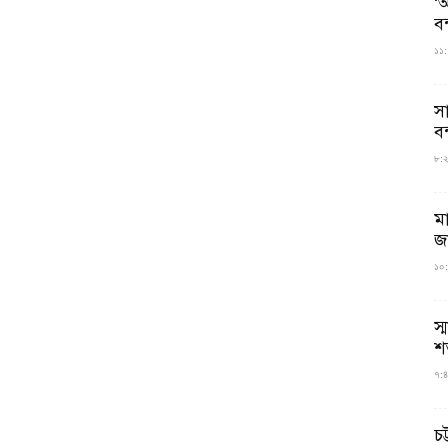
‘আ
ব
১১:
স
বন
৮:২৬
ম
জ
১০:
স্
শ
৭:৪
চট