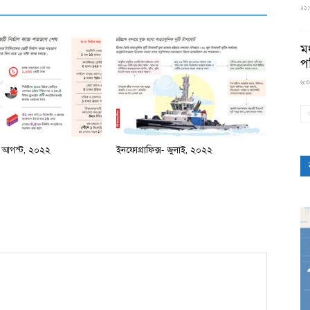
১১:৫
মধ
প
৬:৩
স- আগস্ট, ২০২২
ইনফোগ্রাফিক্স- জুলাই, ২০২২