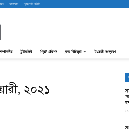
রাইব
যোগাযোগ
প্রাইভেসি পলিসি
সম্পাদকীয়
ইন্টারভিউ
প্রিন্ট এডিশন
বন্দর বিচিত্রা
ইংরেজী সংস্করণ
রুয়ারী, ২০২১
সম
‘আ
ব
১১:
স