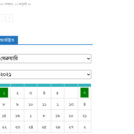
৩৩ অপরাহ্ন, ১২ জানুয়ারি ২৬
আর্কাইভ
১
২
৩
৪
৫
৭
৮
৯
১০
১১
১
১৩
৪
১৫
১৬
১
৮
১৯
২০
২১
২২
২৩
২৪
২৫
২৬
২৭
২