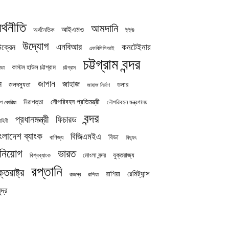
র্থনীতি
আমদানি
আইএমও
অর্থনৈতিক
ইইউ
উদ্যোগ
এনবিআর
কনটেইনার
ক্রেন
এফবিসিসিআই
চট্টগ্রাম বন্দর
কাস্টম হাউস চট্টগ্রাম
চট্টগ্রাম
াডা
জাপান
জাহাজ
ন
জলদস্যুতা
ডলার
জাহাজ নির্মাণ
নৌপরিবহন প্রতিমন্ত্রী
নিরাপত্তা
নৌপরিবহন মন্ত্রণালয়
ষিণ কোরিয়া
বন্দর
প্রধানমন্ত্রী
ফিচারড
াহিনী
ংলাদেশ ব্যাংক
বিজিএমইএ
বিডা
বাণিজ্য
বিদ্যুৎ
িনিয়োগ
ভারত
যুক্তরাজ্য
বিশ্বব্যাংক
মোংলা বন্দর
রপ্তানি
ক্তরাষ্ট্র
রেমিট্যান্স
রাশিয়া
রাজস্ব
রাশিয়া
দ্র