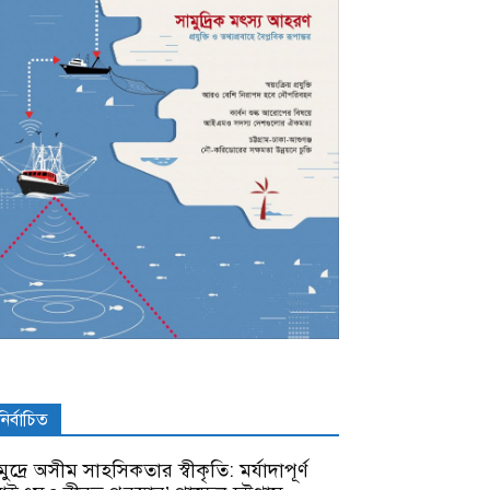
নির্বাচিত
ুদ্রে অসীম সাহসিকতার স্বীকৃতি: মর্যাদাপূর্ণ