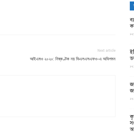
ব্
ক
১২:
Next article
ই
ড
আইএমও ২০২০: নিষ্কণ্টক নয় ভিএলএসএফও-এ অভিগমন
১২:
জ
জ
১২:
ক
স
আ