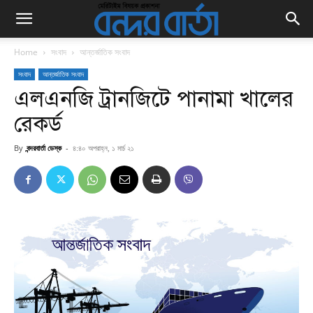
Home
সংবাদ
আন্তর্জাতিক সংবাদ
সংবাদ
আন্তর্জাতিক সংবাদ
এলএনজি ট্রানজিটে পানামা খালের
রেকর্ড
By
বন্দরবার্তা ডেস্ক
-
৪:৪০ অপরাহ্ন, ১ মার্চ ২১