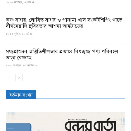
১২:১০ অপরাহ্ন, ১২ মার্চ ২৪
কৃষ্ণ সাগর, লোহিত সাগর ও পানামা খাল সংকটশিপিং খাতে
দীর্ঘমেয়াদি স্থবিরতার আশঙ্কা আঙ্কটাডের
১১:৫২ পূর্বাহ্ন, ১২ মার্চ ২৪
মধ্যপ্রাচ্যের অস্থিতিশীলতার প্রভাবে বিশ্বজুড়ে পণ্য পরিবহন
ভাড়া বেড়েছে
৬:৩০ অপরাহ্ন, ১৭ অক্টোবর ২৩
বর্তমান সংখ্যা