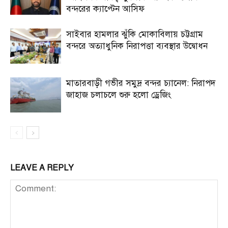
বন্দরের ক্যাপ্টেন আসিফ
সাইবার হামলার ঝুঁকি মোকাবিলায় চট্টগ্রাম
বন্দরে অত্যাধুনিক নিরাপত্তা ব্যবস্থার উদ্বোধন
মাতারবাড়ী গভীর সমুদ্র বন্দর চ্যানেল: নিরাপদ
জাহাজ চলাচলে শুরু হলো ড্রেজিং
LEAVE A REPLY