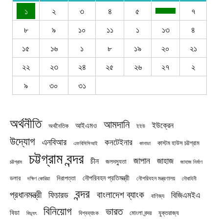
১
২
৩
৪
৫
৭
৮
৯
১০
১১
১
১৩
৪
১৫
১৬
১
৮
১৯
২০
২১
২২
২৩
২৪
২৫
২৬
২৭
২
৯
৩০
৩১
অর্থনীতি
আমদানি
ইউক্রেন
আইএমও
অর্থনৈতিক
ইইউ
উদ্যোগ
এনবিআর
কনটেইনার
কাস্টম হাউস চট্টগ্রাম
এফবিসিসিআই
কানাডা
চট্টগ্রাম বন্দর
জাপান
জাহাজ
চীন
জলদস্যুতা
চট্টগ্রাম
জাহাজ নির্মাণ
নৌপরিবহন প্রতিমন্ত্রী
নিরাপত্তা
ডলার
নৌপরিবহন মন্ত্রণালয়
নৌবাহিনী
দক্ষিণ কোরিয়া
বন্দর
প্রধানমন্ত্রী
বাংলাদেশ ব্যাংক
ফিচারড
বিজিএমইএ
বাণিজ্য
বিনিয়োগ
ভারত
বিডা
যুক্তরাজ্য
বিশ্বব্যাংক
মোংলা বন্দর
বিদ্যুৎ