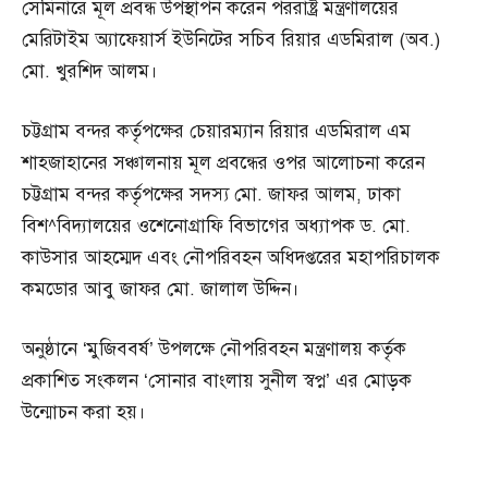
সেমিনারে মূল প্রবন্ধ উপস্থাপন করেন পররাষ্ট্র মন্ত্রণালয়ের
মেরিটাইম অ্যাফেয়ার্স ইউনিটের সচিব রিয়ার এডমিরাল (অব.)
মো. খুরশিদ আলম।
চট্টগ্রাম বন্দর কর্তৃপক্ষের চেয়ারম্যান রিয়ার এডমিরাল এম
শাহজাহানের সঞ্চালনায় মূল প্রবন্ধের ওপর আলোচনা করেন
চট্টগ্রাম বন্দর কর্তৃপক্ষের সদস্য মো. জাফর আলম, ঢাকা
বিশ^বিদ্যালয়ের ওশেনোগ্রাফি বিভাগের অধ্যাপক ড. মো.
কাউসার আহম্মেদ এবং নৌপরিবহন অধিদপ্তরের মহাপরিচালক
কমডোর আবু জাফর মো. জালাল উদ্দিন।
অনুষ্ঠানে ‘মুজিববর্ষ’ উপলক্ষে নৌপরিবহন মন্ত্রণালয় কর্তৃক
প্রকাশিত সংকলন ‘সোনার বাংলায় সুনীল স্বপ্ন’ এর মোড়ক
উন্মোচন করা হয়।