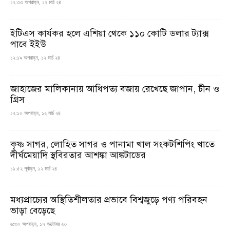
১২:৩৩ অপরাহ্ন, ১২ মার্চ ২৪
ইটিএস কার্যকর হলে এশিয়া থেকে ১১০ কোটি ডলার ট্যাক্স
পাবে ইইউ
১২:১৯ অপরাহ্ন, ১২ মার্চ ২৪
জাহাজের মালিকানায় আধিপত্য বজায় রেখেছে জাপান, চীন ও
গ্রিস
১২:১০ অপরাহ্ন, ১২ মার্চ ২৪
কৃষ্ণ সাগর, লোহিত সাগর ও পানামা খাল সংকটশিপিং খাতে
দীর্ঘমেয়াদি স্থবিরতার আশঙ্কা আঙ্কটাডের
১১:৫২ পূর্বাহ্ন, ১২ মার্চ ২৪
মধ্যপ্রাচ্যের অস্থিতিশীলতার প্রভাবে বিশ্বজুড়ে পণ্য পরিবহন
ভাড়া বেড়েছে
৬:৩০ অপরাহ্ন, ১৭ অক্টোবর ২৩