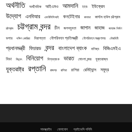
অর্থনীতি
আমদানি
ইউক্রেন
আইএমও
অর্থনৈতিক
ইইউ
উদ্যোগ
এনবিআর
কনটেইনার
কাস্টম হাউস চট্টগ্রাম
এফবিসিসিআই
কানাডা
চট্টগ্রাম বন্দর
জাপান
জাহাজ
চীন
জলদস্যুতা
চট্টগ্রাম
জাহাজ নির্মাণ
নৌপরিবহন প্রতিমন্ত্রী
নিরাপত্তা
ডলার
নৌপরিবহন মন্ত্রণালয়
নৌবাহিনী
দক্ষিণ কোরিয়া
বন্দর
প্রধানমন্ত্রী
বাংলাদেশ ব্যাংক
ফিচারড
বিজিএমইএ
বাণিজ্য
বিনিয়োগ
ভারত
বিডা
যুক্তরাজ্য
বিশ্বব্যাংক
মোংলা বন্দর
বিদ্যুৎ
রপ্তানি
যুক্তরাষ্ট্র
সমুদ্র
রেমিট্যান্স
রাশিয়া
রাজস্ব
রাশিয়া
সাবস্ক্রাইব
যোগাযোগ
প্রাইভেসি পলিসি