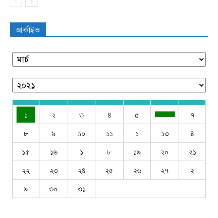
আর্কাইভ
১
২
৩
৪
৫
৭
৮
৯
১০
১১
১
১৩
৪
১৫
১৬
১
৮
১৯
২০
২১
২২
২৩
২৪
২৫
২৬
২৭
২
৯
৩০
৩১