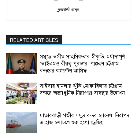
বন্দরবার্তা ডেস্ক
RELATED ARTICLES
সমুদ্রে অসীম সাহসিকতার স্বীকৃতি: মর্যাদাপূর্ণ
‘আইএমও বীরত্ব পুরস্কার’ পাচ্ছেন চট্টগ্রাম
বন্দরের ক্যাপ্টেন আসিফ
সাইবার হামলার ঝুঁকি মোকাবিলায় চট্টগ্রাম
বন্দরে অত্যাধুনিক নিরাপত্তা ব্যবস্থার উদ্বোধন
মাতারবাড়ী গভীর সমুদ্র বন্দর চ্যানেল: নিরাপদ
জাহাজ চলাচলে শুরু হলো ড্রেজিং