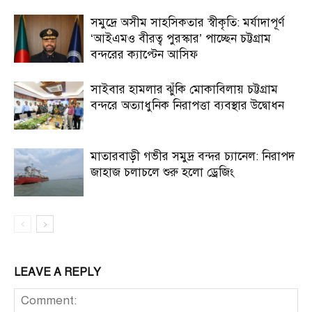
সমুদ্রে অসীম সাহসিকতার স্বীকৃতি: মর্যাদাপূর্ণ
‘আইএমও বীরত্ব পুরস্কার’ পাচ্ছেন চট্টগ্রাম
বন্দরের ক্যাপ্টেন আসিফ
সাইবার হামলার ঝুঁকি মোকাবিলায় চট্টগ্রাম
বন্দরে অত্যাধুনিক নিরাপত্তা ব্যবস্থার উদ্বোধন
মাতারবাড়ী গভীর সমুদ্র বন্দর চ্যানেল: নিরাপদ
জাহাজ চলাচলে শুরু হলো ড্রেজিং
LEAVE A REPLY