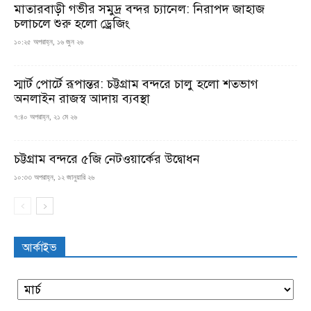
মাতারবাড়ী গভীর সমুদ্র বন্দর চ্যানেল: নিরাপদ জাহাজ
চলাচলে শুরু হলো ড্রেজিং
১০:২৫ অপরাহ্ন, ১৬ জুন ২৬
স্মার্ট পোর্টে রূপান্তর: চট্টগ্রাম বন্দরে চালু হলো শতভাগ
অনলাইন রাজস্ব আদায় ব্যবস্থা
৭:৪০ অপরাহ্ন, ২১ মে ২৬
চট্টগ্রাম বন্দরে ৫জি নেটওয়ার্কের উদ্বোধন
১০:৩৩ অপরাহ্ন, ১২ জানুয়ারি ২৬
আর্কাইভ