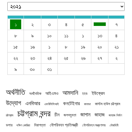
১
২
৩
৪
৫
৭
৮
৯
১০
১১
১
১৩
৪
১৫
১৬
১
৮
১৯
২০
২১
২২
২৩
২৪
২৫
২৬
২৭
২
৯
৩০
৩১
অর্থনীতি
আমদানি
ইউক্রেন
আইএমও
অর্থনৈতিক
ইইউ
উদ্যোগ
এনবিআর
কনটেইনার
কাস্টম হাউস চট্টগ্রাম
এফবিসিসিআই
কানাডা
চট্টগ্রাম বন্দর
জাপান
জাহাজ
চীন
জলদস্যুতা
চট্টগ্রাম
জাহাজ নির্মাণ
নৌপরিবহন প্রতিমন্ত্রী
নিরাপত্তা
ডলার
নৌপরিবহন মন্ত্রণালয়
নৌবাহিনী
দক্ষিণ কোরিয়া