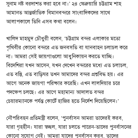
সুনাম নষ্ট বরদাশত করা হবে না।’ ২৪ ফেব্রুয়ারি চট্টগ্রাম শাহ
আমানত আন্তর্জাতিক বিমানবন্দরে সাংবাদিকদের সাথে
আলাপকালে তিনি এসব কথা বলেন।
খালিদ মাহমুদ চৌধুরী বলেন, ‘চট্টগ্রাম বন্দর এলাকার মতো
পৃথিবীর কোনো বন্দরে এত জনবসতি বা যানবাহন চলাচল করে
না। আমরা সেই জায়গাগুলো আধুনিকায়ন করতে যাচ্ছি।
বিদেশিরা যখন আসেন, যখন দেখেন বন্দরের মধ্যে এত চলাচল,
এত বস্তি, এত বাড়িঘর তখন আমাদের বন্দর প্রশ্নবিদ্ধ হয়। এর
আগে অনেক জায়গা পরিষ্কার করেছি। এখন লালদিয়ার চরে
পদক্ষেপ চলছে। এর আগে মহামান্য আদালত বন্দর
চেয়ারম্যানকে পর্যন্ত কোর্টে হাজির হতে নির্দেশ দিয়েছিলেন।’
নৌপরিবহন প্রতিমন্ত্রী বলেন, ‘পুনর্বাসন আমরা তাদেরই করব,
যারা গৃহহীন। যারা স্বচ্ছল, যারা চলতে পারেন-তাদের পুনর্বাসনের
কোনো সুযোগ নেই। আমরা যাদের পুনর্বাসন করব, তাদের