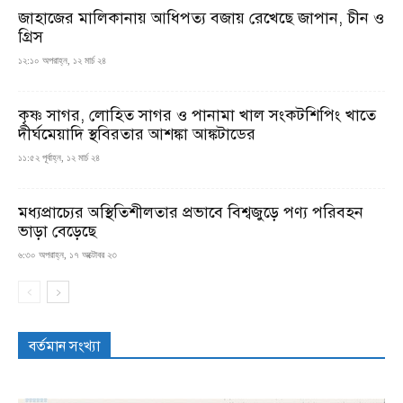
জাহাজের মালিকানায় আধিপত্য বজায় রেখেছে জাপান, চীন ও
গ্রিস
১২:১০ অপরাহ্ন, ১২ মার্চ ২৪
কৃষ্ণ সাগর, লোহিত সাগর ও পানামা খাল সংকটশিপিং খাতে
দীর্ঘমেয়াদি স্থবিরতার আশঙ্কা আঙ্কটাডের
১১:৫২ পূর্বাহ্ন, ১২ মার্চ ২৪
মধ্যপ্রাচ্যের অস্থিতিশীলতার প্রভাবে বিশ্বজুড়ে পণ্য পরিবহন
ভাড়া বেড়েছে
৬:৩০ অপরাহ্ন, ১৭ অক্টোবর ২৩
বর্তমান সংখ্যা