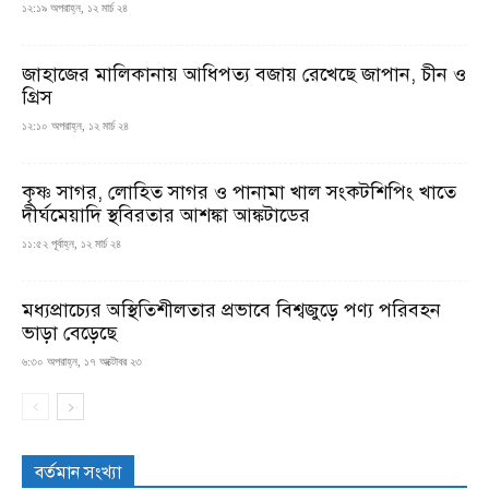
১২:১৯ অপরাহ্ন, ১২ মার্চ ২৪
জাহাজের মালিকানায় আধিপত্য বজায় রেখেছে জাপান, চীন ও
গ্রিস
১২:১০ অপরাহ্ন, ১২ মার্চ ২৪
কৃষ্ণ সাগর, লোহিত সাগর ও পানামা খাল সংকটশিপিং খাতে
দীর্ঘমেয়াদি স্থবিরতার আশঙ্কা আঙ্কটাডের
১১:৫২ পূর্বাহ্ন, ১২ মার্চ ২৪
মধ্যপ্রাচ্যের অস্থিতিশীলতার প্রভাবে বিশ্বজুড়ে পণ্য পরিবহন
ভাড়া বেড়েছে
৬:৩০ অপরাহ্ন, ১৭ অক্টোবর ২৩
বর্তমান সংখ্যা