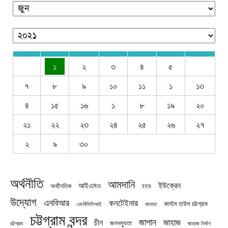
১
২
৩
৪
৫
৭
৮
৯
১০
১১
১
১৩
৪
১৫
১৬
১
৮
১৯
২০
২১
২২
২৩
২৪
২৫
২৬
২৭
২
৯
৩০
অর্থনীতি
আমদানি
ইউক্রেন
আইএমও
অর্থনৈতিক
ইইউ
উদ্যোগ
এনবিআর
কনটেইনার
কাস্টম হাউস চট্টগ্রাম
এফবিসিসিআই
কানাডা
চট্টগ্রাম বন্দর
জাপান
জাহাজ
চীন
জলদস্যুতা
চট্টগ্রাম
জাহাজ নির্মাণ