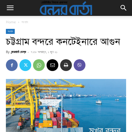
Home
সংবাদ
সংবাদ
চট্টগ্রাম বন্দরে কনটেইনারে আগুন
By
বন্দরবার্তা ডেস্ক
-
৭:৫৮ অপরাহ্ন, ১ জুন ২১