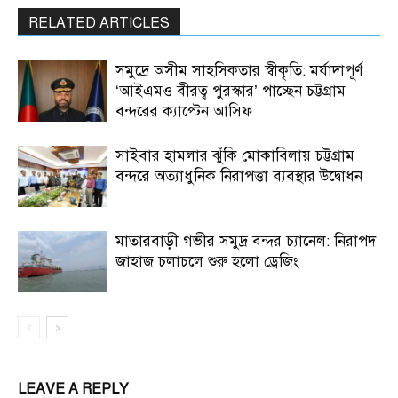
RELATED ARTICLES
সমুদ্রে অসীম সাহসিকতার স্বীকৃতি: মর্যাদাপূর্ণ
‘আইএমও বীরত্ব পুরস্কার’ পাচ্ছেন চট্টগ্রাম
বন্দরের ক্যাপ্টেন আসিফ
সাইবার হামলার ঝুঁকি মোকাবিলায় চট্টগ্রাম
বন্দরে অত্যাধুনিক নিরাপত্তা ব্যবস্থার উদ্বোধন
মাতারবাড়ী গভীর সমুদ্র বন্দর চ্যানেল: নিরাপদ
জাহাজ চলাচলে শুরু হলো ড্রেজিং
LEAVE A REPLY