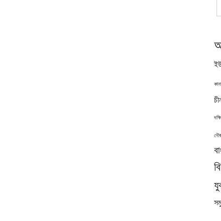
অ
ইউ
কান
চী
দক্
নৌব
বা
ব
যু
সমু