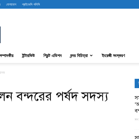
ব
যোগাযোগ
প্রাইভেসি পলিসি
সম্পাদকীয়
ইন্টারভিউ
প্রিন্ট এডিশন
বন্দর বিচিত্রা
ইংরেজী সংস্করণ
 আলম
লেন বন্দরের পর্ষদ সদস্য
সম
‘আ
ব
১১:
স