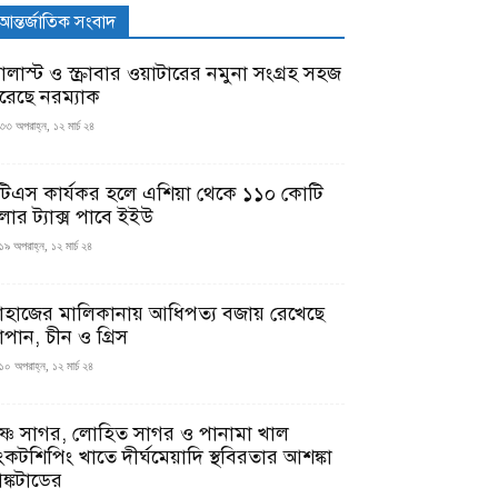
আন্তর্জাতিক সংবাদ
যালাস্ট ও স্ক্রাবার ওয়াটারের নমুনা সংগ্রহ সহজ
রেছে নরম্যাক
৩৩ অপরাহ্ন, ১২ মার্চ ২৪
টিএস কার্যকর হলে এশিয়া থেকে ১১০ কোটি
লার ট্যাক্স পাবে ইইউ
১৯ অপরাহ্ন, ১২ মার্চ ২৪
াহাজের মালিকানায় আধিপত্য বজায় রেখেছে
াপান, চীন ও গ্রিস
১০ অপরাহ্ন, ১২ মার্চ ২৪
ৃষ্ণ সাগর, লোহিত সাগর ও পানামা খাল
ংকটশিপিং খাতে দীর্ঘমেয়াদি স্থবিরতার আশঙ্কা
ঙ্কটাডের