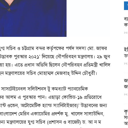
ব্
ক
১২:
 সচিব ও চট্টগ্রাম বন্দর কর্তৃপক্ষের পর্ষদ সদস্য মো. জাফর
ই
ড
উদ্ভাবক পুরস্কার ২০২১’ দিয়েছে নৌপরিবহন মন্ত্রণালয়। ২৯ জুন
১২:
য়া হয়। এতে প্রধান অতিথি ছিলেন নৌপরিবহন প্রতিমন্ত্রী খালিদ
ন্ত্রণালয়ের সচিব মোহাম্মদ মেজবাহ্ উদ্দিন চৌধুরী।
জ
জ
স: এ সাসটেইনেবল সলিউশনস টু কমব্যাট প্যানডেমিক
১২:
াফর আলম এ পুরস্কার পান। এছাড়া কোভিড-১৯ প্রতিরোধে
ন্ট ওভেন, অটোমেটিক হ্যান্ড স্যানিটাইজার)’ উদ্ভাবনের জন্য
ক
ও বাংলাদেশ মেরিন একাডেমির প্রদর্শক মু. খালেদ সালাউদ্দিন,
স
্য মন্ত্রণালয়ের যুগ্ম সচিব (প্রশাসন ও বাজেট) ড. আ ন ম
আ