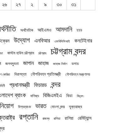
২৬
২৭
২
৯
৩০
৩১
র্থনীতি
আমদানি
আইএমও
অর্থনৈতিক
ইইউ
উদ্যোগ
এনবিআর
কনটেইনার
ক্রেন
এফবিসিসিআই
চট্টগ্রাম বন্দর
কাস্টম হাউস চট্টগ্রাম
চট্টগ্রাম
াডা
জাপান
জাহাজ
ন
জলদস্যুতা
ডলার
জাহাজ নির্মাণ
নৌপরিবহন প্রতিমন্ত্রী
নিরাপত্তা
নৌপরিবহন মন্ত্রণালয়
ষিণ কোরিয়া
বন্দর
প্রধানমন্ত্রী
ফিচারড
াহিনী
ংলাদেশ ব্যাংক
বিজিএমইএ
বিডা
বাণিজ্য
বিদ্যুৎ
িনিয়োগ
ভারত
যুক্তরাজ্য
বিশ্বব্যাংক
মোংলা বন্দর
রপ্তানি
ক্তরাষ্ট্র
রেমিট্যান্স
রাশিয়া
রাজস্ব
রাশিয়া
দ্র