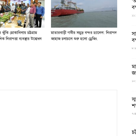
‘আ
ব
১১:
স
ঝুঁকি মোকাবিলায় চট্টগ্রাম
মাতারবাড়ী গভীর সমুদ্র বন্দর চ্যানেল: নিরাপদ
িক নিরাপত্তা ব্যবস্থার উদ্বোধন
জাহাজ চলাচলে শুরু হলো ড্রেজিং
বন
৮:২৬
ম
জ
১০:
স্
শ
৭:৪
চট