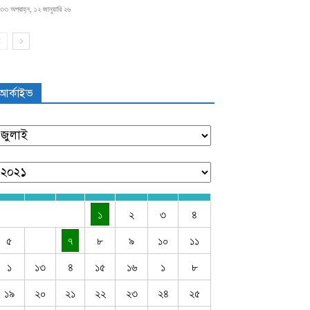
৩৩ অপরাহ্ন, ১২ জানুয়ারি ২৬
আর্কাইভ
১
২
৩
৪
৫
৭
৮
৯
১০
১১
১
১৩
৪
১৫
১৬
১
৮
১৯
২০
২১
২২
২৩
২৪
২৫