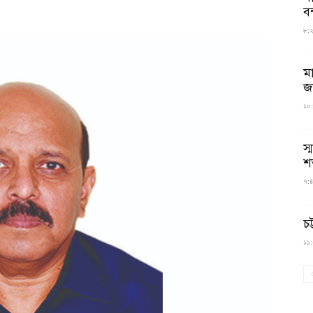
বন
৮:২৬
ম
জ
১০:
স্
শ
৭:৪
চট
১১:০