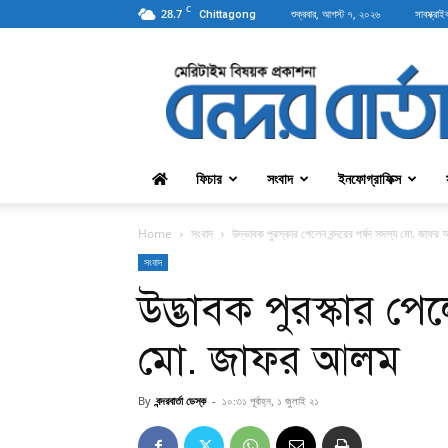
C
28.7
শুক্রবার, আগস্ট ৭, ২০২৬
সাবস্ক্রাই
Chittagong
বন্দরবার্তা
ফিচার
সংবাদ
ইনফোগ্রাফিক্স
Home
সংবাদ
উদ্ভাবক পুরস্কার পেলেন বন্দরের পর্ষদ সদস্য মো. জাফর
সংবাদ
উদ্ভাবক পুরস্কার পে
মো. জাফর আলম
By
বন্দরবার্তা ডেস্ক
-
১০:৩১ পূর্বাহ্ন, ১ জুলাই ২১