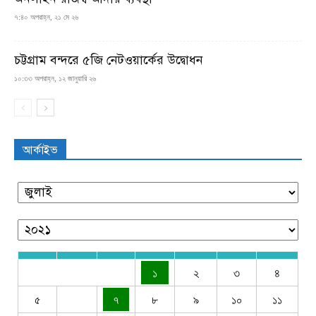
৭:৪০ অপরাহ্ন, ২১ মে ২৬
চট্টগ্রাম বন্দরে ৫জি নেটওয়ার্কের উদ্বোধন
১০:৩৩ অপরাহ্ন, ১২ জানুয়ারি ২৬
আর্কাইভ
১
২
৩
৪
৫
৭
৮
৯
১০
১১