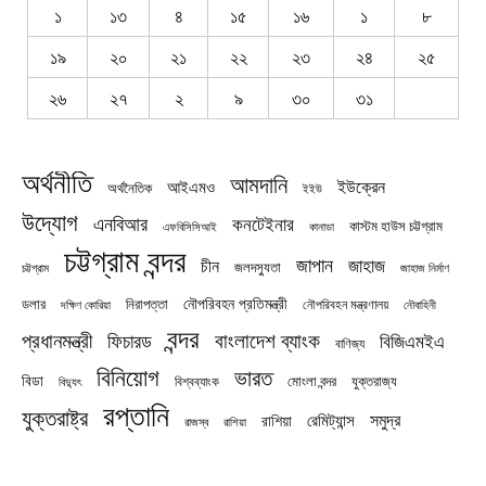
১
১৩
৪
১৫
১৬
১
৮
১৯
২০
২১
২২
২৩
২৪
২৫
২৬
২৭
২
৯
৩০
৩১
অর্থনীতি
আমদানি
ইউক্রেন
আইএমও
অর্থনৈতিক
ইইউ
উদ্যোগ
এনবিআর
কনটেইনার
কাস্টম হাউস চট্টগ্রাম
এফবিসিসিআই
কানাডা
চট্টগ্রাম বন্দর
জাপান
জাহাজ
চীন
জলদস্যুতা
চট্টগ্রাম
জাহাজ নির্মাণ
নৌপরিবহন প্রতিমন্ত্রী
নিরাপত্তা
ডলার
নৌপরিবহন মন্ত্রণালয়
নৌবাহিনী
দক্ষিণ কোরিয়া
বন্দর
প্রধানমন্ত্রী
বাংলাদেশ ব্যাংক
ফিচারড
বিজিএমইএ
বাণিজ্য
বিনিয়োগ
ভারত
বিডা
যুক্তরাজ্য
বিশ্বব্যাংক
মোংলা বন্দর
বিদ্যুৎ
রপ্তানি
যুক্তরাষ্ট্র
সমুদ্র
রেমিট্যান্স
রাশিয়া
রাজস্ব
রাশিয়া