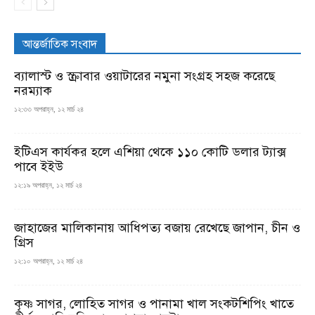
আন্তর্জাতিক সংবাদ
ব্যালাস্ট ও স্ক্রাবার ওয়াটারের নমুনা সংগ্রহ সহজ করেছে
নরম্যাক
১২:৩৩ অপরাহ্ন, ১২ মার্চ ২৪
ইটিএস কার্যকর হলে এশিয়া থেকে ১১০ কোটি ডলার ট্যাক্স
পাবে ইইউ
১২:১৯ অপরাহ্ন, ১২ মার্চ ২৪
জাহাজের মালিকানায় আধিপত্য বজায় রেখেছে জাপান, চীন ও
গ্রিস
১২:১০ অপরাহ্ন, ১২ মার্চ ২৪
কৃষ্ণ সাগর, লোহিত সাগর ও পানামা খাল সংকটশিপিং খাতে