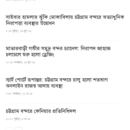
সাইবার হামলার ঝুঁকি মোকাবিলায় চট্টগ্রাম বন্দরে অত্যাধুনিক
নিরাপত্তা ব্যবস্থার উদ্বোধন
৮:২৬ পূর্বাহ্ন, ২৯ জুন ২৬
মাতারবাড়ী গভীর সমুদ্র বন্দর চ্যানেল: নিরাপদ জাহাজ
চলাচলে শুরু হলো ড্রেজিং
১০:২৫ অপরাহ্ন, ১৬ জুন ২৬
স্মার্ট পোর্টে রূপান্তর: চট্টগ্রাম বন্দরে চালু হলো শতভাগ
অনলাইন রাজস্ব আদায় ব্যবস্থা
৭:৪০ অপরাহ্ন, ২১ মে ২৬
চট্টগ্রাম বন্দরে কেনিয়ার প্রতিনিধিদল
১১:০০ পূর্বাহ্ন, ৬ মে ২৬