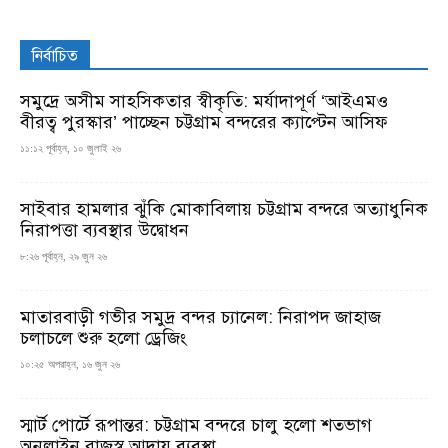
নির্বাচিত
সমুদ্রে অসীম সাহসিকতার স্বীকৃতি: মর্যাদাপূর্ণ ‘আইএমও
বীরত্ব পুরস্কার’ পাচ্ছেন চট্টগ্রাম বন্দরের ক্যাপ্টেন আসিফ
১১:১২ পূর্বাহ্ন, ১০ জুলাই ২৬
সাইবার হামলার ঝুঁকি মোকাবিলায় চট্টগ্রাম বন্দরে অত্যাধুনিক
নিরাপত্তা ব্যবস্থার উদ্বোধন
৮:২৬ পূর্বাহ্ন, ২৯ জুন ২৬
মাতারবাড়ী গভীর সমুদ্র বন্দর চ্যানেল: নিরাপদ জাহাজ
চলাচলে শুরু হলো ড্রেজিং
১০:২৫ অপরাহ্ন, ১৬ জুন ২৬
স্মার্ট পোর্টে রূপান্তর: চট্টগ্রাম বন্দরে চালু হলো শতভাগ
অনলাইন রাজস্ব আদায় ব্যবস্থা