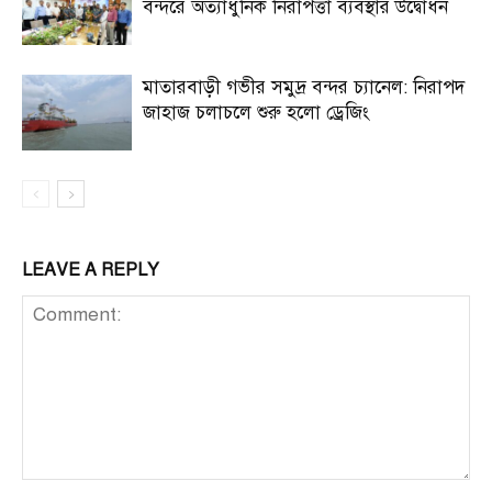
বন্দরে অত্যাধুনিক নিরাপত্তা ব্যবস্থার উদ্বোধন
মাতারবাড়ী গভীর সমুদ্র বন্দর চ্যানেল: নিরাপদ
জাহাজ চলাচলে শুরু হলো ড্রেজিং
LEAVE A REPLY