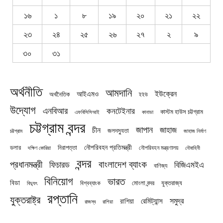
১৬
১
৮
১৯
২০
২১
২২
২৩
২৪
২৫
২৬
২৭
২
৯
৩০
৩১
অর্থনীতি
আমদানি
ইউক্রেন
আইএমও
অর্থনৈতিক
ইইউ
উদ্যোগ
এনবিআর
কনটেইনার
কাস্টম হাউস চট্টগ্রাম
এফবিসিসিআই
কানাডা
চট্টগ্রাম বন্দর
জাপান
জাহাজ
চীন
জলদস্যুতা
চট্টগ্রাম
জাহাজ নির্মাণ
নৌপরিবহন প্রতিমন্ত্রী
নিরাপত্তা
ডলার
নৌপরিবহন মন্ত্রণালয়
নৌবাহিনী
দক্ষিণ কোরিয়া
বন্দর
প্রধানমন্ত্রী
বাংলাদেশ ব্যাংক
ফিচারড
বিজিএমইএ
বাণিজ্য
বিনিয়োগ
ভারত
বিডা
যুক্তরাজ্য
বিশ্বব্যাংক
মোংলা বন্দর
বিদ্যুৎ
রপ্তানি
যুক্তরাষ্ট্র
সমুদ্র
রেমিট্যান্স
রাশিয়া
রাজস্ব
রাশিয়া