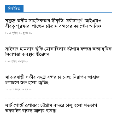
নির্বাচিত
সমুদ্রে অসীম সাহসিকতার স্বীকৃতি: মর্যাদাপূর্ণ ‘আইএমও
বীরত্ব পুরস্কার’ পাচ্ছেন চট্টগ্রাম বন্দরের ক্যাপ্টেন আসিফ
১১:১২ পূর্বাহ্ন, ১০ জুলাই ২৬
সাইবার হামলার ঝুঁকি মোকাবিলায় চট্টগ্রাম বন্দরে অত্যাধুনিক
নিরাপত্তা ব্যবস্থার উদ্বোধন
৮:২৬ পূর্বাহ্ন, ২৯ জুন ২৬
মাতারবাড়ী গভীর সমুদ্র বন্দর চ্যানেল: নিরাপদ জাহাজ
চলাচলে শুরু হলো ড্রেজিং
১০:২৫ অপরাহ্ন, ১৬ জুন ২৬
স্মার্ট পোর্টে রূপান্তর: চট্টগ্রাম বন্দরে চালু হলো শতভাগ
অনলাইন রাজস্ব আদায় ব্যবস্থা