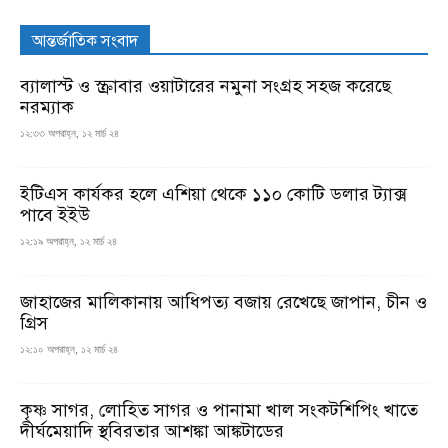
আন্তর্জাতিক সংবাদ
ব্যালাস্ট ও স্ক্রাবার ওয়াটারের নমুনা সংগ্রহ সহজ করেছে
নরম্যাক
১২:৩৩ অপরাহ্ন, ১২ মার্চ ২৪
ইটিএস কার্যকর হলে এশিয়া থেকে ১১০ কোটি ডলার ট্যাক্স
পাবে ইইউ
১২:১৯ অপরাহ্ন, ১২ মার্চ ২৪
জাহাজের মালিকানায় আধিপত্য বজায় রেখেছে জাপান, চীন ও
গ্রিস
১২:১০ অপরাহ্ন, ১২ মার্চ ২৪
কৃষ্ণ সাগর, লোহিত সাগর ও পানামা খাল সংকটশিপিং খাতে
দীর্ঘমেয়াদি স্থবিরতার আশঙ্কা আঙ্কটাডের