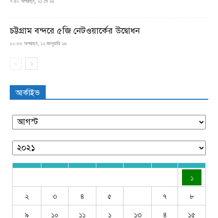
৭:৪০ অপরাহ্ন, ২১ মে ২৬
চট্টগ্রাম বন্দরে ৫জি নেটওয়ার্কের উদ্বোধন
১০:৩৩ অপরাহ্ন, ১২ জানুয়ারি ২৬
আর্কাইভ
১
২
৩
৪
৫
৭
৮
৯
১০
১১
১
১৩
৪
১৫