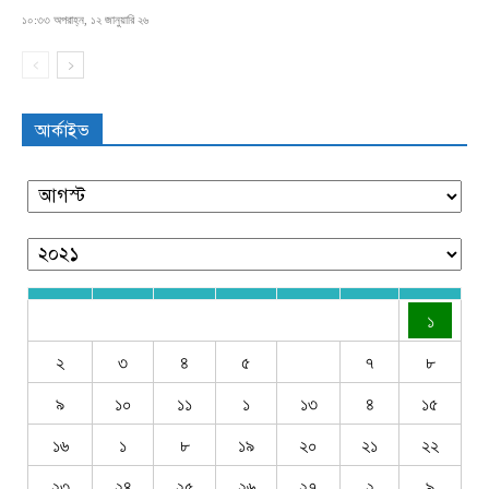
১০:৩৩ অপরাহ্ন, ১২ জানুয়ারি ২৬
আর্কাইভ
১
২
৩
৪
৫
৭
৮
৯
১০
১১
১
১৩
৪
১৫
১৬
১
৮
১৯
২০
২১
২২
২৩
২৪
২৫
২৬
২৭
২
৯