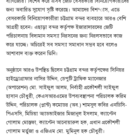
বাণিজ্যের। বিশেষ করে এসব জেটি বেসরকারি বিনিয়োগকারীদের
জন্য অবারিত সুযোগ সৃষ্টি করেছে। আমাদের বিশ^াস, এতে
বেসরকারি বিনিয়োগকারীরা চট্টগ্রাম বন্দর ব্যবহারে আরও বেশি
আগ্রহী হবেন। এছাড়া বন্দর কর্তৃপক্ষ ইজারাদারদের জেটি
পরিচালনায় বিদ্যমান সমস্যা নিরসনের জন্য নিরলসভাবে কাজ
করে যাচ্ছে। অচিরেই সব সমস্যা সমাধান সম্ভব হবে বলেও
আশাবাদ ব্যক্ত করেন তিনি।
অনুষ্ঠানে আরও উপস্থিত ছিলেন চট্টগ্রাম বন্দর কর্তৃপক্ষের সিনিয়র
হাইড্রোগ্রাফার নাসির উদ্দিন, ডেপুটি ট্রাফিক ম্যানেজার
(অপারেশন) মো. সাইফুল আলম, নির্বাহী প্রকৌশলী সাইফুল
হাসান চৌধুরী, কেএসআরএমের উপব্যবস্থাপনা পরিচালক করিম
উদ্দিন, পরিচালক (প্লান্ট) কমোডর (অব.) শামসুল কবির এনডিসি-
পিএসসি, মিডিয়া অ্যাডভাইজার মিজানুল ইসলাম, ক্যাপ্টেন
গোলাম মোস্তফা, ক্যাপ্টেন আনোয়ারুল হক, প্রধান প্রকৌশলী
গোলাম মর্তুজা ও এজিএম মো. মুমিনুল হক চৌধুরী।