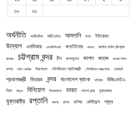
৩০
৩১
অর্থনীতি
আমদানি
ইউক্রেন
আইএমও
অর্থনৈতিক
ইইউ
উদ্যোগ
এনবিআর
কনটেইনার
কাস্টম হাউস চট্টগ্রাম
এফবিসিসিআই
কানাডা
চট্টগ্রাম বন্দর
জাপান
জাহাজ
চীন
জলদস্যুতা
চট্টগ্রাম
জাহাজ নির্মাণ
নৌপরিবহন প্রতিমন্ত্রী
নিরাপত্তা
ডলার
নৌপরিবহন মন্ত্রণালয়
নৌবাহিনী
দক্ষিণ কোরিয়া
বন্দর
প্রধানমন্ত্রী
বাংলাদেশ ব্যাংক
ফিচারড
বিজিএমইএ
বাণিজ্য
বিনিয়োগ
ভারত
বিডা
যুক্তরাজ্য
বিশ্বব্যাংক
মোংলা বন্দর
বিদ্যুৎ
রপ্তানি
যুক্তরাষ্ট্র
সমুদ্র
রেমিট্যান্স
রাশিয়া
রাজস্ব
রাশিয়া