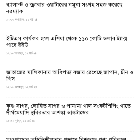
ব্যালাস্ট ও স্ক্রাবার ওয়াটারের নমুনা সংগ্রহ সহজ করেছে
নরম্যাক
১২:৩৩ অপরাহ্ন, ১২ মার্চ ২৪
ইটিএস কার্যকর হলে এশিয়া থেকে ১১০ কোটি ডলার ট্যাক্স
পাবে ইইউ
১২:১৯ অপরাহ্ন, ১২ মার্চ ২৪
জাহাজের মালিকানায় আধিপত্য বজায় রেখেছে জাপান, চীন ও
গ্রিস
১২:১০ অপরাহ্ন, ১২ মার্চ ২৪
কৃষ্ণ সাগর, লোহিত সাগর ও পানামা খাল সংকটশিপিং খাতে
দীর্ঘমেয়াদি স্থবিরতার আশঙ্কা আঙ্কটাডের
১১:৫২ পূর্বাহ্ন, ১২ মার্চ ২৪
মধ্যপ্রাচ্যের অস্থিতিশীলতার প্রভাবে বিশ্বজুড়ে পণ্য পরিবহন