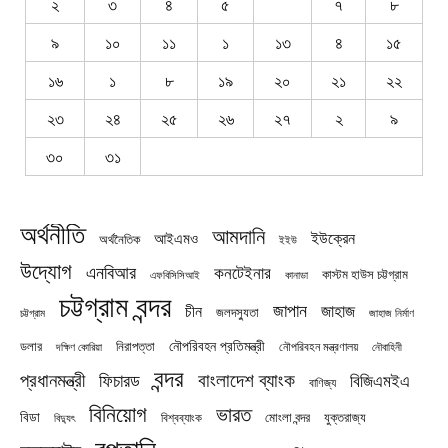
২
৩
৪
৫
৭
৮
৯
১০
১১
১
১৩
৪
১৫
১৬
১
৮
১৯
২০
২১
২২
২৩
২৪
২৫
২৬
২৭
২
৯
৩০
৩১
অর্থনীতি
আমদানি
ইউক্রেন
আইএমও
অর্থনৈতিক
ইইউ
উদ্যোগ
এনবিআর
কনটেইনার
কাস্টম হাউস চট্টগ্রাম
এফবিসিসিআই
কানাডা
চট্টগ্রাম বন্দর
জাপান
জাহাজ
চীন
জলদস্যুতা
চট্টগ্রাম
জাহাজ নির্মাণ
নৌপরিবহন প্রতিমন্ত্রী
নিরাপত্তা
ডলার
নৌপরিবহন মন্ত্রণালয়
নৌবাহিনী
দক্ষিণ কোরিয়া
বন্দর
প্রধানমন্ত্রী
বাংলাদেশ ব্যাংক
ফিচারড
বিজিএমইএ
বাণিজ্য
বিনিয়োগ
ভারত
বিডা
যুক্তরাজ্য
বিশ্বব্যাংক
মোংলা বন্দর
বিদ্যুৎ