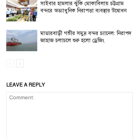
সাইবার হামলার ঝুঁকি মোকাবিলায় চট্টগ্রাম
বন্দরে অত্যাধুনিক নিরাপত্তা ব্যবস্থার উদ্বোধন
মাতারবাড়ী গভীর সমুদ্র বন্দর চ্যানেল: নিরাপদ
জাহাজ চলাচলে শুরু হলো ড্রেজিং
LEAVE A REPLY