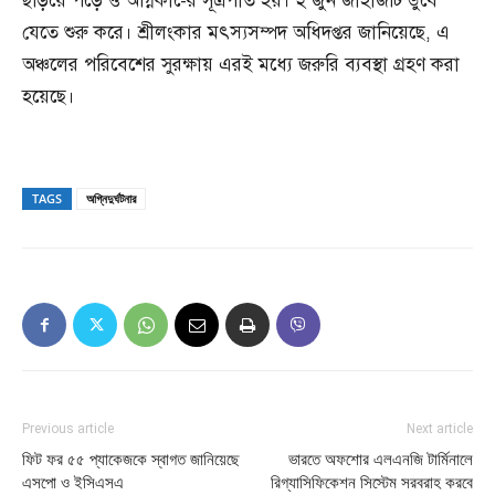
ছড়িয়ে পড়ে ও অগ্নিকা-ের সূত্রপাত হয়। ২ জুন জাহাজটি ডুবে
যেতে শুরু করে। শ্রীলংকার মৎস্যসম্পদ অধিদপ্তর জানিয়েছে, এ
অঞ্চলের পরিবেশের সুরক্ষায় এরই মধ্যে জরুরি ব্যবস্থা গ্রহণ করা
হয়েছে।
TAGS
অগ্নিদুর্ঘটনার
Previous article
Next article
ফিট ফর ৫৫ প্যাকেজকে স্বাগত জানিয়েছে
ভারতে অফশোর এলএনজি টার্মিনালে
এসপো ও ইসিএসএ
রিগ্যাসিফিকেশন সিস্টেম সরবরাহ করবে