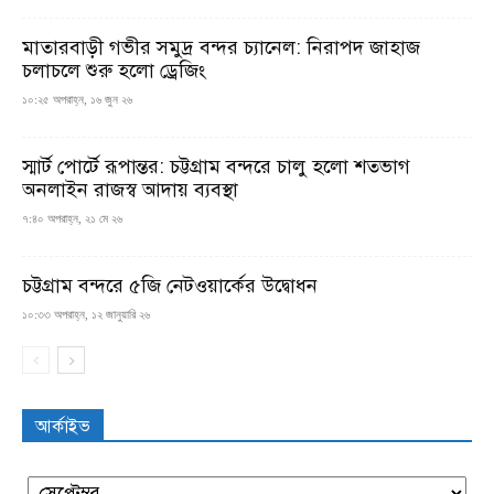
মাতারবাড়ী গভীর সমুদ্র বন্দর চ্যানেল: নিরাপদ জাহাজ
চলাচলে শুরু হলো ড্রেজিং
১০:২৫ অপরাহ্ন, ১৬ জুন ২৬
স্মার্ট পোর্টে রূপান্তর: চট্টগ্রাম বন্দরে চালু হলো শতভাগ
অনলাইন রাজস্ব আদায় ব্যবস্থা
৭:৪০ অপরাহ্ন, ২১ মে ২৬
চট্টগ্রাম বন্দরে ৫জি নেটওয়ার্কের উদ্বোধন
১০:৩৩ অপরাহ্ন, ১২ জানুয়ারি ২৬
আর্কাইভ