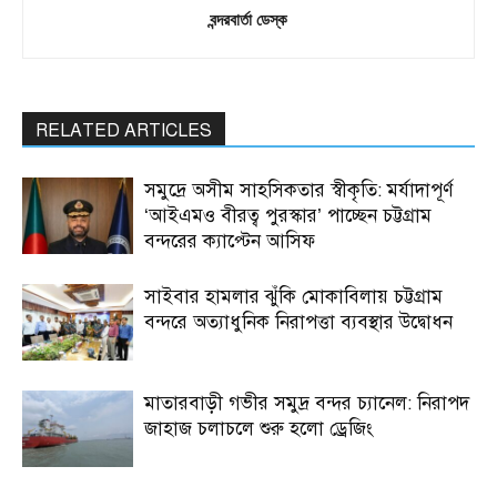
বন্দরবার্তা ডেস্ক
RELATED ARTICLES
সমুদ্রে অসীম সাহসিকতার স্বীকৃতি: মর্যাদাপূর্ণ
‘আইএমও বীরত্ব পুরস্কার’ পাচ্ছেন চট্টগ্রাম
বন্দরের ক্যাপ্টেন আসিফ
সাইবার হামলার ঝুঁকি মোকাবিলায় চট্টগ্রাম
বন্দরে অত্যাধুনিক নিরাপত্তা ব্যবস্থার উদ্বোধন
মাতারবাড়ী গভীর সমুদ্র বন্দর চ্যানেল: নিরাপদ
জাহাজ চলাচলে শুরু হলো ড্রেজিং