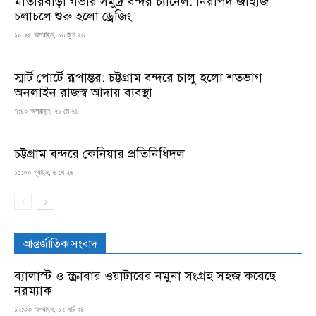
মাতারবাড়ী গভীর সমুদ্র বন্দর চ্যানেল: নিরাপদ জাহাজ
চলাচলে শুরু হলো ড্রেজিং
১০:২৫ অপরাহ্ন, ১৬ জুন ২৬
স্মার্ট পোর্টে রূপান্তর: চট্টগ্রাম বন্দরে চালু হলো শতভাগ
অনলাইন রাজস্ব আদায় ব্যবস্থা
৭:৪০ অপরাহ্ন, ২১ মে ২৬
চট্টগ্রাম বন্দরে কেনিয়ার প্রতিনিধিদল
১১:০০ পূর্বাহ্ন, ৬ মে ২৬
আন্তর্জাতিক সংবাদ
ব্যালাস্ট ও স্ক্রাবার ওয়াটারের নমুনা সংগ্রহ সহজ করেছে
নরম্যাক
১২:৩৩ অপরাহ্ন, ১২ মার্চ ২৪