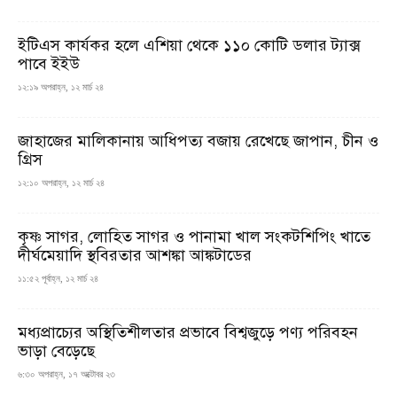
ইটিএস কার্যকর হলে এশিয়া থেকে ১১০ কোটি ডলার ট্যাক্স
পাবে ইইউ
১২:১৯ অপরাহ্ন, ১২ মার্চ ২৪
জাহাজের মালিকানায় আধিপত্য বজায় রেখেছে জাপান, চীন ও
গ্রিস
১২:১০ অপরাহ্ন, ১২ মার্চ ২৪
কৃষ্ণ সাগর, লোহিত সাগর ও পানামা খাল সংকটশিপিং খাতে
দীর্ঘমেয়াদি স্থবিরতার আশঙ্কা আঙ্কটাডের
১১:৫২ পূর্বাহ্ন, ১২ মার্চ ২৪
মধ্যপ্রাচ্যের অস্থিতিশীলতার প্রভাবে বিশ্বজুড়ে পণ্য পরিবহন
ভাড়া বেড়েছে
৬:৩০ অপরাহ্ন, ১৭ অক্টোবর ২৩