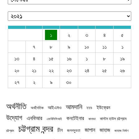
১
২
৩
৪
৫
৭
৮
৯
১০
১১
১
১৩
৪
১৫
১৬
১
৮
১৯
২০
২১
২২
২৩
২৪
২৫
২৬
২৭
২
৯
৩০
অর্থনীতি
আমদানি
ইউক্রেন
আইএমও
অর্থনৈতিক
ইইউ
উদ্যোগ
এনবিআর
কনটেইনার
কাস্টম হাউস চট্টগ্রাম
এফবিসিসিআই
কানাডা
চট্টগ্রাম বন্দর
জাপান
জাহাজ
চীন
জলদস্যুতা
চট্টগ্রাম
জাহাজ নির্মাণ