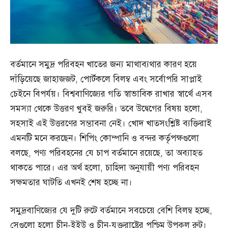
বর্তমানে সমুদ্র পরিবহন খাতের জন্য মাথাব্যথার কারণ হয়ে
দাঁড়িয়েছে জাহাজজট, পোর্টকলে বিলম্ব এবং সর্বোপরি সাপ্লাই
চেইনে বিপর্যয়। বিশ্ববাণিজ্যের গতি স্বাভাবিক রাখার স্বার্থে এসব
সমস্যা থেকে উত্তরণ খুবই জরুরি। তবে উদ্বেগের বিষয় হলো,
সহসাই এই উত্তরণের সম্ভাবনা নেই। খোদ খাতসংশ্লিষ্ট ব্যক্তিরাই
এমনটি মনে করছেন। শিপিং কোম্পানি ও বন্দর কর্তৃপক্ষগুলো
বলছে, পণ্য পরিবহনের যে চাপ বর্তমানে রয়েছে, তা অব্যাহত
থাকতে পারে। এর অর্থ হলো, চাহিদা অনুযায়ী পণ্য পরিবহন
সক্ষমতার ঘাটতি এখনই শেষ হচ্ছে না।
সমুদ্রবাণিজ্যের যে দুটি রুটে বর্তমানে সবচেয়ে বেশি বিলম্ব হচ্ছে,
সেগুলো হলো চীন-ইইউ ও চীন-যুক্তরাষ্ট্রের পশ্চিম উপকূল রুট।