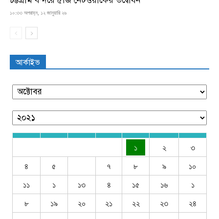
১০:৩৩ অপরাহ্ন, ১২ জানুয়ারি ২৬
আর্কাইভ
১
২
৩
৪
৫
৭
৮
৯
১০
১১
১
১৩
৪
১৫
১৬
১
৮
১৯
২০
২১
২২
২৩
২৪