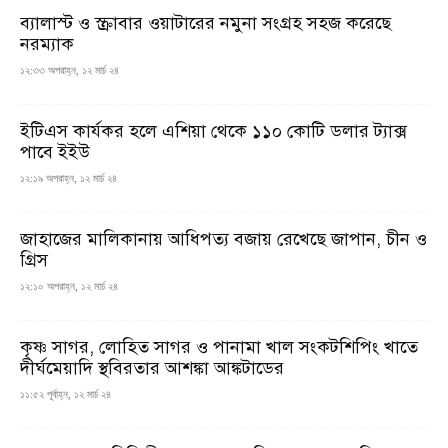
ব্যালাস্ট ও স্ক্রাবার ওয়াটারের নমুনা সংগ্রহ সহজ করেছে
নরম্যাক
১২:৩৩ অপরাহ্ন, ১২ মার্চ ২৪
ইটিএস কার্যকর হলে এশিয়া থেকে ১১০ কোটি ডলার ট্যাক্স
পাবে ইইউ
১২:১৯ অপরাহ্ন, ১২ মার্চ ২৪
জাহাজের মালিকানায় আধিপত্য বজায় রেখেছে জাপান, চীন ও
গ্রিস
১২:১০ অপরাহ্ন, ১২ মার্চ ২৪
কৃষ্ণ সাগর, লোহিত সাগর ও পানামা খাল সংকটশিপিং খাতে
দীর্ঘমেয়াদি স্থবিরতার আশঙ্কা আঙ্কটাডের
১১:৫২ পূর্বাহ্ন, ১২ মার্চ ২৪