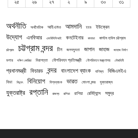
২৫
২৬
২৭
২
৯
৩০
৩১
অর্থনীতি
আমদানি
ইউক্রেন
আইএমও
অর্থনৈতিক
ইইউ
উদ্যোগ
এনবিআর
কনটেইনার
কাস্টম হাউস চট্টগ্রাম
এফবিসিসিআই
কানাডা
চট্টগ্রাম বন্দর
জাপান
জাহাজ
চীন
জলদস্যুতা
চট্টগ্রাম
জাহাজ নির্মাণ
নৌপরিবহন প্রতিমন্ত্রী
নিরাপত্তা
ডলার
নৌপরিবহন মন্ত্রণালয়
নৌবাহিনী
দক্ষিণ কোরিয়া
বন্দর
প্রধানমন্ত্রী
বাংলাদেশ ব্যাংক
ফিচারড
বিজিএমইএ
বাণিজ্য
বিনিয়োগ
ভারত
বিডা
যুক্তরাজ্য
বিশ্বব্যাংক
মোংলা বন্দর
বিদ্যুৎ
রপ্তানি
যুক্তরাষ্ট্র
সমুদ্র
রেমিট্যান্স
রাশিয়া
রাজস্ব
রাশিয়া