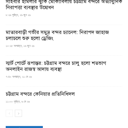
সাইবার হামলার ঝুঁকি মোকাবিলায় চট্টগ্রাম বন্দরে অত্যাধুনিক
নিরাপত্তা ব্যবস্থার উদ্বোধন
৮:২৬ পূর্বাহ্ন, ২৯ জুন ২৬
মাতারবাড়ী গভীর সমুদ্র বন্দর চ্যানেল: নিরাপদ জাহাজ
চলাচলে শুরু হলো ড্রেজিং
১০:২৫ অপরাহ্ন, ১৬ জুন ২৬
স্মার্ট পোর্টে রূপান্তর: চট্টগ্রাম বন্দরে চালু হলো শতভাগ
অনলাইন রাজস্ব আদায় ব্যবস্থা
৭:৪০ অপরাহ্ন, ২১ মে ২৬
চট্টগ্রাম বন্দরে কেনিয়ার প্রতিনিধিদল
১১:০০ পূর্বাহ্ন, ৬ মে ২৬