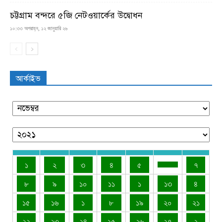
চট্টগ্রাম বন্দরে ৫জি নেটওয়ার্কের উদ্বোধন
১০:৩৩ অপরাহ্ন, ১২ জানুয়ারি ২৬
আর্কাইভ
১
২
৩
৪
৫
৭
৮
৯
১০
১১
১
১৩
৪
১৫
১৬
১
৮
১৯
২০
২১
২২
২৩
২৪
২৫
২৬
২৭
২