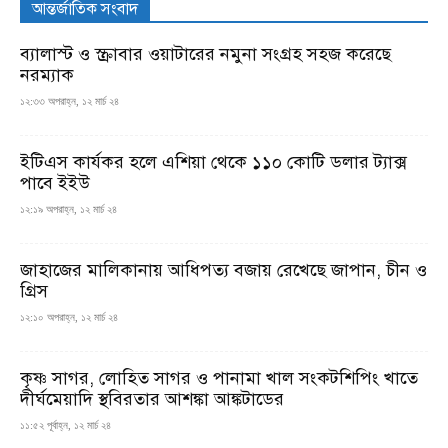
আন্তর্জাতিক সংবাদ
ব্যালাস্ট ও স্ক্রাবার ওয়াটারের নমুনা সংগ্রহ সহজ করেছে
নরম্যাক
১২:৩৩ অপরাহ্ন, ১২ মার্চ ২৪
ইটিএস কার্যকর হলে এশিয়া থেকে ১১০ কোটি ডলার ট্যাক্স
পাবে ইইউ
১২:১৯ অপরাহ্ন, ১২ মার্চ ২৪
জাহাজের মালিকানায় আধিপত্য বজায় রেখেছে জাপান, চীন ও
গ্রিস
১২:১০ অপরাহ্ন, ১২ মার্চ ২৪
কৃষ্ণ সাগর, লোহিত সাগর ও পানামা খাল সংকটশিপিং খাতে
দীর্ঘমেয়াদি স্থবিরতার আশঙ্কা আঙ্কটাডের
১১:৫২ পূর্বাহ্ন, ১২ মার্চ ২৪