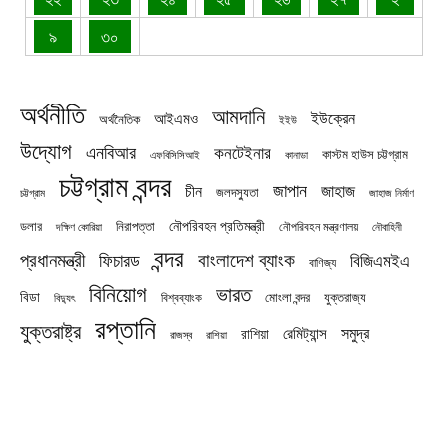
৯
৩০
অর্থনীতি
আমদানি
ইউক্রেন
আইএমও
অর্থনৈতিক
ইইউ
উদ্যোগ
এনবিআর
কনটেইনার
কাস্টম হাউস চট্টগ্রাম
এফবিসিসিআই
কানাডা
চট্টগ্রাম বন্দর
জাপান
জাহাজ
চীন
জলদস্যুতা
চট্টগ্রাম
জাহাজ নির্মাণ
নৌপরিবহন প্রতিমন্ত্রী
নিরাপত্তা
ডলার
নৌপরিবহন মন্ত্রণালয়
নৌবাহিনী
দক্ষিণ কোরিয়া
বন্দর
প্রধানমন্ত্রী
বাংলাদেশ ব্যাংক
ফিচারড
বিজিএমইএ
বাণিজ্য
বিনিয়োগ
ভারত
বিডা
যুক্তরাজ্য
বিশ্বব্যাংক
মোংলা বন্দর
বিদ্যুৎ
রপ্তানি
যুক্তরাষ্ট্র
সমুদ্র
রেমিট্যান্স
রাশিয়া
রাজস্ব
রাশিয়া