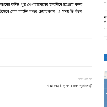
১১:৫
নের কনিষ্ঠ পুত্র শেখ রাসেলের জন্মদিনে চট্টগ্রাম বন্দর
হিসেবে কেক কাটেন বন্দর চেয়ারম্যান। এ সময় ঊর্ধ্বতন
মধ
প
৬:৩
Next article
পায়রা সেতু উদ্বোধন করলেন প্রধানমন্ত্রী