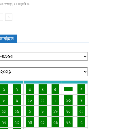
৩৩ অপরাহ্ন, ১২ জানুয়ারি ২৬
আর্কাইভ
১
২
৩
৪
৫
৭
৮
৯
১০
১১
১
১৩
৪
১৫
১৬
১
৮
১৯
২০
২১
২২
২৩
২৪
২৫
২৬
২৭
২