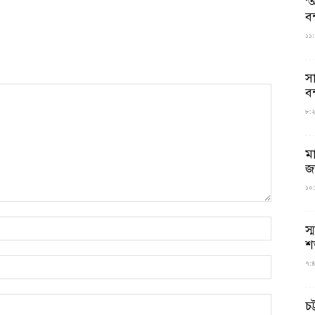
‘আ
ব
১১:
স
বন
৮:২৬
ম
জ
১০:
স্
শ
৭:৪
চট