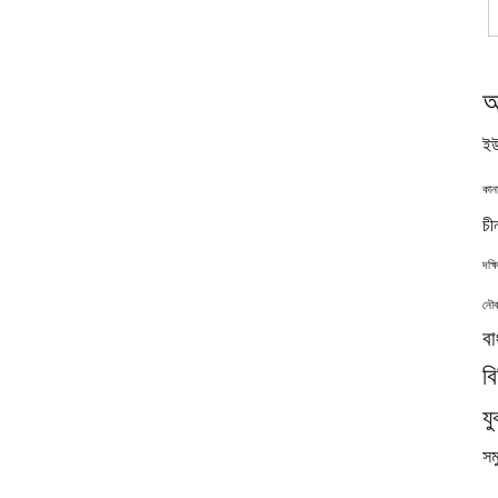
অ
ইউ
কান
চী
দক্
নৌব
বা
ব
যু
সমু