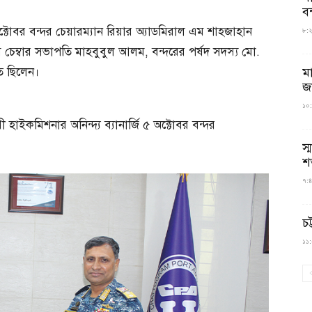
বন
ক্টোবর বন্দর চেয়ারম্যান রিয়ার অ্যাডমিরাল এম শাহজাহান
৮:২৬
ম চেম্বার সভাপতি মাহবুবুল আলম, বন্দরের পর্ষদ সদস্য মো.
ত ছিলেন।
ম
জ
১০:
 হাইকমিশনার অনিন্দ্য ব্যানার্জি ৫ অক্টোবর বন্দর
স্
শ
৭:৪
চট
১১:০