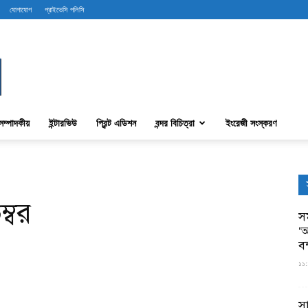
যোগাযোগ
প্রাইভেসি পলিসি
সম্পাদকীয়
ইন্টারভিউ
প্রিন্ট এডিশন
বন্দর বিচিত্রা
ইংরেজী সংস্করণ
্বর
সম
‘আ
ব
১১:
স