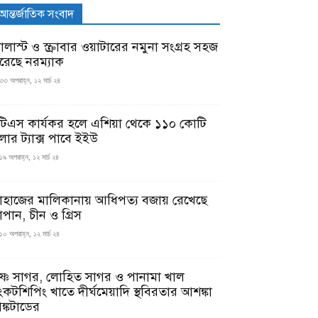
আন্তর্জাতিক সংবাদ
যালাস্ট ও স্ক্রাবার ওয়াটারের নমুনা সংগ্রহ সহজ
রেছে নরম্যাক
৩৩ অপরাহ্ন, ১২ মার্চ ২৪
টিএস কার্যকর হলে এশিয়া থেকে ১১০ কোটি
লার ট্যাক্স পাবে ইইউ
১৯ অপরাহ্ন, ১২ মার্চ ২৪
াহাজের মালিকানায় আধিপত্য বজায় রেখেছে
াপান, চীন ও গ্রিস
১০ অপরাহ্ন, ১২ মার্চ ২৪
ৃষ্ণ সাগর, লোহিত সাগর ও পানামা খাল
ংকটশিপিং খাতে দীর্ঘমেয়াদি স্থবিরতার আশঙ্কা
ঙ্কটাডের