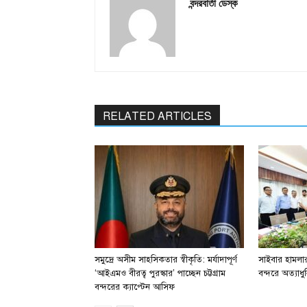
বন্দরবার্তা ডেস্ক
RELATED ARTICLES
সমুদ্রে অসীম সাহসিকতার স্বীকৃতি: মর্যাদাপূর্ণ
সাইবার হামলার 
‘আইএমও বীরত্ব পুরস্কার’ পাচ্ছেন চট্টগ্রাম
বন্দরে অত্যাধুন
বন্দরের ক্যাপ্টেন আসিফ