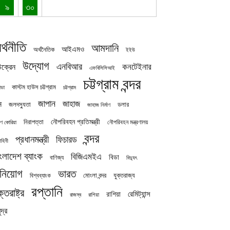
৯
৩০
র্থনীতি
আমদানি
আইএমও
অর্থনৈতিক
ইইউ
উদ্যোগ
এনবিআর
কনটেইনার
ক্রেন
এফবিসিসিআই
চট্টগ্রাম বন্দর
কাস্টম হাউস চট্টগ্রাম
চট্টগ্রাম
াডা
জাপান
জাহাজ
ন
জলদস্যুতা
ডলার
জাহাজ নির্মাণ
নৌপরিবহন প্রতিমন্ত্রী
নিরাপত্তা
নৌপরিবহন মন্ত্রণালয়
ষিণ কোরিয়া
বন্দর
প্রধানমন্ত্রী
ফিচারড
াহিনী
ংলাদেশ ব্যাংক
বিজিএমইএ
বিডা
বাণিজ্য
বিদ্যুৎ
িনিয়োগ
ভারত
যুক্তরাজ্য
বিশ্বব্যাংক
মোংলা বন্দর
রপ্তানি
ক্তরাষ্ট্র
রেমিট্যান্স
রাশিয়া
রাজস্ব
রাশিয়া
দ্র