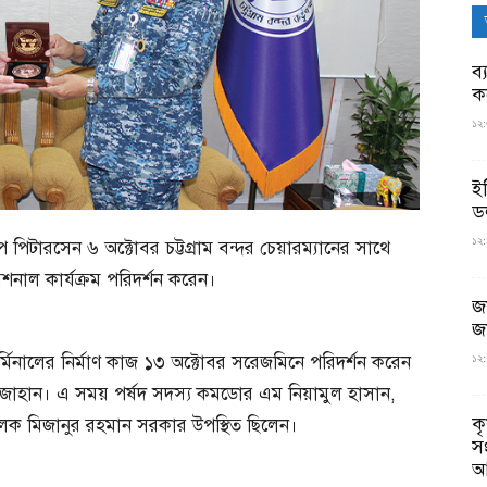
ব্
ক
১২:
ই
ড
১২:
্রাপ পিটারসেন ৬ অক্টোবর চট্টগ্রাম বন্দর চেয়ারম্যানের সাথে
শনাল কার্যক্রম পরিদর্শন করেন।
জ
জ
 টার্মিনালের নির্মাণ কাজ ১৩ অক্টোবর সরেজমিনে পরিদর্শন করেন
১২:
শাহজাহান। এ সময় পর্ষদ সদস্য কমডোর এম নিয়ামুল হাসান,
ক
িচালক মিজানুর রহমান সরকার উপস্থিত ছিলেন।
স
আ