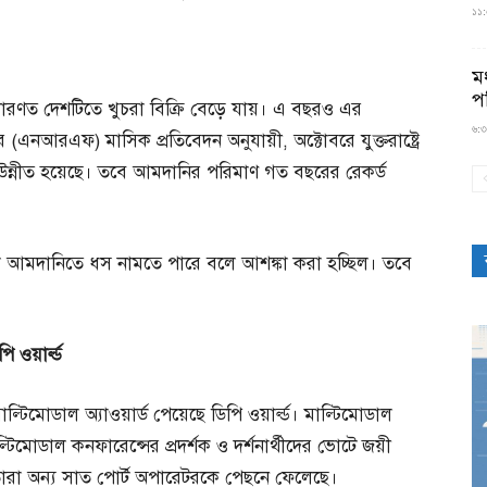
১১:৫
মধ
প
াধারণত দেশটিতে খুচরা বিক্রি বেড়ে যায়। এ বছরও এর
৬:৩
 (এনআরএফ) মাসিক প্রতিবেদন অনুযায়ী, অক্টোবরে যুক্তরাষ্ট্রে
ি উন্নীত হয়েছে। তবে আমদানির পরিমাণ গত বছরের রেকর্ড
চরা আমদানিতে ধস নামতে পারে বলে আশঙ্কা করা হচ্ছিল। তবে
িপি
ওয়ার্ল্ড
্টিমোডাল অ্যাওয়ার্ড পেয়েছে ডিপি ওয়ার্ল্ড। মাল্টিমোডাল
টিমোডাল কনফারেন্সের প্রদর্শক ও দর্শনার্থীদের ভোটে জয়ী
 তারা অন্য সাত পোর্ট অপারেটরকে পেছনে ফেলেছে।