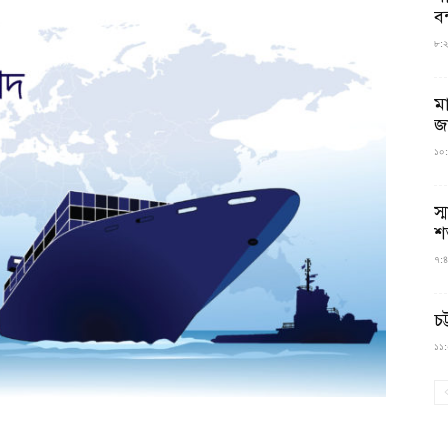
বন
৮:২৬
ম
জ
১০:
স্
শ
৭:৪
চট
১১:০