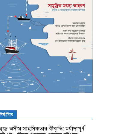
নির্বাচিত
ুদ্রে অসীম সাহসিকতার স্বীকৃতি: মর্যাদাপূর্ণ