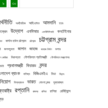
৯
৩০
র্থনীতি
আমদানি
আইএমও
অর্থনৈতিক
ইইউ
উদ্যোগ
এনবিআর
কনটেইনার
ক্রেন
এফবিসিসিআই
চট্টগ্রাম বন্দর
কাস্টম হাউস চট্টগ্রাম
চট্টগ্রাম
াডা
জাপান
জাহাজ
ন
জলদস্যুতা
ডলার
জাহাজ নির্মাণ
নৌপরিবহন প্রতিমন্ত্রী
নিরাপত্তা
নৌপরিবহন মন্ত্রণালয়
ষিণ কোরিয়া
বন্দর
প্রধানমন্ত্রী
ফিচারড
াহিনী
ংলাদেশ ব্যাংক
বিজিএমইএ
বিডা
বাণিজ্য
বিদ্যুৎ
িনিয়োগ
ভারত
যুক্তরাজ্য
বিশ্বব্যাংক
মোংলা বন্দর
রপ্তানি
ক্তরাষ্ট্র
রেমিট্যান্স
রাশিয়া
রাজস্ব
রাশিয়া
দ্র