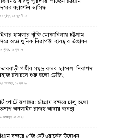
ইএমও বীরত্ব পুরস্কার’ পাচ্ছেন চট্টগ্রাম
ন্দরের ক্যাপ্টেন আসিফ
১২ পূর্বাহ্ন, ১০ জুলাই ২৬
াইবার হামলার ঝুঁকি মোকাবিলায় চট্টগ্রাম
্দরে অত্যাধুনিক নিরাপত্তা ব্যবস্থার উদ্বোধন
 পূর্বাহ্ন, ২৯ জুন ২৬
াতারবাড়ী গভীর সমুদ্র বন্দর চ্যানেল: নিরাপদ
াহাজ চলাচলে শুরু হলো ড্রেজিং
২৫ অপরাহ্ন, ১৬ জুন ২৬
মার্ট পোর্টে রূপান্তর: চট্টগ্রাম বন্দরে চালু হলো
তভাগ অনলাইন রাজস্ব আদায় ব্যবস্থা
০ অপরাহ্ন, ২১ মে ২৬
্টগ্রাম বন্দরে ৫জি নেটওয়ার্কের উদ্বোধন