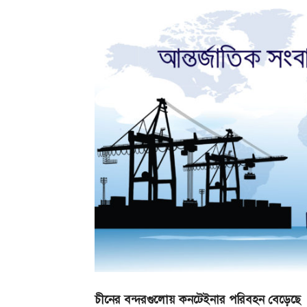
চীনের
বন্দরগুলোয়
কনটেইনার
পরিবহন
বেড়েছে