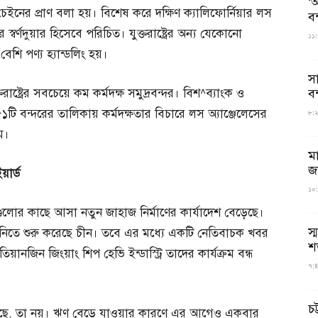
‘আ
াই চেইনের প্রাণ বলা হয়। বিশেষ করে দক্ষিণ ক্যালিফোর্নিয়ার লস
ব
 স্বর্ণদুয়ার হিসেবে পরিচিত। যুক্তরাষ্ট্রের অন্য যেকোনো
১১:
বেশি পণ্য হ্যান্ডলিং হয়।
স
াষ্ট্রের সবচেয়ে কম কর্মদক্ষ সমুদ্রবন্দর। বিশ^ব্যাংক ও
বন
ি বন্দরের তালিকায় কর্মদক্ষতার বিচারে লস অ্যাঞ্জেলেসের
৮:২৬
ম।
ম
জ
়ার্ড
১০:
িগুলোর কাছে আসা নতুন জাহাজ নির্মাণের কার্যাদেশ বেড়েছে।
স্
ে নিতে শুরু করেছে চীন। তবে এর মধ্যে একটি নেতিবাচক খবর
শ
িয়ানজিন জিংয়াং শিপ হেভি ইন্ডাস্ট্রি তাদের কার্যক্রম বন্ধ
৭:৪
চট
 করছে, তা নয়। ঋণ বেড়ে যাওয়ার কারণে এর আগেও একবার