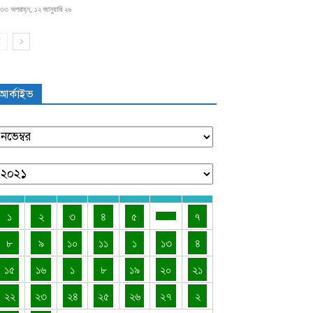
৩৩ অপরাহ্ন, ১২ জানুয়ারি ২৬
আর্কাইভ
১
২
৩
৪
৫
৭
৮
৯
১০
১১
১
১৩
৪
১৫
১৬
১
৮
১৯
২০
২১
২২
২৩
২৪
২৫
২৬
২৭
২