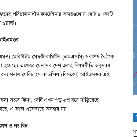
িজেদের পরিচালনাধীন কনটেইনার বন্দরগুলোয় মোট ৫ কোটি
য়ার্ল্ড।
আইএমওর
ইএমও) মেরিটাইম সেফটি কমিটির (এমএসসি) সর্বশেষ বৈঠকে
ব করা হয়েছে। এক্ষেত্রে যেন সব দেশ একই নিয়মনীতি অনুসরণ
ড ইন্টারন্যাশনাল মেরিটাইম কাউন্সিল (বিমকো) আইএমওর এই
করা সম্ভব কিনা, সেটি এখন পড় প্রশ্ন হয়ে দাঁড়িয়েছে।
লছে, এ কাজ একেবারে অসম্ভব নয়।
জেলেস
ও
লং
বিচ
সম