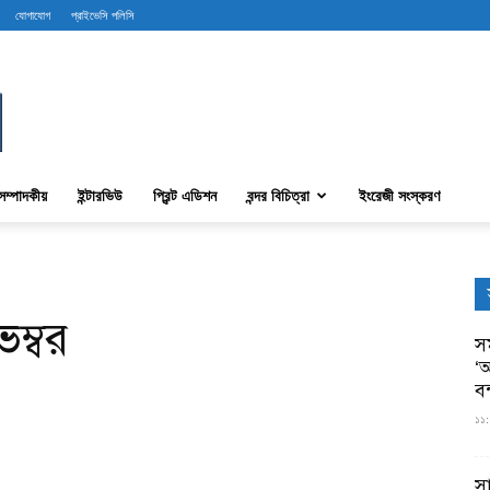
যোগাযোগ
প্রাইভেসি পলিসি
সম্পাদকীয়
ইন্টারভিউ
প্রিন্ট এডিশন
বন্দর বিচিত্রা
ইংরেজী সংস্করণ
ম্বর
সম
‘আ
ব
১১:
স