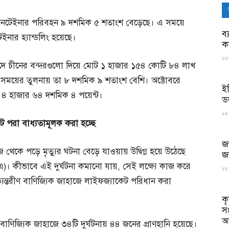
 কনটেইনার পরিবহন ৯ দশমিক ৫ শতাংশ বেড়েছে। এ সময়ে
ব্
ার হ্যান্ডলিং হয়েছে।
ক
১২:
েয়াদে চীনের বন্দরগুলো দিয়ে মোট ১ হাজার ১৫৪ কোটি ৮৪ লাখ
ময়ের তুলনায় তা ৮ দশমিক ৯ শতাংশ বেশি। অক্টোবরে
ই
 ৪ হাজার ৬৪ দশমিক ৪ পয়েন্ট।
ড
১২:
েট
পরা
বাধ্যতামূলক
করা
হচ্ছে
জ
থেকে পড়ে মৃত্যুর ঘটনা বেড়ে যাওয়ায় উদ্বিগ্ন হয়ে উঠেছে
জ
)। কীভাবে এই দুর্ঘটনা কমানো যায়, সেই লক্ষ্যে কাজ করে
১২:
অভ্যন্তরীণ বাণিজ্যিক জাহাজে লাইফজ্যাকেট পরিধান করা
ক
স
আ
ণ বাণিজ্যিক জাহাজে ৩৪টি দুর্ঘটনায় ৪৪ জনের প্রাণহানি হয়েছে।