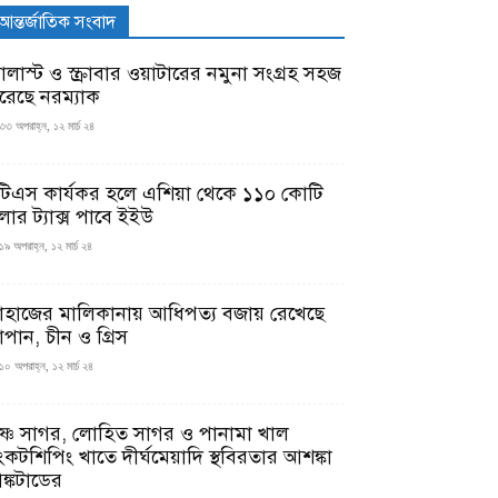
আন্তর্জাতিক সংবাদ
যালাস্ট ও স্ক্রাবার ওয়াটারের নমুনা সংগ্রহ সহজ
রেছে নরম্যাক
৩৩ অপরাহ্ন, ১২ মার্চ ২৪
টিএস কার্যকর হলে এশিয়া থেকে ১১০ কোটি
লার ট্যাক্স পাবে ইইউ
১৯ অপরাহ্ন, ১২ মার্চ ২৪
াহাজের মালিকানায় আধিপত্য বজায় রেখেছে
াপান, চীন ও গ্রিস
১০ অপরাহ্ন, ১২ মার্চ ২৪
ৃষ্ণ সাগর, লোহিত সাগর ও পানামা খাল
ংকটশিপিং খাতে দীর্ঘমেয়াদি স্থবিরতার আশঙ্কা
ঙ্কটাডের