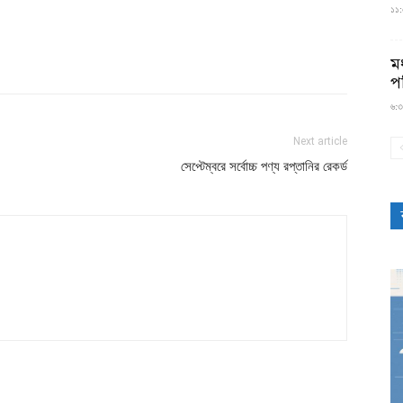
১১:৫
মধ
প
৬:৩
Next article
সেপ্টেম্বরে সর্বোচ্চ পণ্য রপ্তানির রেকর্ড