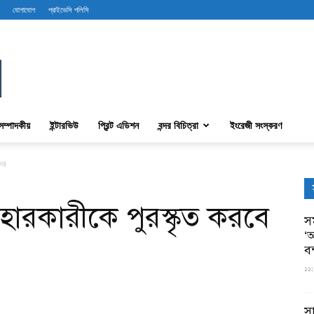
যোগাযোগ
প্রাইভেসি পলিসি
সম্পাদকীয়
ইন্টারভিউ
প্রিন্ট এডিশন
বন্দর বিচিত্রা
ইংরেজী সংস্করণ
্দর
যবহারকারীকে পুরস্কৃত করবে
সম
‘আ
ব
১১:
স