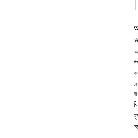
অ
ইউ
কান
চী
দক্
নৌব
বা
ব
যু
সমু