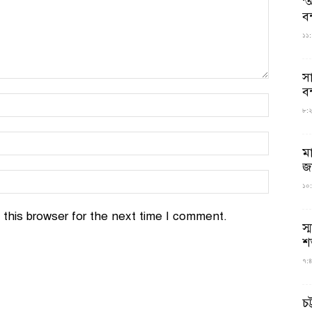
‘আ
ব
১১:
স
বন
৮:২৬
ম
জ
১০:
this browser for the next time I comment.
স্
শ
৭:৪
চট