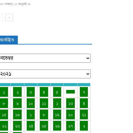
৩৩ অপরাহ্ন, ১২ জানুয়ারি ২৬
আর্কাইভ
১
২
৩
৪
৫
৭
৮
৯
১০
১১
১
১৩
৪
১৫
১৬
১
৮
১৯
২০
২১
২২
২৩
২৪
২৫
২৬
২৭
২