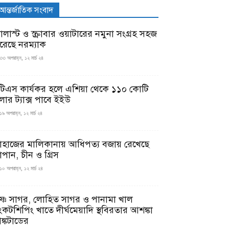
আন্তর্জাতিক সংবাদ
যালাস্ট ও স্ক্রাবার ওয়াটারের নমুনা সংগ্রহ সহজ
রেছে নরম্যাক
৩৩ অপরাহ্ন, ১২ মার্চ ২৪
টিএস কার্যকর হলে এশিয়া থেকে ১১০ কোটি
লার ট্যাক্স পাবে ইইউ
১৯ অপরাহ্ন, ১২ মার্চ ২৪
াহাজের মালিকানায় আধিপত্য বজায় রেখেছে
াপান, চীন ও গ্রিস
১০ অপরাহ্ন, ১২ মার্চ ২৪
ৃষ্ণ সাগর, লোহিত সাগর ও পানামা খাল
ংকটশিপিং খাতে দীর্ঘমেয়াদি স্থবিরতার আশঙ্কা
ঙ্কটাডের