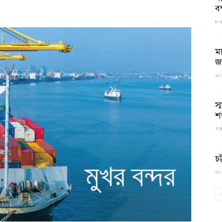
বন
৮:২৬
ম
জ
১০:
স্
শ
৭:৪
চট
১১:০