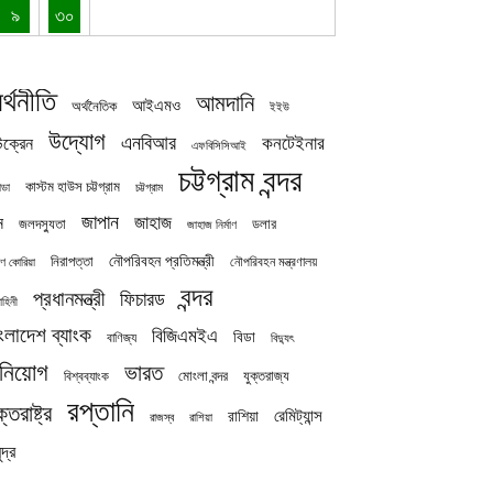
৯
৩০
র্থনীতি
আমদানি
আইএমও
অর্থনৈতিক
ইইউ
উদ্যোগ
এনবিআর
কনটেইনার
ক্রেন
এফবিসিসিআই
চট্টগ্রাম বন্দর
কাস্টম হাউস চট্টগ্রাম
চট্টগ্রাম
াডা
জাপান
জাহাজ
ন
জলদস্যুতা
ডলার
জাহাজ নির্মাণ
নৌপরিবহন প্রতিমন্ত্রী
নিরাপত্তা
নৌপরিবহন মন্ত্রণালয়
ষিণ কোরিয়া
বন্দর
প্রধানমন্ত্রী
ফিচারড
াহিনী
ংলাদেশ ব্যাংক
বিজিএমইএ
বিডা
বাণিজ্য
বিদ্যুৎ
িনিয়োগ
ভারত
যুক্তরাজ্য
বিশ্বব্যাংক
মোংলা বন্দর
রপ্তানি
ক্তরাষ্ট্র
রেমিট্যান্স
রাশিয়া
রাজস্ব
রাশিয়া
দ্র