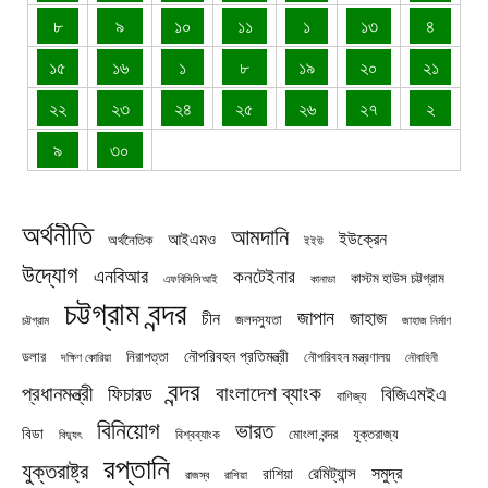
৮
৯
১০
১১
১
১৩
৪
১৫
১৬
১
৮
১৯
২০
২১
২২
২৩
২৪
২৫
২৬
২৭
২
৯
৩০
অর্থনীতি
আমদানি
ইউক্রেন
আইএমও
অর্থনৈতিক
ইইউ
উদ্যোগ
এনবিআর
কনটেইনার
কাস্টম হাউস চট্টগ্রাম
এফবিসিসিআই
কানাডা
চট্টগ্রাম বন্দর
জাপান
জাহাজ
চীন
জলদস্যুতা
চট্টগ্রাম
জাহাজ নির্মাণ
নৌপরিবহন প্রতিমন্ত্রী
নিরাপত্তা
ডলার
নৌপরিবহন মন্ত্রণালয়
নৌবাহিনী
দক্ষিণ কোরিয়া
বন্দর
প্রধানমন্ত্রী
বাংলাদেশ ব্যাংক
ফিচারড
বিজিএমইএ
বাণিজ্য
বিনিয়োগ
ভারত
বিডা
যুক্তরাজ্য
বিশ্বব্যাংক
মোংলা বন্দর
বিদ্যুৎ
রপ্তানি
যুক্তরাষ্ট্র
সমুদ্র
রেমিট্যান্স
রাশিয়া
রাজস্ব
রাশিয়া