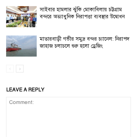
সাইবার হামলার ঝুঁকি মোকাবিলায় চট্টগ্রাম
বন্দরে অত্যাধুনিক নিরাপত্তা ব্যবস্থার উদ্বোধন
মাতারবাড়ী গভীর সমুদ্র বন্দর চ্যানেল: নিরাপদ
জাহাজ চলাচলে শুরু হলো ড্রেজিং
LEAVE A REPLY