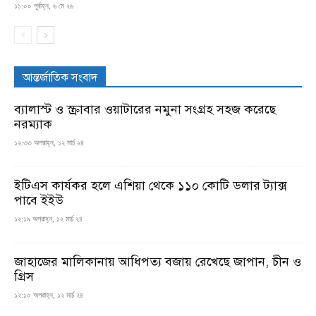
১১:০০ পূর্বাহ্ন, ৬ মে ২৬
আন্তর্জাতিক সংবাদ
ব্যালাস্ট ও স্ক্রাবার ওয়াটারের নমুনা সংগ্রহ সহজ করেছে
নরম্যাক
১২:৩৩ অপরাহ্ন, ১২ মার্চ ২৪
ইটিএস কার্যকর হলে এশিয়া থেকে ১১০ কোটি ডলার ট্যাক্স
পাবে ইইউ
১২:১৯ অপরাহ্ন, ১২ মার্চ ২৪
জাহাজের মালিকানায় আধিপত্য বজায় রেখেছে জাপান, চীন ও
গ্রিস
১২:১০ অপরাহ্ন, ১২ মার্চ ২৪