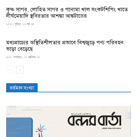
কৃষ্ণ সাগর, লোহিত সাগর ও পানামা খাল সংকটশিপিং খাতে
দীর্ঘমেয়াদি স্থবিরতার আশঙ্কা আঙ্কটাডের
১১:৫২ পূর্বাহ্ন, ১২ মার্চ ২৪
মধ্যপ্রাচ্যের অস্থিতিশীলতার প্রভাবে বিশ্বজুড়ে পণ্য পরিবহন
ভাড়া বেড়েছে
৬:৩০ অপরাহ্ন, ১৭ অক্টোবর ২৩
বর্তমান সংখ্যা