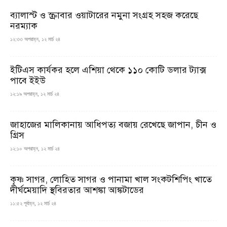
ব্যালাস্ট ও স্ক্রাবার ওয়াটারের নমুনা সংগ্রহ সহজ করেছে
নরম্যাক
১২:৩৩ অপরাহ্ন, ১২ মার্চ ২৪
ইটিএস কার্যকর হলে এশিয়া থেকে ১১০ কোটি ডলার ট্যাক্স
পাবে ইইউ
১২:১৯ অপরাহ্ন, ১২ মার্চ ২৪
জাহাজের মালিকানায় আধিপত্য বজায় রেখেছে জাপান, চীন ও
গ্রিস
১২:১০ অপরাহ্ন, ১২ মার্চ ২৪
কৃষ্ণ সাগর, লোহিত সাগর ও পানামা খাল সংকটশিপিং খাতে
দীর্ঘমেয়াদি স্থবিরতার আশঙ্কা আঙ্কটাডের
১১:৫২ পূর্বাহ্ন, ১২ মার্চ ২৪