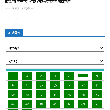
চট্টগ্রাম বন্দরে ৫জি নেটওয়ার্কের উদ্বোধন
১০:৩৩ অপরাহ্ন, ১২ জানুয়ারি ২৬
আর্কাইভ
১
২
৩
৪
৫
৭
৮
৯
১০
১১
১
১৩
৪
১৫
১৬
১
৮
১৯
২০
২১
২২
২৩
২৪
২৫
২৬
২৭
২