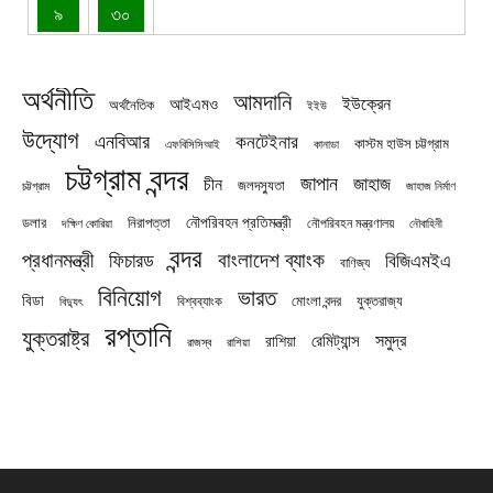
৯
৩০
অর্থনীতি
আমদানি
ইউক্রেন
আইএমও
অর্থনৈতিক
ইইউ
উদ্যোগ
এনবিআর
কনটেইনার
কাস্টম হাউস চট্টগ্রাম
এফবিসিসিআই
কানাডা
চট্টগ্রাম বন্দর
জাপান
জাহাজ
চীন
জলদস্যুতা
চট্টগ্রাম
জাহাজ নির্মাণ
নৌপরিবহন প্রতিমন্ত্রী
নিরাপত্তা
ডলার
নৌপরিবহন মন্ত্রণালয়
নৌবাহিনী
দক্ষিণ কোরিয়া
বন্দর
প্রধানমন্ত্রী
বাংলাদেশ ব্যাংক
ফিচারড
বিজিএমইএ
বাণিজ্য
বিনিয়োগ
ভারত
বিডা
যুক্তরাজ্য
বিশ্বব্যাংক
মোংলা বন্দর
বিদ্যুৎ
রপ্তানি
যুক্তরাষ্ট্র
সমুদ্র
রেমিট্যান্স
রাশিয়া
রাজস্ব
রাশিয়া