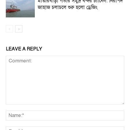
মাতারবাড়ী গভীর সমুদ্র বন্দর চ্যানেল: নিরাপদ
জাহাজ চলাচলে শুরু হলো ড্রেজিং
LEAVE A REPLY