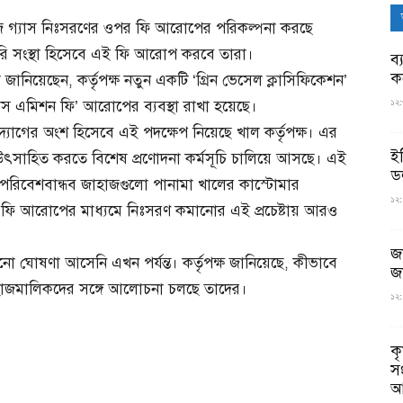
াউজ গ্যাস নিঃসরণের ওপর ফি আরোপের পরিকল্পনা করছে
কারি সংস্থা হিসেবে এই ফি আরোপ করবে তারা।
ব্
ক
 জানিয়েছেন, কর্তৃপক্ষ নতুন একটি ‘গ্রিন ভেসেল ক্লাসিফিকেশন’
১২:
্যাস এমিশন ফি’ আরোপের ব্যবস্থা রাখা হয়েছে।
োগের অংশ হিসেবে এই পদক্ষেপ নিয়েছে খাল কর্তৃপক্ষ। এর
ই
 উৎসাহিত করতে বিশেষ প্রণোদনা কর্মসূচি চালিয়ে আসছে। এই
ড
ানে পরিবেশবান্ধব জাহাজগুলো পানামা খালের কাস্টোমার
১২:
গ্যাস ফি আরোপের মাধ্যমে নিঃসরণ কমানোর এই প্রচেষ্টায় আরও
জ
ো ঘোষণা আসেনি এখন পর্যন্ত। কর্তৃপক্ষ জানিয়েছে, কীভাবে
জ
াহাজমালিকদের সঙ্গে আলোচনা চলছে তাদের।
১২:
ক
স
আ