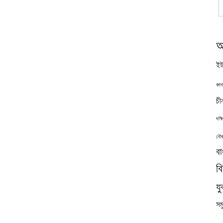
অ
ইউ
কান
চী
দক্
নৌব
বা
ব
যু
সমু