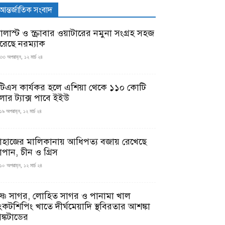
আন্তর্জাতিক সংবাদ
যালাস্ট ও স্ক্রাবার ওয়াটারের নমুনা সংগ্রহ সহজ
রেছে নরম্যাক
৩৩ অপরাহ্ন, ১২ মার্চ ২৪
টিএস কার্যকর হলে এশিয়া থেকে ১১০ কোটি
লার ট্যাক্স পাবে ইইউ
১৯ অপরাহ্ন, ১২ মার্চ ২৪
াহাজের মালিকানায় আধিপত্য বজায় রেখেছে
াপান, চীন ও গ্রিস
১০ অপরাহ্ন, ১২ মার্চ ২৪
ৃষ্ণ সাগর, লোহিত সাগর ও পানামা খাল
ংকটশিপিং খাতে দীর্ঘমেয়াদি স্থবিরতার আশঙ্কা
ঙ্কটাডের