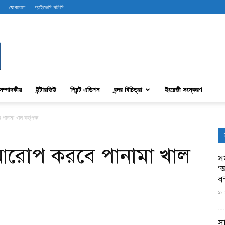
যোগাযোগ
প্রাইভেসি পলিসি
সম্পাদকীয়
ইন্টারভিউ
প্রিন্ট এডিশন
বন্দর বিচিত্রা
ইংরেজী সংস্করণ
ানামা খাল কর্তৃপক্ষ
ি আরোপ করবে পানামা খাল
সম
‘আ
ব
১১:
স