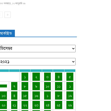
৩৩ অপরাহ্ন, ১২ জানুয়ারি ২৬
আর্কাইভ
১
২
৩
৪
৫
৭
৮
৯
১০
১১
১
১৩
৪
১৫
১৬
১
৮
১৯
২০
২১
২২
২৩
২৪
২৫
২৬