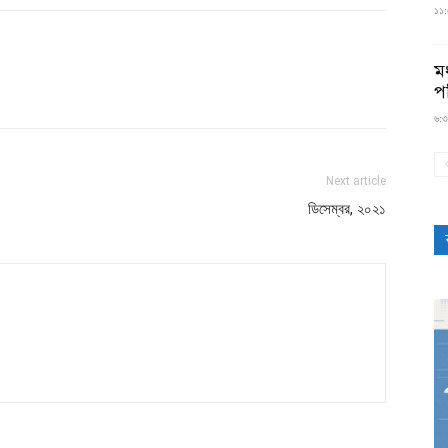
১১:৫
মধ
প
৬:৩
Next article
ডিসেম্বর, ২০২১