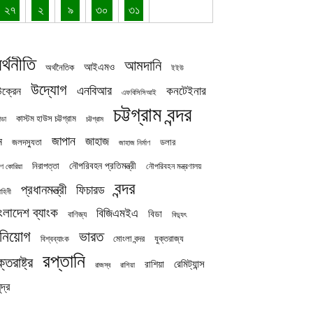
২৭
২
৯
৩০
৩১
র্থনীতি
আমদানি
আইএমও
অর্থনৈতিক
ইইউ
উদ্যোগ
এনবিআর
কনটেইনার
ক্রেন
এফবিসিসিআই
চট্টগ্রাম বন্দর
কাস্টম হাউস চট্টগ্রাম
চট্টগ্রাম
াডা
জাপান
জাহাজ
ন
জলদস্যুতা
ডলার
জাহাজ নির্মাণ
নৌপরিবহন প্রতিমন্ত্রী
নিরাপত্তা
নৌপরিবহন মন্ত্রণালয়
ষিণ কোরিয়া
বন্দর
প্রধানমন্ত্রী
ফিচারড
াহিনী
ংলাদেশ ব্যাংক
বিজিএমইএ
বিডা
বাণিজ্য
বিদ্যুৎ
িনিয়োগ
ভারত
যুক্তরাজ্য
বিশ্বব্যাংক
মোংলা বন্দর
রপ্তানি
ক্তরাষ্ট্র
রেমিট্যান্স
রাশিয়া
রাজস্ব
রাশিয়া
দ্র