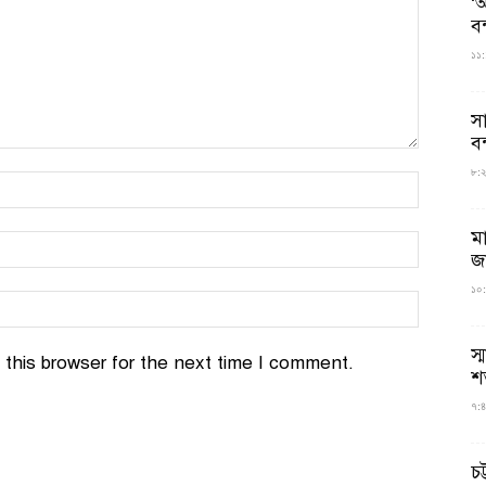
‘আ
ব
১১:
স
বন
৮:২৬
ম
জ
১০:
স্
this browser for the next time I comment.
শ
৭:৪
চট