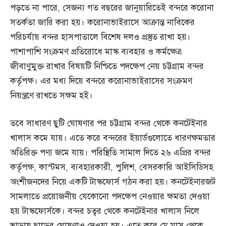
পড়তে না পারে, সেজন্য গত বছরের জানুয়ারিতেই বন্দরে করোনা
সতর্কতা জারি করা হয়। করোনাভাইরাসে আক্রান্ত নাবিকের
পরিচর্যায় বন্দর হাসপাতালে বিশেষ দলও প্রস্তুত রাখা হয়।
পাশাপাশি সংক্রমণ প্রতিরোধে মাস্ক ব্যবহার ও কর্মক্ষেত্র
জীবাণুমুক্ত রাখার বিষয়টি নিশ্চিতে পদক্ষেপ নেয় চট্টগ্রাম বন্দর
কর্তৃপক্ষ। এর মধ্য দিয়ে বন্দরে করোনাভাইরাসের সংক্রমণ
নিয়ন্ত্রণে রাখতে সক্ষম হই।
তবে সাধারণ ছুটি ঘোষণার পর চট্টগ্রাম বন্দর থেকে কনটেইনার
খালাস কমে যায়। এতে করে বন্দরের ইয়ার্ডগুলোতে ধারণক্ষমতার
অতিরিক্ত পণ্য জমে যায়। পরিস্থিতি সামাল দিতে ২৬ এপ্রির বন্দর
কর্তৃপক্ষ, কাস্টমস, ব্যবহারকারী, পুলিশ, বেসরকারি আইসিডিসহ
অংশীজনদের নিয়ে একটি টাস্কফোর্স গঠন করা হয়। কনটেইনারজট
সামলাতে প্রয়োজনীয় যেকোনো পদক্ষেপ নেওয়ার ক্ষমতা দেওয়া
হয় টাস্কফোর্সকে। বন্দর চত্বর থেকে কনটেইনার খালাস নিলে
ভাড়ায় ছাড়ের ঘোষণাও দেওয়া হয়। এতে করে মে মাস থেকে