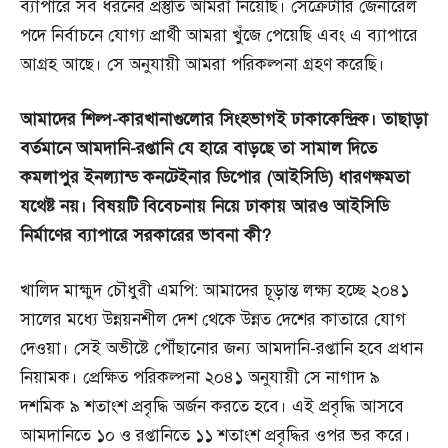
ব্যাপারে সব ধরনের প্রস্তুতি আমরা নিয়েছি। সেক্রেটারি জেনারেল
পদে নির্বাচনে যোগ্য প্রার্থী আমরা খুঁজে পেয়েছি এবং এ ব্যাপারে
আগ্রহ আছে। সে অনুযায়ী আমরা পরিকল্পনা গ্রহণ করেছি।
আমাদের
শিল্প-
কারখানাগুলোর
সিংহভাগই
ঢাকাকেন্দ্রিক।
তাছাড়া
বর্তমানে
আমদানি-
রপ্তানি
যে
হারে
বাড়ছে
তা
সামাল
দিতে
কমলাপুর
ইনল্যান্ড
কনটেইনার
ডিপোর (
আইসিডি)
ধারণক্ষমতা
যথেষ্ট
নয়।
বিষয়টি
বিবেচনায়
নিয়ে
ঢাকায়
আরও
আইসিডি
নির্মাণের
ব্যাপারে
সরকারের
ভাবনা
কী?
খালিদ মাহ্মুদ চৌধুরী এমপি: আমাদের চূড়ান্ত লক্ষ্য হচ্ছে ২০৪১
সালের মধ্যে উন্নয়নশীল দেশ থেকে উন্নত দেশের কাতারে যোগ
দেওয়া। সেই অভীষ্টে পৌঁছানোর জন্য আমদানি-রপ্তানি হবে প্রধান
নিয়ামক। প্রেক্ষিত পরিকল্পনা ২০৪১ অনুযায়ী সে নাগাদ ৯
দশমিক ৯ শতাংশ প্রবৃদ্ধি অর্জন করতে হবে। এই প্রবৃদ্ধি আসবে
আমদানিতে ১০ ও রপ্তানিতে ১১ শতাংশ প্রবৃদ্ধির ওপর ভর করে।