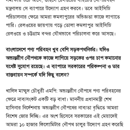
সমীক্ষায় উঠে আসে, তাহলে রেলওয়ের বাইরেও নৌপরিবহন
মন্ত্রণালয় সে ব্যাপারে উদ্যোগ গ্রহণ করবে। তবে আইসিডি
পরিচালনার ক্ষেত্রে আমরা কমলাপুরের অভিজ্ঞতা কাজে লাগাতে
পারি। রেলওয়ের জায়গায় গড়ে তোলা কমলাপুর আইসিডি
রেলওয়ে ও চট্টগ্রাম বন্দর যৌথভাবে পরিচালনা করে আসছে।
বাংলাদেশে
পণ্য
পরিবহন
খুব
বেশি
সড়কপথনির্ভর।
যদিও
অভ্যন্তরীণ
নৌপথকে
কাজে
লাগিয়ে
সড়কের
ওপর
চাপ
কমানোর
যথেষ্ট
সুযোগ
রয়েছে।
এ
ব্যাপারে
সরকারের
পরিকল্পনা
ও
তার
বাস্তবায়ন
সম্পর্কে
যদি
কিছু
বলেন?
খালিদ মাহ্মুদ চৌধুরী এমপি: অভ্যন্তরীণ নৌপথে পণ্য পরিবহনের
ক্ষেত্রে নাব্যসংকট একটি বড় বাধা। মাননীয় প্রধানমন্ত্রী শেখ
হাসিনার নির্দেশনায় অভ্যন্তরীণ নৌপথের নাব্যতা বৃদ্ধিতে আমরা
বিশেষ জোর দিচ্ছি। এর অংশ হিসেবে সরকারের এই মেয়াদেই
আমরা ১০ হাজার কিলোমিটার নৌপথ চালুর উদ্যোগ গ্রহণ করেছি