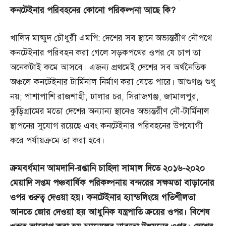
কনটেইনার
পরিবহনের
কোনো
পরিকল্পনা
আছে
কি?
খালিদ মাহ্মুদ চৌধুরী এমপি: দেশের সব স্থানে অভ্যন্তরীণ নৌপথে
কনটেইনার পরিবহন করা গেলে সড়কপথের ওপর যে চাপ তা
অনেকটাই কমে আসবে। এজন্য প্রথমেই দেশের সব অর্থনৈতিক
অঞ্চলে কনটেইনার টার্মিনাল নির্মাণ করা যেতে পারে। আশুগঞ্জ শুধু
নয়; পাশাপাশি রাজশাহী, ঢালার চর, সিরাজগঞ্জ, জামালপুর,
কুড়িগ্রামের মতো দেশের অন্যান্য স্থানেও অভ্যন্তরীণ নৌ-টার্মিনাল
স্থাপনের সুযোগ রয়েছে এবং কনটেইনার পরিবহনের উপযোগী
করে পর্যায়ক্রমে তা করা হবে।
ক্রমবর্ধমান
আমদানি-
রপ্তানি
চাহিদা
সামাল
দিতে
২০১৬-
২০২০
মেয়াদি
সপ্তম
পঞ্চবার্ষিক
পরিকল্পনায়
বন্দরের
সক্ষমতা
বাড়ানোর
ওপর
গুরুত্ব
দেওয়া
হয়।
কনটেইনার
হ্যান্ডলিংয়ে
গতিশীলতা
আনতে
জোর
দেওয়া
হয়
আধুনিক
যন্ত্রপাতি
ক্রয়ের
ওপর।
বিশেষ