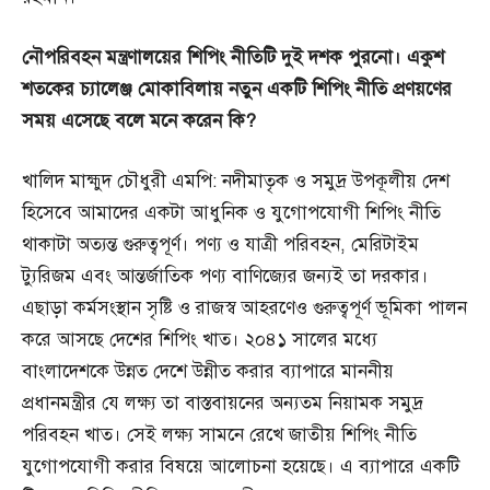
নৌপরিবহন
মন্ত্রণালয়ের
শিপিং
নীতিটি
দুই
দশক
পুরনো।
একুশ
শতকের
চ্যালেঞ্জ
মোকাবিলায়
নতুন
একটি
শিপিং
নীতি
প্রণয়ণের
সময়
এসেছে
বলে
মনে
করেন
কি?
খালিদ মাহ্মুদ চৌধুরী এমপি: নদীমাতৃক ও সমুদ্র উপকূলীয় দেশ
হিসেবে আমাদের একটা আধুনিক ও যুগোপযোগী শিপিং নীতি
থাকাটা অত্যন্ত গুরুত্বপূর্ণ। পণ্য ও যাত্রী পরিবহন, মেরিটাইম
ট্যুরিজম এবং আন্তর্জাতিক পণ্য বাণিজ্যের জন্যই তা দরকার।
এছাড়া কর্মসংস্থান সৃষ্টি ও রাজস্ব আহরণেও গুরুত্বপূর্ণ ভূমিকা পালন
করে আসছে দেশের শিপিং খাত। ২০৪১ সালের মধ্যে
বাংলাদেশকে উন্নত দেশে উন্নীত করার ব্যাপারে মাননীয়
প্রধানমন্ত্রীর যে লক্ষ্য তা বাস্তবায়নের অন্যতম নিয়ামক সমুদ্র
পরিবহন খাত। সেই লক্ষ্য সামনে রেখে জাতীয় শিপিং নীতি
যুগোপযোগী করার বিষয়ে আলোচনা হয়েছে। এ ব্যাপারে একটি