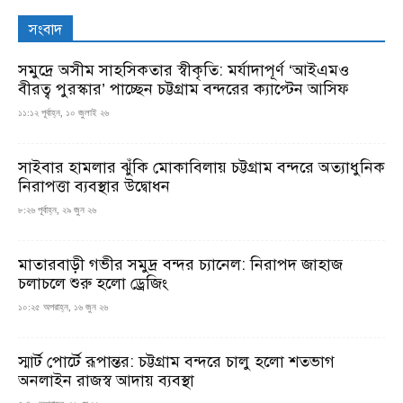
সংবাদ
সমুদ্রে অসীম সাহসিকতার স্বীকৃতি: মর্যাদাপূর্ণ ‘আইএমও
বীরত্ব পুরস্কার’ পাচ্ছেন চট্টগ্রাম বন্দরের ক্যাপ্টেন আসিফ
১১:১২ পূর্বাহ্ন, ১০ জুলাই ২৬
সাইবার হামলার ঝুঁকি মোকাবিলায় চট্টগ্রাম বন্দরে অত্যাধুনিক
নিরাপত্তা ব্যবস্থার উদ্বোধন
৮:২৬ পূর্বাহ্ন, ২৯ জুন ২৬
মাতারবাড়ী গভীর সমুদ্র বন্দর চ্যানেল: নিরাপদ জাহাজ
চলাচলে শুরু হলো ড্রেজিং
১০:২৫ অপরাহ্ন, ১৬ জুন ২৬
স্মার্ট পোর্টে রূপান্তর: চট্টগ্রাম বন্দরে চালু হলো শতভাগ
অনলাইন রাজস্ব আদায় ব্যবস্থা