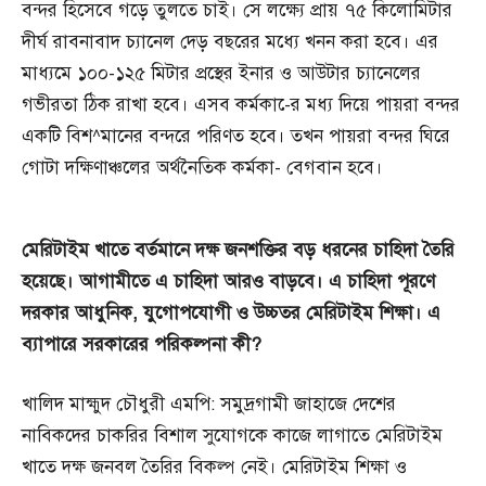
বন্দর হিসেবে গড়ে তুলতে চাই। সে লক্ষ্যে প্রায় ৭৫ কিলোমিটার
দীর্ঘ রাবনাবাদ চ্যানেল দেড় বছরের মধ্যে খনন করা হবে। এর
মাধ্যমে ১০০-১২৫ মিটার প্রস্থের ইনার ও আউটার চ্যানেলের
গভীরতা ঠিক রাখা হবে। এসব কর্মকা-ের মধ্য দিয়ে পায়রা বন্দর
একটি বিশ^মানের বন্দরে পরিণত হবে। তখন পায়রা বন্দর ঘিরে
গোটা দক্ষিণাঞ্চলের অর্থনৈতিক কর্মকা- বেগবান হবে।
মেরিটাইম
খাতে
বর্তমানে
দক্ষ
জনশক্তির
বড়
ধরনের
চাহিদা
তৈরি
হয়েছে।
আগামীতে
এ
চাহিদা
আরও
বাড়বে।
এ
চাহিদা
পূরণে
দরকার
আধুনিক,
যুগোপযোগী
ও
উচ্চতর
মেরিটাইম
শিক্ষা।
এ
ব্যাপারে
সরকারের
পরিকল্পনা
কী?
খালিদ মাহ্মুদ চৌধুরী এমপি: সমুদ্রগামী জাহাজে দেশের
নাবিকদের চাকরির বিশাল সুযোগকে কাজে লাগাতে মেরিটাইম
খাতে দক্ষ জনবল তৈরির বিকল্প নেই। মেরিটাইম শিক্ষা ও