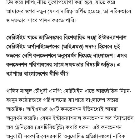
টিম করে শিপিং নীতি যুগোপযোগী করা হবে, যাতে করে
আমাদের ওপর নতুন যেসব দায়িত্ব অর্পিত হয়েছে, তা সঠিকভাবে
ও দক্ষতার সাথে পালন করতে পারি।
মেরিটাইম
খাতে
জাতিসংঘের
বিশেষায়িত
সংস্থা
ইন্টারন্যাশনাল
মেরিটাইম
অর্গানাইজেশনের (
আইএমও)
সদস্য
হিসেবে
দুই
ডজনের
বেশি
কনভেনশনে
অনুসমর্থন
দিয়েছে
বাংলাদেশ।
এসব
কনভেনশন
পরিপালনের
সাথে
সক্ষমতার
বিষয়টি
জড়িত।
এ
ব্যাপারে
বাংলাদেশের
নীতি
কী?
খালিদ মাহ্মুদ চৌধুরী এমপি: মেরিটাইম খাতে আন্তর্জাতিক নিয়ম-
কানুন কঠোরভাবে পরিপালনের ব্যাপারে বাংলাদেশ অত্যন্ত
আন্তরিক। আইএমওর ২৫টি কনভেনশন ইতিমধ্যেই আমরা
অনুসর্থন করেছি। যেমন ইন্টারন্যাশনাল কনভেনশন অব স্ট্যান্ডার্ডস
অব ট্রেনিংয়ের (এসটিসিডব্লিউ) কথাই ধরুন। এই কনভেনশন
অনুযায়ী সরকারি-বেসরকারি অনুমোদিত প্রতিষ্ঠানগুলো নাবিক