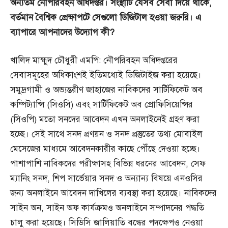
অন্যতম
নৌপরিবহন
অধিদপ্তর।
সংস্থাটি
যেসব
সেবা
দিয়ে
থাকে,
বর্তমান
বৈশ্বিক
প্রেক্ষাপটে
সেগুলো
ডিজিটাল
হওয়া
জরুরি।
এ
ব্যাপারে
আপনাদের
উদ্যোগ
কী?
খালিদ মাহ্মুদ চৌধুরী এমপি: নৌপরিবহন অধিদপ্তরের
সেবাসমূহের অধিকাংশই ইতিমধ্যেই ডিজিটাইজ করা হয়েছে।
সমুদ্রগামী ও অভ্যন্তরীণ জাহাজের নাবিকদের সার্টিফিকেট অব
কম্পিট্যান্সি (সিওসি) এবং সার্টিফিকেট অব প্রোফিসিয়েন্সির
(সিওপি) মতো সনদের আবেদন এখন অনলাইনেই গ্রহণ করা
হচ্ছে। সেই সাথে সনদ প্রণয়ন ও সনদ প্রস্তুতের তথ্য মোবাইল
মেসেজের মাধ্যমে আবেদনকারীর কাছে পৌঁছে দেওয়া হচ্ছে।
পাশাপাশি নাবিকদের পরীক্ষাসহ বিভিন্ন ধরনের আবেদন, সেফ
ম্যানিং সনদ, শিপ সার্ভেয়ার সনদ ও অন্যান্য বিষয়ে এনওসির
জন্য অনলাইনে আবেদন দাখিলের ব্যবস্থা করা হয়েছে। নাবিকদের
সাইন অন, সাইন অফ কার্যক্রমও অনলাইনে সম্পাদনের পদ্ধতি
চালু করা হয়েছে। সিডিসি জালিয়াতি বন্ধের পদক্ষেপও নেওয়া