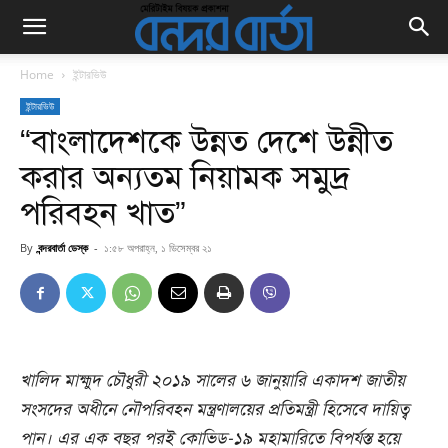
Home
ইন্টারভিউ
ইন্টারভিউ
“বাংলাদেশকে উন্নত দেশে উন্নীত
করার অন্যতম নিয়ামক সমুদ্র
পরিবহন খাত”
By
বন্দরবার্তা ডেস্ক
-
১:৫৮ অপরাহ্ন, ১ ডিসেম্বর ২১
খালিদ
মাহ্মুদ
চৌধুরী
২০১৯
সালের
৬
জানুয়ারি
একাদশ
জাতীয়
সংসদের
অধীনে
নৌপরিবহন
মন্ত্রণালয়ের
প্রতিমন্ত্রী
হিসেবে
দায়িত্ব
পান।
এর
এক
বছর
পরই
কোভিড-
১৯
মহামারিতে
বিপর্যস্ত
হয়ে