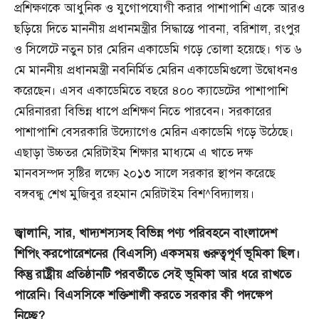
প্রশিক্ষণকে আধুনিক ও যুগোপযোগী করার পাশাপাশি একে আরও
ছড়িয়ে দিতে মাননীয় প্রধানমন্ত্রীর সিদ্ধান্তে পাবনা, বরিশাল, রংপুর
ও সিলেটে নতুন চার মেরিন একাডেমি গড়ে তোলা হয়েছে। গত ৬
মে মাননীয় প্রধানমন্ত্রী নবনির্মিত মেরিন একাডেমিগুলো উদ্বোধনও
করেছেন। এসব একাডেমিতে বছরে ৪০০ ক্যাডেটের পাশাপাশি
মেরিনাররা বিভিন্ন ধাপে প্রশিক্ষণ নিতে পারবেন। সরকারের
পাশাপাশি বেসরকারি উদ্যোগেও মেরিন একাডেমি গড়ে উঠেছে।
এছাড়া উচ্চতর মেরিটাইম শিক্ষার মাধ্যমে এ খাতে দক্ষ
মানবসম্পদ সৃষ্টির লক্ষ্যে ২০১৩ সালে সরকার স্থাপন করেছে
বঙ্গবন্ধু শেখ মুজিবুর রহমান মেরিটাইম বিশ^বিদ্যালয়।
জ্বালানি,
সার,
খাদ্যশস্যসহ
বিভিন্ন
পণ্য
পরিবহনে
বাংলাদেশ
শিপিং
করপোরেশনের (
বিএসসি)
একসময়
গুরুত্বপূর্ণ
ভূমিকা
ছিল।
কিন্তু
রাষ্ট্রীয়
প্রতিষ্ঠানটি
পরবর্তীতে
সেই
ভূমিকা
আর
ধরে
রাখতে
পারেনি।
বিএসসিকে
শক্তিশালী
করতে
সরকার
কী
পদক্ষেপ
নিচ্ছে?