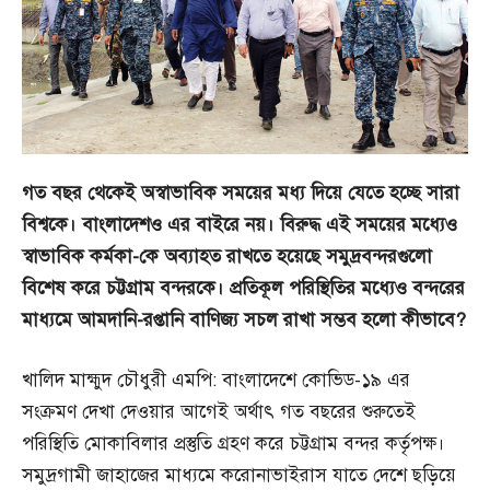
গত
বছর
থেকেই
অস্বাভাবিক
সময়ের
মধ্য
দিয়ে
যেতে
হচ্ছে
সারা
বিশ্বকে।
বাংলাদেশও
এর
বাইরে
নয়।
বিরুদ্ধ
এই
সময়ের
মধ্যেও
স্বাভাবিক
কর্মকা-
কে
অব্যাহত
রাখতে
হয়েছে
সমুদ্রবন্দরগুলো
বিশেষ
করে
চট্টগ্রাম
বন্দরকে।
প্রতিকূল
পরিস্থিতির
মধ্যেও
বন্দরের
মাধ্যমে
আমদানি-
রপ্তানি
বাণিজ্য
সচল
রাখা
সম্ভব
হলো
কীভাবে?
খালিদ মাহ্মুদ চৌধুরী এমপি: বাংলাদেশে কোভিড-১৯ এর
সংক্রমণ দেখা দেওয়ার আগেই অর্থাৎ গত বছরের শুরুতেই
পরিস্থিতি মোকাবিলার প্রস্তুতি গ্রহণ করে চট্টগ্রাম বন্দর কর্তৃপক্ষ।
সমুদ্রগামী জাহাজের মাধ্যমে করোনাভাইরাস যাতে দেশে ছড়িয়ে