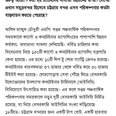
গুরুত্ব
আরোপ
করা
হয়
চ্যানেলের
নাব্যতা
উন্নয়নের
ওপর।
দেশের
প্রধান
সমুদ্রবন্দর
হিসেবে
চট্টগ্রাম
বন্দর
এসব
পরিকল্পনার
কতটা
বাস্তবায়ন
করতে
পেরেছে?
খালিদ মাহ্মুদ চৌধুরী এমপি: সপ্তম পঞ্চবার্ষিক পরিকল্পনার
সময়কালে কার্গো ও কনটেইনার হ্যান্ডলিংয়ের পাশাপাশি উন্নয়ন
কর্মকা-ে অসামান্য সাফল্য দেখিয়েছি। বর্ধিত চাহিদার কথা
বিবেচনায় নিয়ে ১৫০টি কার্গো ও কনটেইনার হ্যান্ডলিং যন্ত্রপাতি
কেনা হয়েছে। এর মধ্যে ১০টি শিপ টু শোর গ্যান্ট্রি ক্রেনও রয়েছে।
কনটেইনার ধারণক্ষমতা ৩৭ হাজার থেকে বর্ধিত করে ৫০ হাজার
টিইইউ করা হয়েছে। দোরগোড়ায় সেবা পৌঁছে দিতে বেসরকারি
উদ্যোক্তাদের ইনল্যান্ড কনটেইনার টার্মিনালে (আইসিডি)
বিনিয়োগে উৎসাহিত করা হয়েছে। এর ফলে সপ্তম পঞ্চবার্ষিক
পরিকল্পনার সময়কালে নতুন দুটি বেসরকারি আইসিডি নির্মিত
হয়েছে, যা নিয়ে বেসরকারি আইসিডির সংখ্যা দাঁড়িয়েছে
১৮টিতে। চট্টগ্রাম বন্দরের জন্য একটি টাগ বোট, একটি হারবার