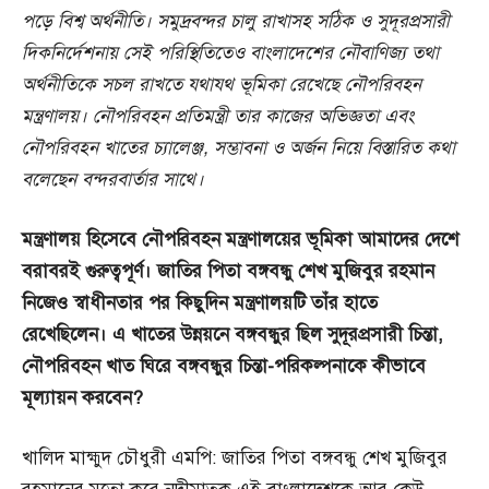
পড়ে
বিশ্ব
অর্থনীতি।
সমুদ্রবন্দর
চালু
রাখাসহ
সঠিক
ও
সুদূরপ্রসারী
দিকনির্দেশনায়
সেই
পরিস্থিতিতেও
বাংলাদেশের
নৌবাণিজ্য
তথা
অর্থনীতিকে
সচল
রাখতে
যথাযথ
ভূমিকা
রেখেছে
নৌপরিবহন
মন্ত্রণালয়।
নৌপরিবহন
প্রতিমন্ত্রী
তার
কাজের
অভিজ্ঞতা
এবং
নৌপরিবহন
খাতের
চ্যালেঞ্জ,
সম্ভাবনা
ও
অর্জন
নিয়ে
বিস্তারিত
কথা
বলেছেন
বন্দরবার্তার
সাথে।
মন্ত্রণালয়
হিসেবে
নৌপরিবহন
মন্ত্রণালয়ের
ভূমিকা
আমাদের
দেশে
বরাবরই
গুরুত্বপূর্ণ।
জাতির
পিতা
বঙ্গবন্ধু
শেখ
মুজিবুর
রহমান
নিজেও
স্বাধীনতার
পর
কিছুদিন
মন্ত্রণালয়টি
তাঁর
হাতে
রেখেছিলেন।
এ
খাতের
উন্নয়নে
বঙ্গবন্ধুর
ছিল
সুদূরপ্রসারী
চিন্তা,
নৌপরিবহন
খাত
ঘিরে
বঙ্গবন্ধুর
চিন্তা-
পরিকল্পনাকে
কীভাবে
মূল্যায়ন
করবেন?
খালিদ মাহ্মুদ চৌধুরী এমপি: জাতির পিতা বঙ্গবন্ধু শেখ মুজিবুর