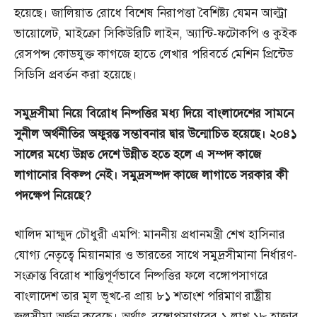
হয়েছে। জালিয়াত রোধে বিশেষ নিরাপত্তা বৈশিষ্ট্য যেমন আল্ট্রা
ভায়োলেট, মাইক্রো সিকিউরিটি লাইন, অ্যান্টি-ফটোকপি ও কুইক
রেসপন্স কোডযুক্ত কাগজে হাতে লেখার পরিবর্তে মেশিন প্রিন্টেড
সিডিসি প্রবর্তন করা হয়েছে।
সমুদ্রসীমা
নিয়ে
বিরোধ
নিষ্পত্তির
মধ্য
দিয়ে
বাংলাদেশের
সামনে
সুনীল
অর্থনীতির
অফুরন্ত
সম্ভাবনার
দ্বার
উন্মোচিত
হয়েছে।
২০৪১
সালের
মধ্যে
উন্নত
দেশে
উন্নীত
হতে
হলে
এ
সম্পদ
কাজে
লাগানোর
বিকল্প
নেই।
সমুদ্রসম্পদ
কাজে
লাগাতে
সরকার
কী
পদক্ষেপ
নিয়েছে?
খালিদ মাহ্মুদ চৌধুরী এমপি: মাননীয় প্রধানমন্ত্রী শেখ হাসিনার
যোগ্য নেতৃত্বে মিয়ানমার ও ভারতের সাথে সমুদ্রসীমানা নির্ধারণ-
সংক্রান্ত বিরোধ শান্তিপূর্ণভাবে নিষ্পত্তির ফলে বঙ্গোপসাগরে
বাংলাদেশ তার মূল ভূখ-ের প্রায় ৮১ শতাংশ পরিমাণ রাষ্ট্রীয়
জলসীমা অর্জন করেছে। অর্থাৎ বঙ্গোপসাগরের ১ লাখ ১৮ হাজার