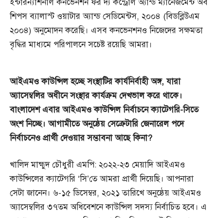
ইন্টারন্যাশনাল কনভেনশন ফর দ্য কন্ট্রোল অ্যান্ড ম্যানেজমেন্ট অব
শিপস ব্যালাস্ট ওয়াটার অ্যান্ড সেডিমেন্টস, ২০০৪ (বিডব্লিউএম
২০০৪) অনুমোদন করেছি। এসব কনভেনশনও নিজেদের সক্ষমতা
বৃদ্ধির মাধ্যমে পরিপালনে সচেষ্ট রয়েছি আমরা।
আইএমও
কাউন্সিল
হচ্ছে
সংস্থাটির
কার্যনির্বাহী
অঙ্গ,
যারা
অ্যাসেম্বলির
অধীনে
সংস্থার
কার্যক্রম
দেখভাল
করে
থাকে।
বাংলাদেশ
এবার
আইএমও
কাউন্সিল
নির্বাচনে
ক্যাটেগরি-
সিতে
অংশ
নিচ্ছে।
আগামীতে
অনুষ্ঠেয়
সেক্রেটারি
জেনারেল
পদে
নির্বাচনেও
প্রার্থী
দেওয়ার
সম্ভাবনা
আছে
কিনা?
খালিদ মাহ্মুদ চৌধুরী এমপি: ২০২২-২৩ মেয়াদি আইএমও
কাউন্সিলের ক্যাটেগরি ‘সি’তে আমরা প্রার্থী দিয়েছি। আপনারা
সেটা জানেন। ৬-১৫ ডিসেম্বর, ২০২১ তারিখে অনুষ্ঠেয় আইএমও
অ্যাসেম্বলির ৩৭তম অধিবেশনে কাউন্সিল সদস্য নির্বাচিত হবে। এ