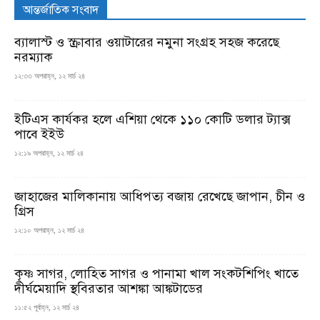
আন্তর্জাতিক সংবাদ
ব্যালাস্ট ও স্ক্রাবার ওয়াটারের নমুনা সংগ্রহ সহজ করেছে
নরম্যাক
১২:৩৩ অপরাহ্ন, ১২ মার্চ ২৪
ইটিএস কার্যকর হলে এশিয়া থেকে ১১০ কোটি ডলার ট্যাক্স
পাবে ইইউ
১২:১৯ অপরাহ্ন, ১২ মার্চ ২৪
জাহাজের মালিকানায় আধিপত্য বজায় রেখেছে জাপান, চীন ও
গ্রিস
১২:১০ অপরাহ্ন, ১২ মার্চ ২৪
কৃষ্ণ সাগর, লোহিত সাগর ও পানামা খাল সংকটশিপিং খাতে
দীর্ঘমেয়াদি স্থবিরতার আশঙ্কা আঙ্কটাডের
১১:৫২ পূর্বাহ্ন, ১২ মার্চ ২৪