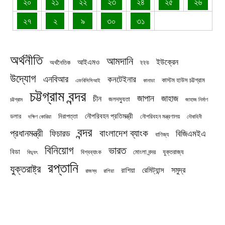
২০
২১
২২
২৩
২৪
২৫
২৬
২৭
২
৯
৩০
৩১
অর্থনীতি
আমদানি
ইউক্রেন
আইএমও
অর্থনৈতিক
ইইউ
উদ্যোগ
এনবিআর
কনটেইনার
কাস্টম হাউস চট্টগ্রাম
এফবিসিসিআই
কানাডা
চট্টগ্রাম বন্দর
জাপান
জাহাজ
চীন
জলদস্যুতা
চট্টগ্রাম
জাহাজ নির্মাণ
নৌপরিবহন প্রতিমন্ত্রী
নিরাপত্তা
ডলার
নৌপরিবহন মন্ত্রণালয়
নৌবাহিনী
দক্ষিণ কোরিয়া
বন্দর
প্রধানমন্ত্রী
বাংলাদেশ ব্যাংক
ফিচারড
বিজিএমইএ
বাণিজ্য
বিনিয়োগ
ভারত
বিডা
যুক্তরাজ্য
বিশ্বব্যাংক
মোংলা বন্দর
বিদ্যুৎ
রপ্তানি
যুক্তরাষ্ট্র
সমুদ্র
রেমিট্যান্স
রাশিয়া
রাজস্ব
রাশিয়া