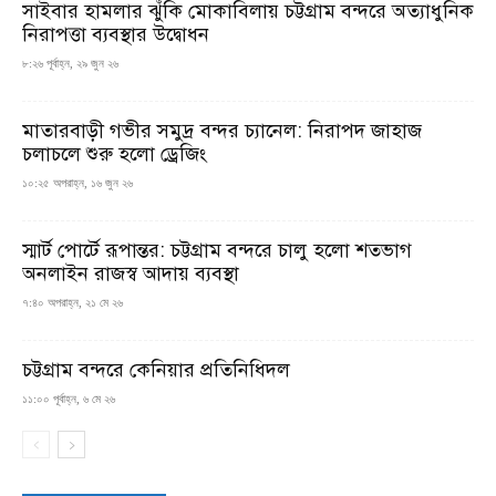
সাইবার হামলার ঝুঁকি মোকাবিলায় চট্টগ্রাম বন্দরে অত্যাধুনিক
নিরাপত্তা ব্যবস্থার উদ্বোধন
৮:২৬ পূর্বাহ্ন, ২৯ জুন ২৬
মাতারবাড়ী গভীর সমুদ্র বন্দর চ্যানেল: নিরাপদ জাহাজ
চলাচলে শুরু হলো ড্রেজিং
১০:২৫ অপরাহ্ন, ১৬ জুন ২৬
স্মার্ট পোর্টে রূপান্তর: চট্টগ্রাম বন্দরে চালু হলো শতভাগ
অনলাইন রাজস্ব আদায় ব্যবস্থা
৭:৪০ অপরাহ্ন, ২১ মে ২৬
চট্টগ্রাম বন্দরে কেনিয়ার প্রতিনিধিদল
১১:০০ পূর্বাহ্ন, ৬ মে ২৬