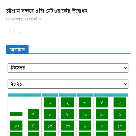
চট্টগ্রাম বন্দরে ৫জি নেটওয়ার্কের উদ্বোধন
১০:৩৩ অপরাহ্ন, ১২ জানুয়ারি ২৬
আর্কাইভ
১
২
৩
৪
৫
৭
৮
৯
১০
১১
১
১৩
৪
১৫
১৬
১
৮
১৯