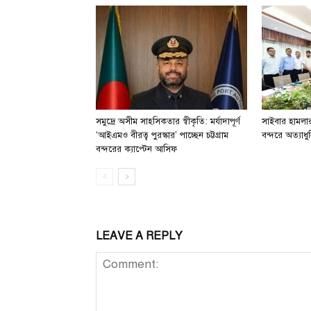
সমুদ্রে অসীম সাহসিকতার স্বীকৃতি: মর্যাদাপূর্ণ
সাইবার হামলার 
‘আইএমও বীরত্ব পুরস্কার’ পাচ্ছেন চট্টগ্রাম
বন্দরে অত্যাধুন
বন্দরের ক্যাপ্টেন আসিফ
LEAVE A REPLY