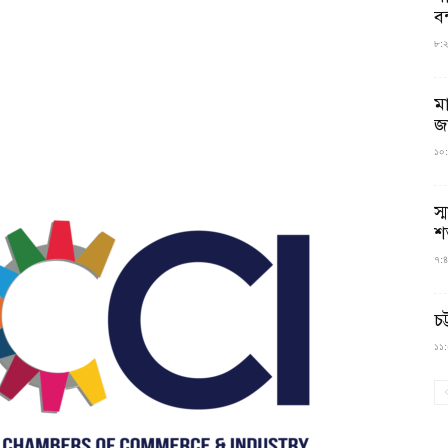
বন
৮:২৬
ম
জ
১০:
স্
শ
৭:৪
চট
১১:০