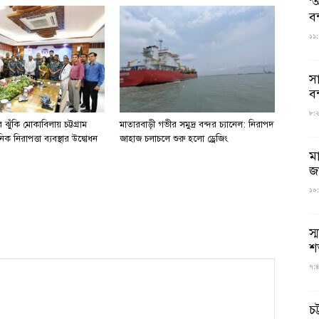
‘আ
ব
১১:
স
বন
৮:২৬
ঝুঁকি মোকাবিলায় চট্টগ্রাম
মাতারবাড়ী গভীর সমুদ্র বন্দর চ্যানেল: নিরাপদ
িক নিরাপত্তা ব্যবস্থার উদ্বোধন
জাহাজ চলাচলে শুরু হলো ড্রেজিং
ম
জ
১০:
স্
শ
৭:৪
চট