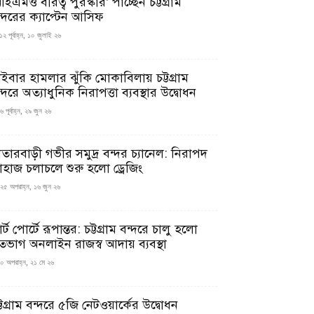
ইএমও বীরত্ব পুরস্কার’ পাচ্ছেন চট্টগ্রাম
ন্দরের ক্যাপ্টেন আসিফ
১২ পূর্বাহ্ন, ১০ জুলাই ২৬
াইবার হামলার ঝুঁকি মোকাবিলায় চট্টগ্রাম
্দরে অত্যাধুনিক নিরাপত্তা ব্যবস্থার উদ্বোধন
 পূর্বাহ্ন, ২৯ জুন ২৬
াতারবাড়ী গভীর সমুদ্র বন্দর চ্যানেল: নিরাপদ
াহাজ চলাচলে শুরু হলো ড্রেজিং
২৫ অপরাহ্ন, ১৬ জুন ২৬
মার্ট পোর্টে রূপান্তর: চট্টগ্রাম বন্দরে চালু হলো
তভাগ অনলাইন রাজস্ব আদায় ব্যবস্থা
০ অপরাহ্ন, ২১ মে ২৬
্টগ্রাম বন্দরে ৫জি নেটওয়ার্কের উদ্বোধন