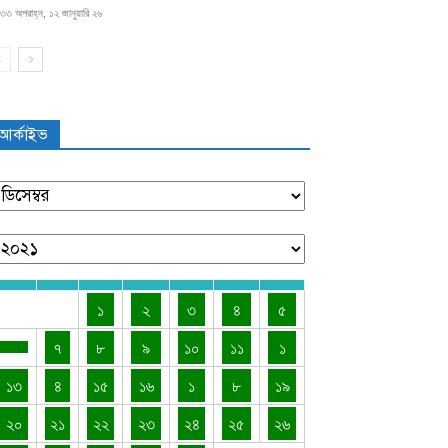
৩৩ অপরাহ্ন, ১২ জানুয়ারি ২৬
আর্কাইভ
১
২
৩
৪
৫
৭
৮
৯
১০
১১
১
১৩
৪
১৫
১৬
১
৮
১৯
২০
২১
২২
২৩
২৪
২৫
২৬