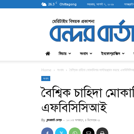
C
26.3
শুক্রবার, আগস্ট ৭, ২০২৬
সাবস্ক্রাই
Chittagong
বন্দরবার্তা
ফিচার
সংবাদ
ইনফোগ্রাফিক্স
Home
সংবাদ
বৈশ্বিক চাহিদা মোকাবিলায় মাস্টারপ্ল্যান করছে এফবিসিসি
সংবাদ
বৈশ্বিক চাহিদা মোকাব
এফবিসিসিআই
By
বন্দরবার্তা ডেস্ক
-
১০:০৪ অপরাহ্ন, ৪ ডিসেম্বর ২১