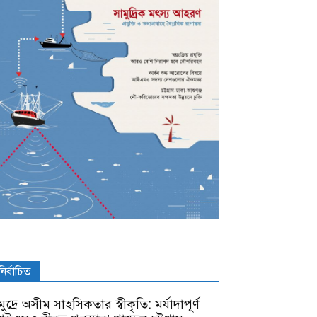
নির্বাচিত
ুদ্রে অসীম সাহসিকতার স্বীকৃতি: মর্যাদাপূর্ণ