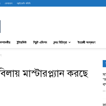
ব
যোগাযোগ
প্রাইভেসি পলিসি
সম্পাদকীয়
ইন্টারভিউ
প্রিন্ট এডিশন
বন্দর বিচিত্রা
ইংরেজী সংস্করণ
আই
িলায় মাস্টারপ্ল্যান করছে
সম
‘আ
ব
১১:
স