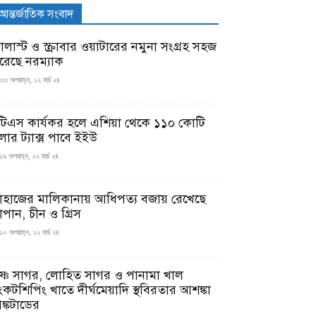
আন্তর্জাতিক সংবাদ
যালাস্ট ও স্ক্রাবার ওয়াটারের নমুনা সংগ্রহ সহজ
রেছে নরম্যাক
৩৩ অপরাহ্ন, ১২ মার্চ ২৪
টিএস কার্যকর হলে এশিয়া থেকে ১১০ কোটি
লার ট্যাক্স পাবে ইইউ
১৯ অপরাহ্ন, ১২ মার্চ ২৪
াহাজের মালিকানায় আধিপত্য বজায় রেখেছে
াপান, চীন ও গ্রিস
১০ অপরাহ্ন, ১২ মার্চ ২৪
ৃষ্ণ সাগর, লোহিত সাগর ও পানামা খাল
ংকটশিপিং খাতে দীর্ঘমেয়াদি স্থবিরতার আশঙ্কা
ঙ্কটাডের