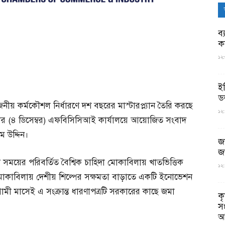
ব্
ক
১২:
ই
ড
নীয় কর্মকৌশল নির্ধারণে দশ বছরের মাস্টারপ্ল্যান তৈরি করছে
১২:
ার (৪ ডিসেম্বর) এফবিসিসিআই কার্যালয়ে আয়োজিত সংবাদ
 উদ্দিন।
জ
জ
ময়ের পরিবর্তিত বৈশ্বিক চাহিদা মোকাবিলায় খাতভিত্তিক
১২:
ঞ্জ মোকাবিলায় দেশীয় শিল্পের সক্ষমতা বাড়াতে একটি ইনোভেশন
ামী মাসেই এ সংক্রান্ত ধারণাপত্রটি সরকারের কাছে জমা
ক
স
আ