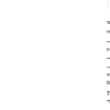
অ
ইউ
কান
চী
দক্
নৌব
বা
ব
যু
সমু