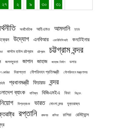
২৭
২
৯
৩০
৩১
র্থনীতি
আমদানি
আইএমও
অর্থনৈতিক
ইইউ
উদ্যোগ
এনবিআর
কনটেইনার
ক্রেন
এফবিসিসিআই
চট্টগ্রাম বন্দর
কাস্টম হাউস চট্টগ্রাম
চট্টগ্রাম
াডা
জাপান
জাহাজ
ন
জলদস্যুতা
ডলার
জাহাজ নির্মাণ
নৌপরিবহন প্রতিমন্ত্রী
নিরাপত্তা
নৌপরিবহন মন্ত্রণালয়
ষিণ কোরিয়া
বন্দর
প্রধানমন্ত্রী
ফিচারড
াহিনী
ংলাদেশ ব্যাংক
বিজিএমইএ
বিডা
বাণিজ্য
বিদ্যুৎ
িনিয়োগ
ভারত
যুক্তরাজ্য
বিশ্বব্যাংক
মোংলা বন্দর
রপ্তানি
ক্তরাষ্ট্র
রেমিট্যান্স
রাশিয়া
রাজস্ব
রাশিয়া
দ্র