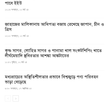
পাবে ইইউ
১২:১৯ অপরাহ্ন, ১২ মার্চ ২৪
জাহাজের মালিকানায় আধিপত্য বজায় রেখেছে জাপান, চীন ও
গ্রিস
১২:১০ অপরাহ্ন, ১২ মার্চ ২৪
কৃষ্ণ সাগর, লোহিত সাগর ও পানামা খাল সংকটশিপিং খাতে
দীর্ঘমেয়াদি স্থবিরতার আশঙ্কা আঙ্কটাডের
১১:৫২ পূর্বাহ্ন, ১২ মার্চ ২৪
মধ্যপ্রাচ্যের অস্থিতিশীলতার প্রভাবে বিশ্বজুড়ে পণ্য পরিবহন
ভাড়া বেড়েছে
৬:৩০ অপরাহ্ন, ১৭ অক্টোবর ২৩