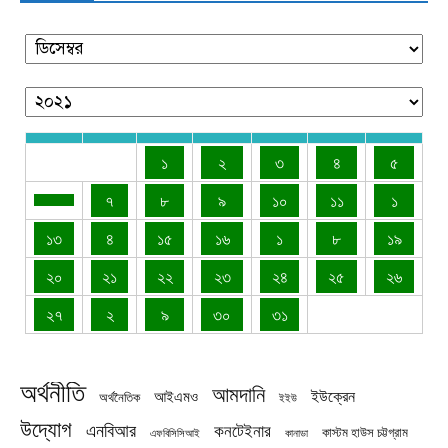
১
২
৩
৪
৫
৭
৮
৯
১০
১১
১
১৩
৪
১৫
১৬
১
৮
১৯
২০
২১
২২
২৩
২৪
২৫
২৬
২৭
২
৯
৩০
৩১
অর্থনীতি
আমদানি
ইউক্রেন
আইএমও
অর্থনৈতিক
ইইউ
উদ্যোগ
এনবিআর
কনটেইনার
কাস্টম হাউস চট্টগ্রাম
এফবিসিসিআই
কানাডা